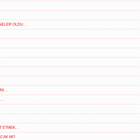
 NELER OLDU…
…
ANİ…
K…
IRT ETMEK…
ACAK MI?