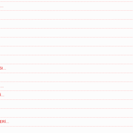
P…
ASI…
R…
Ğİ…
LERİ…