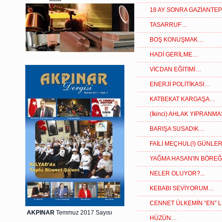
18 AY SONRA GAZİANTE
TASARRUF…
BOŞ KONUŞMAK…
HADİ GERİLME…
VİCDAN EĞİTİMİ…
ENERJİ POLİTİKASI…
KATBEKAT KARGAŞA…
(İkinci) AHLAK YIPRANM
BARIŞA SUSADIK…
FAİLİ MEÇHUL(!) GÜNLE
YAĞMA HASAN'IN BÖRE
NELER OLUYOR?...
KEBABI SEVİYORUM…
CENNET ÜLKEMİN “EN” 
AKPINAR
Temmuz 2017 Sayısı
HÜZÜN…