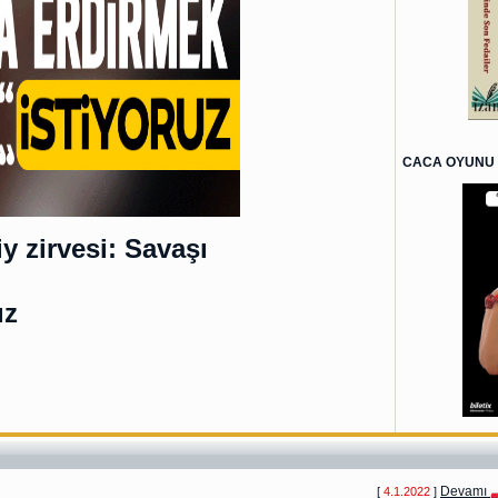
CACA OYUNU 
 zirvesi: Savaşı
uz
Devamı
[
4.1.2022
]