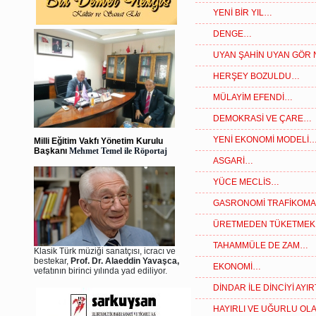
YENİ BİR YIL…
DENGE…
UYAN ŞAHİN UYAN GÖR
HERŞEY BOZULDU…
MÜLAYİM EFENDİ…
DEMOKRASİ VE ÇARE…
YENİ EKONOMİ MODELİ
Milli Eğitim Vakfı Yönetim Kurulu
Başkanı
Mehmet Temel ile Röportaj
ASGARİ…
YÜCE MECLİS…
GASRONOMİ TRAFİKOM
ÜRETMEDEN TÜKETME
TAHAMMÜLE DE ZAM…
Klasik Türk müziği sanatçısı, icracı ve
bestekar,
Prof. Dr. Alaeddin Yavaşca,
EKONOMİ…
vefatının birinci yılında yad ediliyor.
DİNDAR İLE DİNCİYİ AY
HAYIRLI VE UĞURLU OL