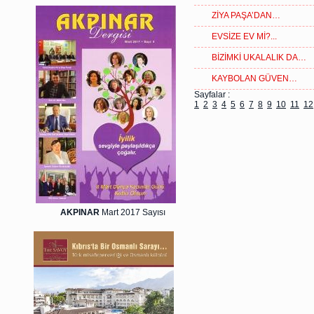
ZİYA PAŞA’DAN…
EVSİZE EV Mİ?...
BİZİMKİ UKALALIK DA…
KAYBOLAN GÜVEN…
Sayfalar :
1
2
3
4
5
6
7
8
9
10
11
12
AKPINAR
Mart 2017 Sayısı