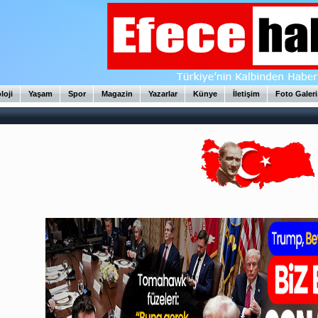
loji
Yaşam
Spor
Magazin
Yazarlar
Künye
İletişim
Foto Galeri