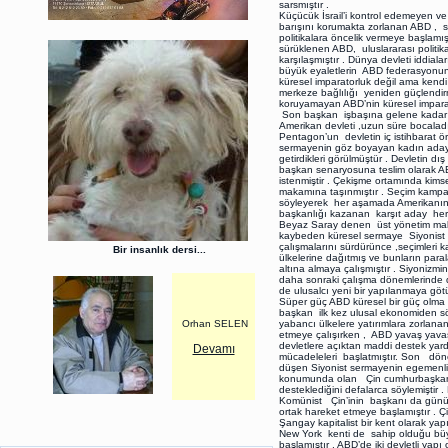
sarsmıştır .
Küçücük İsrail’i kontrol edemeyen v
barışını korumakta zorlanan ABD , s
politikalara öncelik vermeye başlamı
sürüklenen ABD, uluslararası politika
karşılaşmıştır . Dünya devleti iddial
büyük eyaletlerin ABD federasyonund
küresel imparatorluk değil ama kend
merkeze bağlılığı yeniden güçlendir
koruyamayan ABD’nin küresel imparato
Son başkan işbaşına gelene kadar ,s
Amerikan devleti ,uzun süre bocala
Pentagon’un devletin iç istihbarat ör
sermayenin göz boyayan kadın adayın
getirdikleri görülmüştür . Devletin dı
başkan senaryosuna teslim olarak AB
istenmiştir . Çekişme ortamında kimse
makamına taşınmıştır . Seçim kampa
söyleyerek her aşamada Amerikanın ulu
başkanlığı kazanan karşıt aday her tür
Beyaz Saray denen üst yönetim maka
kaybeden küresel sermaye Siyonist lo
çalışmalarını sürdürünce ,seçimleri
Bir insanlık dersi...
ülkelerine dağıtmış ve bunların paral
altına almaya çalışmıştır . Siyoni
daha sonraki çalışma dönemlerinde d
de ulusalcı yeni bir yapılanmaya göt
Süper güç ABD küresel bir güç olma
başkan ilk kez ulusal ekonomiden s
Orhan SELEN
yabancı ülkelere yatırımlara zorlan
etmeye çalışırken , ABD yavaş yavaş
devletlere açıktan maddi destek yard
Devamı
mücadeleleri başlatmıştır. Son dönem
düşen Siyonist sermayenin egemenl
konumunda olan Çin cumhurbaşkanı , 
desteklediğini defalarca söylemiştir 
Komünist Çin’inin başkanı da günümüz
ortak hareket etmeye başlamıştır . Ç
Şangay kapitalist bir kent olarak ya
New York kenti de sahip olduğu büy
başlamıştır . ABD’de iki devletli yap