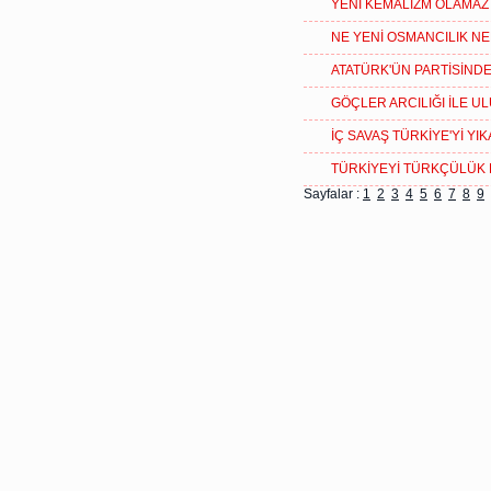
YENİ KEMALİZM OLAMAZ
NE YENİ OSMANCILIK N
ATATÜRK'ÜN PARTİSİND
GÖÇLER ARCILIĞI İLE U
İÇ SAVAŞ TÜRKİYE'Yİ YI
TÜRKİYEYİ TÜRKÇÜLÜK
Sayfalar :
1
2
3
4
5
6
7
8
9