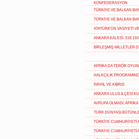
KONFEDERASYON
TÜRKİYE VE BALKAN BAR
TÜRKİYE VE BALKAN BAR
ATATÜRK'ÜN VASİYETİ 
ANKARA KALESİ- 318 1
BİRLEŞMİŞ MİLLETLER 
AFRİKA DA TERÖR OYUN
HALKÇILIK PROGRAMIN
İSRAİL VE KIBRIS
ANKARA ULUS İLÇESİ K
AVRUPA OLMADI, AFRİK
TÜRK DÜNYASI BÜTÜNL
TÜRKİYE CUMHURİYETİ 
TÜRKİYE CUMHURİYETİ 