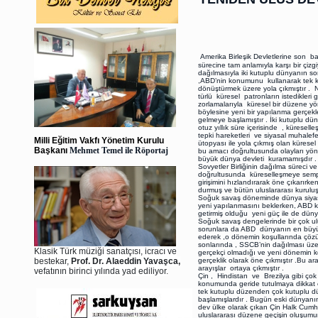
Amerika Birleşik Devletlerine son b
sürecine tam anlamıyla karşı bir çizgiy
dağılmasıyla iki kutuplu dünyanın s
,ABD’nin konumunu kullanarak tek kut
dönüştürmek üzere yola çıkmıştır . Ne
türlü küresel patronların istedikleri g
zorlamalarıyla küresel bir düzene 
böylesine yeni bir yapılanma gerçek
gelmeye başlamıştır . İki kutuplu d
otuz yıllık süre içerisinde , kürese
tepki hareketleri ve siyasal muhalefet
Milli Eğitim Vakfı Yönetim Kurulu
ütopyası ile yola çıkmış olan küresel
Başkanı
Mehmet Temel ile Röportaj
bu amacı doğrultusunda olayları yönl
büyük dünya devleti kuramamışdır 
Sovyetler Birliğinin dağılma süreci 
doğrultusunda küreselleşmeye sempa
girişimini hızlandırarak öne çıkarır
durmuş ve bütün uluslararası kuruluşl
Soğuk savaş döneminde dünya siyaset
yeni yapılanmasını beklerken, ABD k
getirmiş olduğu yeni güç ile de düny
Soğuk savaş dengelerinde bir çok ulu
sorunlara da ABD dünyanın en büy
ederek ,o dönemin koşullarında çözü
sonlarında , SSCB’nin dağılması üzer
Klasik Türk müziği sanatçısı, icracı ve
gerçekçi olmadığı ve yeni dönemin ko
bestekar,
Prof. Dr. Alaeddin Yavaşca,
gerçeklik olarak öne çıkmıştır .Bu 
arayışlar ortaya çıkmıştır .
vefatının birinci yılında yad ediliyor.
Çin , Hindistan ve Brezilya gibi çok
konumunda geride tutulmaya dikkat e
tek kutuplu düzenden çok kutuplu 
başlamışlardır . Bugün eski dünyan
dev ülke olarak çıkan Çin Halk Cumh
uluslararası düzene geçişin oluşumu