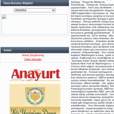
Şangay ,Rusya’da Moskova-
Hava Durumu Bilgileri
Petersburg , Türkiye’de Ankara-İstan
yapılanmalar , hem ulus devletlerin
ulusal ekonomi dengelerinin oluşumun
ABD başkanlığını tanımayan ve Siyon
bir köprü kurmaya çalışmış ve bunu
Amerikan sermayesini Şangay’a götü
olmuştur . Dünya tarihinin ortaya k
alarak buranın ekonomisini kontrol 
fareler tarafından terk edilmesine b
kökenli Amerikan sermayesinin Siyon
konumuna getirdiği görülmektedir . Öz
yapılanmada da Çin’in merkez ülke 
düzeninin patronu olan Amerikan de
konumunu yitirirken ,Amerikan devleti 
merkezli küresel sermaye yeni döne
merkezli Amerikan ulus devletinin es
dönemde süper güç konumunu koruyamadı
Anket
etmesini önleyememiştir . Son olara
Anket Seçilmemiş
başkent Washington’a karşı ortak h
olarak Kaliforniya’nın önderliğinde 
Diğer Anketler
.Sermaye bütün büyük ülkeleri merke
bölerek New York ile Washington’u kar
Corona virüs salgını senaryosunda d
kendi ülkelerini bırakarak yeni dünya
getirmeleri de , Küresel sermayenin
tarihinde çok benzeri görülen sermay
batı blokunun patronu ABD’yi terked
açıkça ortaya koymaktadırlar . Bu ye
korumaya dikkat etmiştir . Çin gider
sermaye yakın zamanda Alaska, Teksa
Federasyonundan ayırarak ABD’nin ul
üstünlüğünü kaybeden ABD ,yeni dön
olarak sahip çıkmak zorundadır , he
ulusal ekonomi oluşturma süreçlerin
sonunda kapitalist süper gücü de u
eskisi gibi hegemonya sahibi olmak is
edebilecektir . Yeni dönemde dışlan
sermayenin hegemonyalarına karşı ul
yana kötülenen ve saldırılan ulus d
konuma da olduğu görülmektedir . Ulus