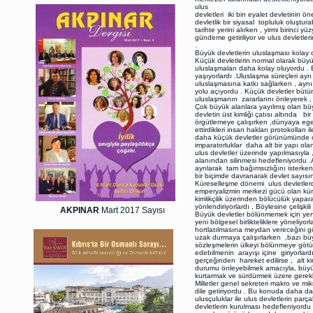
ulus
devletleri iki bin eyalet devletinin ö
devletlik bir siyasal topluluk oluştura
tarihte yerini alırken , yirmi birinci
gündeme getiriliyor ve ulus devletle
.
Büyük devletlerin uluslaşması kolay o
Küçük devletlerin normal olarak büyük
uluslaşmaları daha kolay oluyordu . B
yaşıyorlardı .Uluslaşma süreçleri ayrı
uluslaşmasına katkı sağlarken , aynı
yolu açıyordu . Küçük devletler bütü
uluslaşmanın zararlarını önleyerek , g
Çok büyük alanlara yayılmış olan büy
devletin üst kimliği çatısı altında bi
örgütlemeye çalışırken ,dünyaya egem
ettirdikleri insan hakları protokolları 
daha küçük devletler görünümünde ort
imparatorluklar daha alt bir yapı ola
ulus devletler üzerinde yapılmasıyla 
alanından silinmesi hedefleniyordu 
ayrılarak tam bağımsızlığını isterk
bir biçimde davranarak devlet sayısın
Küreselleşme dönemi ulus devletlerd
emperyalizmin merkezi gücü olan küre
kimlikçilik üzerinden bölücülük yapa
yönlendiriyorlardı . Böylesine çelişki
AKPINAR
Mart 2017 Sayısı
Büyük devletler bölünmemek için yeni 
yeni bölgesel birlikteliklere yöneliyorl
hortlatılmasına meydan vereceğini gör
uzak durmaya çalışırlarken ,bazı bü
sözleşmelerin ülkeyi bölünmeye götür
edebilmenin arayışı içine giriyorlardı 
gerçeğinden hareket edilirse , alt kim
durumu önleyebilmek amacıyla, büyü
kurtarmak ve sürdürmek üzere gereklili
Milletler genel sekreteri makro ve 
dile getiriyordu . Bu konuda daha da i
ulusçuluklar ile ulus devletlerin p
devletlerin kurulması hedefleniyordu .