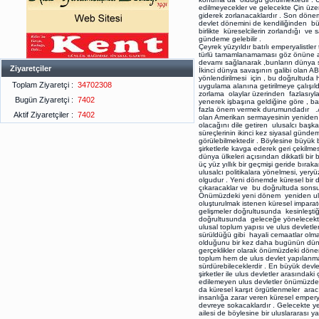
edilmeyecekler ve gelecekte Çin üzer
giderek zorlanacaklardır . Son döne
devlet dönemini de kendiliğinden büt
birlikte küreselcilerin zorlandığı ve
gündeme gelebilir .
Çeyrek yüzyıldır batılı emperyalistler
türlü tamamlanamaması göz önüne alı
devamı sağlanarak ,bunların dünya sa
Ziyaretçiler
İkinci dünya savaşının galibi olan 
yönlendirilmesi için , bu doğrultuda 
Toplam Ziyaretçi :
34702308
uygulama alanına getirilmeye çalışı
zorlama olaylar üzerinden fazlasıyl
Bugün Ziyaretçi :
7402
yenerek işbaşına geldiğine göre , b
fazla önem vermek durumundadır .AB
Aktif Ziyaretçiler :
7402
olan Amerikan sermayesinin yeniden 
olacağını dile getiren ulusalcı başkan
süreçlerinin ikinci kez siyasal gün
görülebilmektedir . Böylesine büyük 
şirketlerle kavga ederek geri çekilm
dünya ülkeleri açısından dikkatli bi
üç yüz yıllık bir geçmişi geride bıra
ulusalcı politikalara yönelmesi, yeryü
olgudur . Yeni dönemde küresel bir d
çıkaracaklar ve bu doğrultuda sonsu
Önümüzdeki yeni dönem yeniden ulus d
oluşturulmak istenen küresel imparat
gelişmeler doğrultusunda kesinleştiğ
doğrultusunda geleceğe yönelecektir 
ulusal toplum yapısı ve ulus devletler
sürüldüğü gibi hayali cemaatlar olma
olduğunu bir kez daha bugünün düny
gerçeklikler olarak önümüzdeki döne
toplum hem de ulus devlet yapılanmal
sürdürebileceklerdir . En büyük devle
şirketler ile ulus devletler arasındak
edilemeyen ulus devletler önümüzdeki
da küresel karşıt örgütlenmeler aracı
insanlığa zarar veren küresel empery
devreye sokacaklardır . Gelecekte y
ailesi de böylesine bir uluslararası 