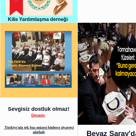
Kilis Yardımlaşma derneği
Sevgisiz dostluk olmaz!
Devamı
Türkiye'nin tek buz müzesi binlerce ziyaretçi
Beyaz Saray'd
ağırladı