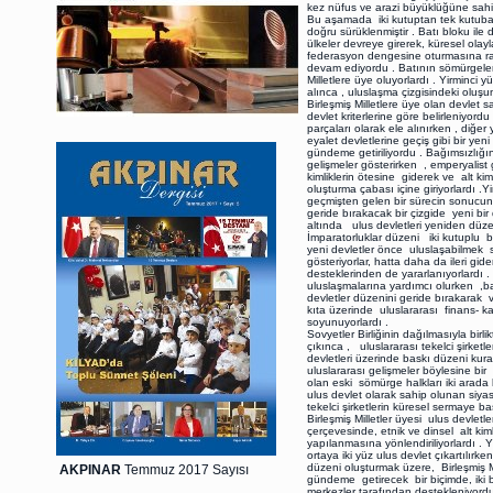
kez nüfus ve arazi büyüklüğüne sahip
Bu aşamada iki kutuptan tek kutuba
doğru sürüklenmiştir . Batı bloku i
ülkeler devreye girerek, küresel olayl
federasyon dengesine oturmasına ra
devam ediyordu . Batının sömürgeler
Milletlere üye oluyorlardı . Yirminci
alınca , uluslaşma çizgisindeki oluşu
Birleşmiş Milletlere üye olan devlet s
devlet kriterlerine göre belirleniyord
parçaları olarak ele alınırken , diğe
eyalet devletlerine geçiş gibi bir ye
gündeme getiriliyordu . Bağımsızlığ
gelişmeler gösterirken , emperyalist
kimliklerin ötesine giderek ve alt k
oluşturma çabası içine giriyorlardı .
geçmişten gelen bir sürecin sonucund
geride bırakacak bir çizgide yeni bir
altında ulus devletleri yeniden düze
İmparatorluklar düzeni iki kutuplu bi
yeni devletler önce uluslaşabilmek s
gösteriyorlar, hatta daha da ileri gide
desteklerinden de yararlanıyorlardı 
uluslaşmalarına yardımcı olurken ,bat
devletler düzenini geride bırakarak 
kıta üzerinde uluslararası finans- k
soyunuyorlardı .
Sovyetler Birliğinin dağılmasıyla bi
çıkınca , uluslararası tekelci şirke
devletleri üzerinde baskı düzeni kura
uluslararası gelişmeler böylesine bir
olan eski sömürge halkları iki arada b
ulus devlet olarak sahip olunan siya
tekelci şirketlerin küresel sermaye ba
Birleşmiş Milletler üyesi ulus devlet
çerçevesinde, etnik ve dinsel alt ki
yapılanmasına yönlendiriliyorlardı . 
ortaya iki yüz ulus devlet çıkartılı
düzeni oluşturmak üzere, Birleşmiş Mi
AKPINAR
Temmuz 2017 Sayısı
gündeme getirecek bir biçimde, iki b
merkezler tarafından destekleniyordu.