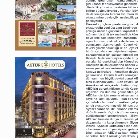
zorunlu görünürken , daha sonraki a
gibi kıtasal federasyonlara gidebilme
.Hedef iki yüz ulus devletten iki bin e
birlikte düşünülüyordu . Var olan büyü
devletleri ayakta tutacak bir mikro de
olunca mikro devletçilik eyaletcilik
getiriliyordu .
Küreselci güçlerin planlarına göre ,
oluşturduğu yeni üst yapı üzerinden 
çöküşü üzerine güçlenen kapitalist 
rağmen bir türlü tek merkezli bir kürese
devletlere saldıranlar aynı zamanda i
üyesi konumundaki ulus devletleri pa
sonuçlarını alamıyorlardı . Çeyrek y
tekelci şirketler aracılığı ile de eya
bütün çabalara ve girişimlere rağmen 
parçalanması için çalışan küresel s
Birleşik Devletleri bünyesi içinde bu
yer alan küreselci kadrolar küresel s
Amerikan ulusal çıkarlarına öncelik ve
sermayesi ulusalcı-küreselci diye ayrı
karşıya geliyorlardı . Amerikan devle
getirmesine karşılık tekelci sermayen
dünyanın en büyük devleti olarak AB
türlü kullanamıyordu . Son çeyrek a
Amerikan ulusal çıkarları bütün düny
ABD için gerçek nükleer tehdit Ku
organları bu durumu görmezden geler
ABD kendisi için zorunlu olmamasına r
kaybına alet oluyordu . İran bir Orta 
için tehdit olan İran’nın nükleer çalı
tehdit oluşturuyormuş gibi bir ters d
siyaset sahnesini de finanse ederek e
doğrultusunda üçüncü dünya savaşına 
sürüklemekten çekinmiyorlardı .Böyle
ABD’nin hem de dünya düzeninin yıkıl
dayatmalarına karşı direnerek Siyonizmi
lobileri Siyonist kadroların elinde ol
çıkarlarına ters düşen siyasal gelişm
ülke , arkadan ABD’yi açıktan tehdit
öncelikle tehdit olarak gösterilmesi 