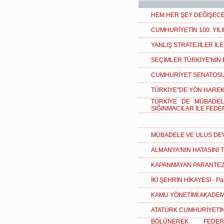
HEM HER ŞEY DEĞİŞEC
CUMHURİYETİN 100. YILI
YANLIŞ STRATEJİLER İL
SEÇİMLER TÜRKİYE'NİN
CUMHURİYET SENATOSU
TÜRKİYE''DE YÖN HAREK
TÜRKİYE DE MÜBADEL
SIĞINMACILAR İLE FED
MÜBADELE VE ULUS DE
ALMANYA'NIN HATASINI
KAPANMAYAN PARANTEZ
İKİ ŞEHRİN HİKAYESİ - Par
KAMU YÖNETİMİ AKADEMİ
ATATÜRK CUMHURİYETİN
BÖLÜNEREK FEDE