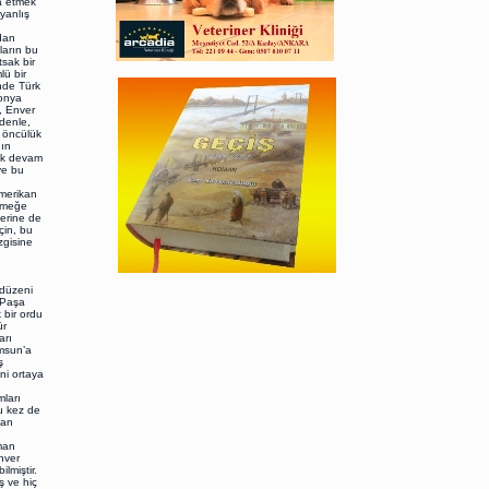
a etmek
yanlış
dan
ların bu
sak bir
lü bir
nde Türk
onya
, Enver
denle,
a öncülük
nın
rek devam
ve bu
Amerikan
eşmeğe
erine de
çin, bu
zgisine
düzeni
 Paşa
 bir ordu
ür
arı
amsun’a
ş
ni ortaya
ları
bu kez de
lan
man
nver
lmiştir.
ş ve hiç