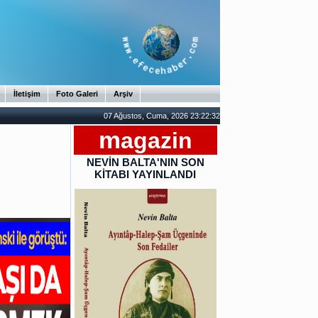
İletişim
Foto Galeri
Arşiv
07 Ağustos, Cuma, 2026 23:22:33
m
agazin
NEVİN BALTA'NIN SON
KİTABI YAYINLANDI