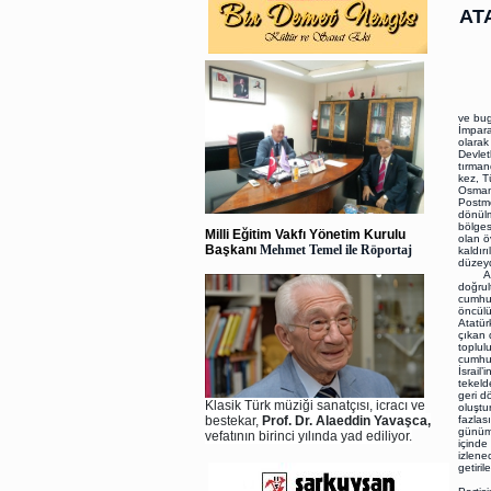
AT
ve bug
İmpara
olarak
Devlet
tırman
kez, T
Osmanl
Postmo
dönülm
bölges
Milli Eğitim Vakfı Yönetim Kurulu
olan ö
Başkanı
Mehmet Temel ile Röportaj
kaldır
düzeyd
Atlant
doğrul
cumhur
öncülü
Atatür
çıkan 
toplul
cumhur
İsrail
tekeld
geri d
Klasik Türk müziği sanatçısı, icracı ve
oluştu
bestekar,
Prof. Dr. Alaeddin Yavaşca,
fazlas
günümü
vefatının birinci yılında yad ediliyor.
içinde
izlene
getiri
Tam b