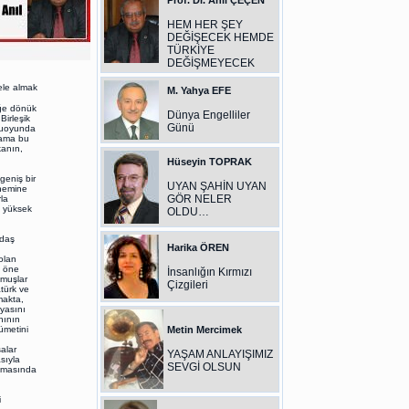
Prof. Dr. Anıl ÇEÇEN
HEM HER ŞEY
DEĞİŞECEK HEMDE
TÜRKİYE
DEĞİŞMEYECEK
 ele almak
M. Yahya EFE
eğe dönük
Dünya Engelliler
irleşik
Günü
amuoyunda
 ama bu
kanın,
Hüseyin TOPRAK
geniş bir
UYAN ŞAHİN UYAN
önemine
GÖR NELER
la
a yüksek
OLDU…
ğdaş
Harika ÖREN
olan
n öne
İnsanlığın Kırmızı
umuşlar
Çizgileri
türk ve
makta,
nyasını
nının
ümetini
Metin Mercimek
alar
YAŞAM ANLAYIŞIMIZ
sıyla
SEVGİ OLSUN
şamasında
i