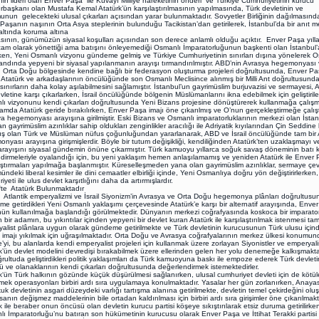
inin lideri olan Enver Paşa ile Kuvayı Milliye hareketinin önderi ve Türkiye Cumhuriyetinin kurucu
başkanı olan Mustafa Kemal Atatürk’ün karşılaştırılmasının yapılmasında, Türk devletinin ve
unun gelecekteki ulusal çıkarları açısından yarar bulunmaktadır. Sovyetler Birliğinin dağılmasınd
Paşanın naşının Orta Asya steplerinin bulunduğu Tacikistan’dan getirilerek, İstanbul’da bir anıt m
 altında koruma altına
sının, günümüzün siyasal koşulları açısından son derece anlamlı olduğu açıktır. Enver Paşa yıll
am olarak yönettiği ama batışını önleyemediği Osmanlı İmparatorluğunun başkenti olan İstanbul’
en, Yeni Osmanlı vizyonu gündeme gelmiş ve Türkiye Cumhuriyetinin sınırları dışına yönelerek O
landında yepyeni bir siyasal yapılanmanın arayışı tırmandırılmıştır. ABD’nin Avrasya hegemonyası
’in Orta Doğu bölgesinde kendine bağlı bir federasyon oluşturma projeleri doğrultusunda, Enver P
, Atatürk ve arkadaşlarının öncülüğünde son Osmanlı Meclisince alınmış bir Milli Ant doğrultusunda 
 sınırların daha kolay aşılabilmesini sağlamıştır. İstanbul’un gayrimüslim burjuvazisi ve sermayesi, 
devletine karşı çıkarlarken, İsrail öncülüğünde bölgenin Müslümanlarını ikna edebilmek için geliştiril
ı vizyonunu kendi çıkarları doğrultusunda Yeni Bizans projesine dönüştürerek kullanmağa çalışmı
lamda Atatürk geride bırakılırken, Enver Paşa imajı öne çıkarılmış ve O’nun gerçekleştirmeğe çalışt
a hegemonyası arayışına girilmiştir. Eski Bizans ve Osmanlı imparatorluklarının merkezi olan İstan
n gayrimüslim azınlıklar sahip oldukları zenginlikler aracılığı ile Adriyatik kıyılarından Çin Seddine
ış olan Türk ve Müslüman nüfus çoğunluğundan yararlanarak, ABD ve İsrail öncülüğünde tam bir
nyası arayışına girişmişlerdir. Böyle bir tutum değişikliği, kendiliğinden Atatürk’ten uzaklaşmayı 
rayışını siyasal gündemin önüne çıkarmıştır. Türk kamuoyu yıllarca soğuk savaş döneminin batı 
dirmeleriyle oyalandığı için, bu yeni yaklaşım hemen anlaşılamamış ve yeniden Atatürk ile Enver
aştırmaları yapılmağa başlanmıştır. Küreselleşmeden yana olan gayrimüslim azınlıklar, sermaye çevr
ndeki liberal kesimler ile dini cemaatler elbirliği içinde, Yeni Osmanlıya doğru yön değiştirirlerken,
yeti ile ulus devlet karşıtlığını daha da artırmışlardır.
te Atatürk Bulunmaktadır
ik emperyalizmi ve İsrail Siyonizm’in Avrasya ve Orta Doğu hegemonya plânları doğrultusu
e getirdikleri Yeni Osmanlı yaklaşımı çerçevesinde Atatürk’e karşı bir alternatif arayışında, Enve
nün kullanılmağa başlandığı görülmektedir. Dünyanın merkezi coğrafyasında koskoca bir imparato
n bir adamın, bu yıkıntılar içinden yepyeni bir devlet kuran Atatürk ile karşılaştırılmak istenmesi t
alist plânlara uygun olarak gündeme getirilmekte ve Türk devletinin kurucusunun Türk ulusu içind
 imajı yıkılmak için uğraşılmaktadır. Orta Doğu ve Avrasya coğrafyalarının merkez ülkesi konumun
e’yi, bu alanlarda kendi emperyalist projeleri için kullanmak üzere zorlayan Siyonistler ve emperyalis
k’ün devlet modelini devredişi bırakabilmek üzere ellerinden gelen her yolu denemeğe kalkışmakta
rultuda geliştirdikleri politik yaklaşımları da Türk kamuoyuna baskı ile empoze ederek Türk devleti
 ve olanaklarının kendi çıkarları doğrultusunda değerlendirmek istemektedirler.
k‘ün Türk halkının gözünde küçük düşürülmesi sağlanırken, ulusal cumhuriyet devleti için de kötü
mek operasyonları birbiri ardı sıra uygulamaya konulmaktadır. Yasalar her gün zorlanırken, Anayas
uk devletinin asgari düzeydeki varlığı tartışma alanına getirilmekte, devletin temel çekirdeğini olu
anın değişmez maddelerinin bile ortadan kaldırılması için birbiri ardı sıra girişimler öne çıkarılmakt
k ile beraber onun öncüsü olan devletin kurucu partisi köşeye sıkıştırılarak etsiz duruma getirilirke
ı İmparatorluğu’nu batıran son hükümetinin kurucusu olarak Enver Paşa ve İttihat Terakki partisi