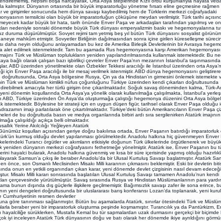
endirememiş, hepsini boşa harcayarak, Orta Asya steplerinde Kızıl ordu kurşunlarıyla hayata ved
a kalmıştır. Dünyanın ortasında bir büyük imparatorluğu yönetme fırsatı eline geçmesine rağmen 
r ve girişimler sonucunda hem dünya savaşı kaybedilmiş hem de Türklerin merkezi coğrafyadaki
nyasının temsilcisi olan büyük bir imparatorluğun çöküşüne meydan verilmiştir. Türk tarihi açısın
lmeyecek kadar büyük bir hata, tarih önünde Enver Paşa ve arkadaşları tarafından yapılmış ve on
ıkları nedeniyle sonraki dönemde büyük Türk dünyası emperyalizmin baskı ve hegemonyalarına tut
z duruma düşürülmüştür. Sovyet rejimi tam yetmiş beş yıl bütün Türk dünyasını sosyalist görünüm
aneye mahkûm etmiştir. Sovyetler Birliğinin dağılmasından sonra içine girilen küreselleşme süreci
ı daha neyin olduğunu anlayamadan bu kez de Amerika Birleşik Devletlerinin bir Avrasya hegem
a alet edilmek istenmektedir. Tam bu aşamada Rus hegemonyasına karşı Amerikan hegemonyası
majını Türk ve Müslüman toplulukların yeniden yapılandırılmasında kullanmak istemektedir. Bu ne
aya bağlı olarak çalışan bazı işbirlikçi çevreler Enver Paşa’nın mezarının İstanbul’a taşınmasınd
lar, ABD üzerinden yönetilmekte olan Özbekler Tekkesi aracılığı ile İstanbul üzerinden orta Asya’
ği için Enver Paşa aracılığı ile bir mesaj verilmek istenmiştir. ABD dünya hegemonyasını geliştire
e doğrultusunda, Orta Asya bölgesine Rusya, Çin ya da Hindistan’ın girmesini önlemek istemekte 
in Türk ve Müslüman kimlikli nüfus çoğunluğunu Türkiye üzerinden kendi çıkarları doğrultusunda
direbilmek amacıyla her türlü girişim öne çıkarılmaktadır. Soğuk savaş döneminden kalma, Türk-
kı yeni dönemin koşullarında Orta Asya’ya yönelik olarak kullanılmağa çalışılmakta, İstanbul’a yerl
n ABD, Türkiye üzerinden Ön Asya’da oluşturmağa çalıştığı hegemonya düzenini Orta Asya bölgel
k istemektedir. Böylesine bir strateji için en uygun düşen figür, tarihsel olarak Enver Paşa olduğu i
adrazamın imajı parlatılarak öne çıkartılmaktadır. Türkiye’deki bütün Amerikancıların Enver Paşa çi
eleri de bu doğrultuda basın ve medya organlarında birbiri ardı sıra sergilenirken Atatürk imajının
ılmağa çalışıldığı açıkça belli olmaktadır.
allık Yerine Akılcılığı Yeğleyen Atatürk
z koşulları açısından geriye doğru bakılırsa ortada, Enver Paşanın batırdığı imparatorluk 
atürk’ün kurmuş olduğu devlet yapılanması görülmektedir. Anadolu halkına hiç güvenmeyen Enver
lkelerindeki Turancı örgütler ve akımların etkisiyle doğunun Türk ülkelerinde örgütlenerek ve büyük
k yeniden dünyanın merkezi coğrafyasını fethetmeğe yönelmiştir. Atatürk ise, Enver Paşanın bu t
mlerini hayalci bularak, Anadolu halkına güvenmiş ve kısa bir süre içerisinde yapmış olduğu hazırlıkl
ayarak Samsun’a çıkış ile beraber Anadolu’da bir Ulusal Kurtuluş Savaşı başlatmıştır. Atatürk S
en önce, son Osmanlı Meclisinden Misakı Milli kararının çıkmasını beklemiştir. Eski bir devletin biti
ında onun en yetkili organından çıkan karar, yeni dönemde devlet çizgisinin nasıl devam edeceği
tur. Misakı Milli kararı sonrasında başlatılan Ulusal Kurtuluş Savaşı tamamen Anadolu’nun kendi
ları çerçevesinde yürütülmüştür. Savaş sırasında Rusya ve Hindistan Müslümanlarının para yardım
ama bunun dışında dış güçlerle ilişkilere geçilmemiştir. Bağımsızlık savaşı zafer ile sona erince, 
ın yeni dengeleri doğrultusunda bir uluslararası barış konferansı Lozan’da toplanarak, yeni kuru
e Cumhuriyetinin resmen devletler
na göre tanınması sağlanmıştır. Bütün bu aşamalarda Atatürk, sınırlar ötesindeki Türk ve Müslü
larla beraber yeni bir imparatorluk oluşturma peşinde koşmamıştır. Turancılık ya da Pantürkizm, E
 hayalciliğe sürüklerken, Mustafa Kemal bu tür sapmalardan uzak durmasını gerçekçi bir biçimde bi
 çok iyi inceleyen Atatürk Türk dünyasının doğu ve batı olarak her dönemde ikiye ayrıldığını görmü