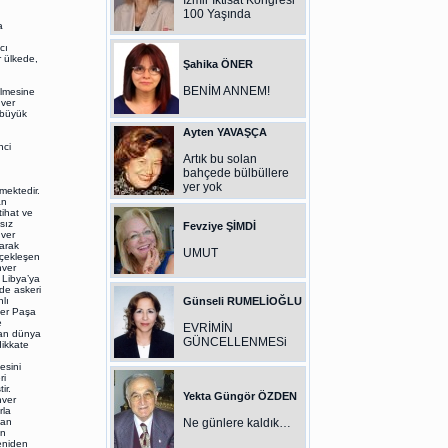
İzmir İktisat Kongresi
100 Yaşında
a
cı
r ülkede,
Şahika ÖNER
BENİM ANNEM!
ülmesine
nver
 büyük
Ayten YAVAŞÇA
nci
Artık bu solan
bahçede bülbüllere
.
yer yok
mektedir.
an
tihat ve
sız
Fevziye ŞİMDİ
nver
yarak
UMUT
rçekleşen
nver
 Libya’ya
de askeri
lı
Günseli RUMELİOĞLU
ver Paşa
e
EVRİMİN
lan dünya
GÜNCELLENMESi
dikkate
esini
ri
tir.
Yekta Güngör ÖZDEN
nver
rla
lan
Ne günlere kaldık…
an
yeniden