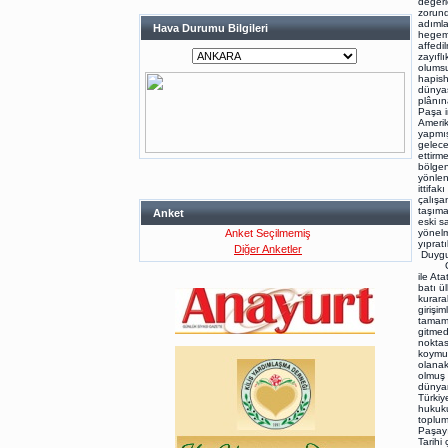
değerl
zorund
adımla
Hava Durumu Bilgileri
hegemo
affedi
zayıfl
olumsu
hapish
dünyas
plânın
Paşa i
Amerik
yapmış
gelece
ettirm
bölgen
yönlen
ittifa
çalışa
taşıma
Anket
eski s
Anket Seçilmemiş
yönelm
yıprat
Diğer Anketler
Duygus
Günümü
ile At
batı ü
kurara
girişi
tamaml
gitmed
noktas
koymuş
olanak
olmuş 
dünyan
Türkiy
hukuku
toplum
Paşayı
Tarihi