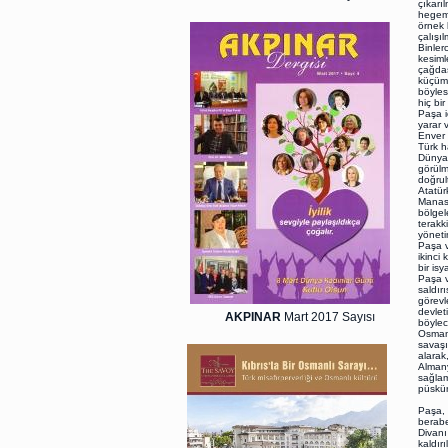
çıkarı
hegem
örnek 
çalışı
Binler
kesiml
çağdaş
küçüms
böyles
hiç bi
Paşa i
yarar v
Enver 
Türk h
Dünya 
görülm
doğrul
Atatür
Manast
bölgel
terakk
yöneti
Paşa v
ikinci
bir is
Paşa v
saldır
görevl
devlet
AKPINAR
Mart 2017 Sayısı
böylec
Osmanl
savaşı
alarak
Almany
sağlam
püskür
Çanakk
Paşa, 
berabe
Divanı
kaldırı