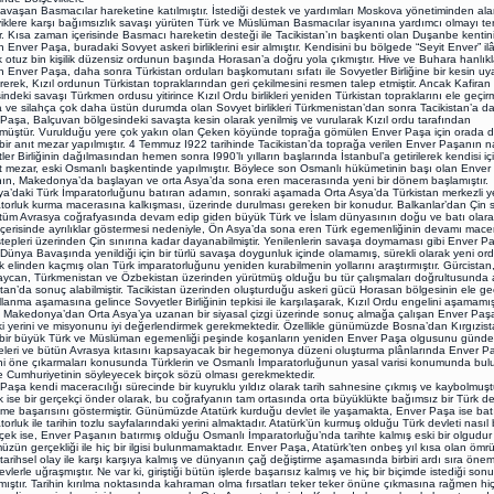
savaşan Basmacılar hareketine katılmıştır. İstediği destek ve yardımları Moskova yönetiminden al
iklere karşı bağımsızlık savaşı yürüten Türk ve Müslüman Basmacılar isyanına yardımcı olmayı ter
ir. Kısa zaman içerisinde Basmacı hareketin desteği ile Tacikistan’ın başkenti olan Duşanbe kentini
n Enver Paşa, buradaki Sovyet askeri birliklerini esir almıştır. Kendisini bu bölgede “Seyit Enver” il
 otuz bin kişilik düzensiz ordunun başında Horasan’a doğru yola çıkmıştır. Hive ve Buhara hanlıkla
n Enver Paşa, daha sonra Türkistan orduları başkomutanı sıfatı ile Sovyetler Birliğine bir kesin uya
erek, Kızıl ordunun Türkistan topraklarından geri çekilmesini resmen talep etmiştir. Ancak Kafiran
indeki savaşı Türkmen ordusu yitirince Kızıl Ordu birlikleri yeniden Türkistan topraklarını ele geçirmi
 ve silahça çok daha üstün durumda olan Sovyet birlikleri Türkmenistan’dan sonra Tacikistan’a da
Paşa, Balçuvan bölgesindeki savaşta kesin olarak yenilmiş ve vurularak Kızıl ordu tarafından
müştür. Vurulduğu yere çok yakın olan Çeken köyünde toprağa gömülen Enver Paşa için orada 
bir anıt mezar yapılmıştır. 4 Temmuz I922 tarihinde Tacikistan’da toprağa verilen Enver Paşanın n
ler Birliğinin dağılmasından hemen sonra I990’lı yılların başlarında İstanbul’a getirilerek kendisi iç
ıt mezar, eski Osmanlı başkentinde yapılmıştır. Böylece son Osmanlı hükümetinin başı olan Enver
ın, Makedonya’da başlayan ve orta Asya’da sona eren macerasında yeni bir dönem başlamıştır.
a’daki Türk İmparatorluğunu batıran adamın, sonraki aşamada Orta Asya’da Türkistan merkezli ye
torluk kurma macerasına kalkışması, üzerinde durulması gereken bir konudur. Balkanlar’dan Çin s
tüm Avrasya coğrafyasında devam edip giden büyük Türk ve İslam dünyasının doğu ve batı olarak
içerisinde ayrılıklar göstermesi nedeniyle, Ön Asya’da sona eren Türk egemenliğinin devamı mace
tepleri üzerinden Çin sınırına kadar dayanabilmiştir. Yenilenlerin savaşa doymaması gibi Enver P
i Dünya Bavaşında yenildiği için bir türlü savaşa doygunluk içinde olamamış, sürekli olarak yeni ord
k elinden kaçmış olan Türk imparatorluğunu yeniden kurabilmenin yollarını araştırmıştır. Gürcistan
ycan, Türkmenistan ve Özbekistan üzerinden yürütmüş olduğu bu tür çalışmaları doğrultusunda
stan’da sonuç alabilmiştir. Tacikistan üzerinden oluşturduğu askeri gücü Horasan bölgesinin ele geç
ullanma aşamasına gelince Sovyetler Birliğinin tepkisi ile karşılaşarak, Kızıl Ordu engelini aşamamışt
onya’dan Orta Asya’ya uzanan bir siyasal çizgi üzerinde sonuç almağa çalışan Enver Paşan
ki yerini ve misyonunu iyi değerlendirmek gerekmektedir. Özellikle günümüzde Bosna’dan Kırgızist
bir büyük Türk ve Müslüman egemenliği peşinde koşanların yeniden Enver Paşa olgusunu günd
eleri ve bütün Avrasya kıtasını kapsayacak bir hegemonya düzeni oluşturma plânlarında Enver P
ini öne çıkarmaları konusunda Türklerin ve Osmanlı İmparatorluğunun yasal varisi konumunda bu
e Cumhuriyetinin söyleyecek birçok sözü olması gerekmektedir.
Paşa kendi maceracılığı sürecinde bir kuyruklu yıldız olarak tarih sahnesine çıkmış ve kaybolmuşt
k ise bir gerçekçi önder olarak, bu coğrafyanın tam ortasında orta büyüklükte bağımsız bir Türk de
lme başarısını göstermiştir. Günümüzde Atatürk kurduğu devlet ile yaşamakta, Enver Paşa ise batı
torluk ile tarihin tozlu sayfalarındaki yerini almaktadır. Atatürk’ün kurmuş olduğu Türk devleti nası
rçek ise, Enver Paşanın batırmış olduğu Osmanlı İmparatorluğu’nda tarihte kalmış eski bir olgudur
zün gerçekliği ile hiç bir ilgisi bulunmamaktadır. Enver Paşa, Atatürk’ten onbeş yıl kısa olan öm
 tarihsel olay ile karşı karşıya kalmış ve dünyanın çağ değiştirme aşamasında birbiri ardı sıra öneml
vlerle uğraşmıştır. Ne var ki, giriştiği bütün işlerde başarısız kalmış ve hiç bir biçimde istediği sonu
ıştır. Tarihin kırılma noktasında kahraman olma fırsatları teker teker önüne çıkmasına rağmen hiç b