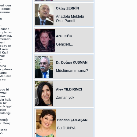
lerinden
Oktay ZERRİN
ğe dönük
slarını
Anadolu Mektebi
al
Okul Paneli
nı
tusunda
 toplanan
ltay’ına,
Arzu KÖK
 merkezi
yeni
Gençler!...
 Bey ile
 Enver
 Kızıl
amak
man
Dr. Doğan KUŞMAN
n
asına
a giderek
Müslüman mısınız?
arını
tatürk’e
e yer
Alev YILDIRIMCI
ede bir
urmak
olan
Zaman yok
olu halkı
k bir
ılı işgal
 olan
enlediği
tediği
Handan ÇÖLAŞAN
r. Genç
Bu DÜNYA
ideri
n’ın