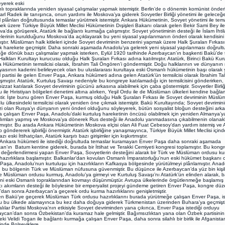
eyerek eski
ı topraklarında yeniden siyasal çalışmalar yapmak istemiştir. Berlin’de o dönemin komünist önder
arl Radek ile tanışınca, onun yardımı ile Moskova’ya giderek Sovyetler Birliği yönetimi ile gelece
l plânları doğrultusunda temaslar yürütmek istemiştir. Ankara Hükümetinin, Sovyet yönetimi ile tema
ek üzere Türkiye Büyük Millet Meclisi Hükümetinin Dışişleri Bakanı olarak gelen Bekir Sami Bey ile
a’da görüşerek, Atatürk ile bağlantı kurmağa çalışmıştır. Sovyet yönetiminin desteği ile İslam İhtil
lerinin kurulduğunu Moskova’da açıklayarak bu yeni siyasal yapılanmanın önderi olarak kendisini
ıştır. Müslüman halk kitleleri içinde Sovyet devriminin benzerini yapmak üzere Halk Şuraları Fırkası
k harekete geçmiştir. Daha sonraki aşamada Anadolu’ya gelerek yeni siyasal yapılanması doğrul
ğe dönük bazı çalışmalar yapmak isterken, Eylül 1920 tarihinde Azerbaycan’ın başkenti Bakü’de
alkları Kurultayı kurucusu olduğu Halk Şuraları Fırkası adına katılmıştır. Atatürk, Birinci Bakü Kuru
 Hükümetinin temsilcisi olarak, İbrahim Tali Öngören’i göndermiştir. Doğu halklarının ve dünyanın
yasının kaderini belirleyecek olan bu uluslararası kurultaya eski Osmanlı hükümetinin başı olarak 
l partisi ile gelen Enver Paşa, Ankara hükümeti adına gelen Atatürk’ün temsilcisi olarak İbrahim Tali
aşmıştır. Atatürk, Kurtuluş Savaşı nedeniyle bu kongreye katılamadığı için temsilcisini gönderirken,
izzat katılarak Sovyet devriminin gücünü arkasına alabilmek için çaba göstermiştir. Sovyetler Birliği
 ile Hıristiyan bölgeleri denetimi altına alırken, Yeşil Ordu ile de Müslüman ülkeleri kendine bağl
ştir. İşte bunu gören Enver Paşa, kurmuş olduğu Halk Şuraları Fırkası ile Sovyet devriminin Müslü
u ülkesindeki temsilcisi olarak yeniden öne çıkmak istemiştir. Bakü Kurultayında; Sovyet devrimini
i olan Rusya’yı dünyanın yeni önderi olduğunu söyleyerek, bütün sosyalist bloğun desteğini ark
 çalışan Enver Paşa, Anadolu’daki kurtuluş hareketinin öncüsü olabilmek için yeniden Almanya’y
alımları yapmış ve Moskova’ya dönerek Rus desteği ile Anadolu yarımadasına çıkabilmenin olanakl
rmıştır. Bu arada Ankara Hükümetinin Moskova elçisi olan Ali Fuat Cebesoy’dan yardım istemiş ve A
 göndererek işbirliği önermiştir. Atatürk işbirliğine yanaşmayınca, Türkiye Büyük Millet Meclisi içind
zı eski İttihatçıları, Atatürk karşıtı bazı girişimler için kışkırtmıştır.
a hükümeti ile istediği doğrultuda temaslar kuramayan Enver Paşa daha sonraki aşamada
tan’ın Batum kentine giderek, burada bir İttihat ve Terakki Cemiyeti kongresi toplamıştır. Bu kongr
değerlendirmesi yapan Enver Paşa, Sovyetlerin desteğini alarak bir Türk ve Müslüman ordusu k
hazırlıklara başlamıştır. Balkanlar’dan kovulan Osmanlı İmparatorluğu’nun eski hükümet başkanı 
Paşa, Anadolu’nun kurtuluşu için hazırlıkların Kafkasya bölgesinde yürütülmeyi plânlamıştır. Anad
, bu bölgenin Türk ve Müslüman nüfusuna güvenmiştir. Bu düşünce ile Azerbaycan’da yüz bin kişili
e Müslüman ordusu kurmuş, Anadolu’ya girmeyi ve Kurtuluş Savaşı’nı Atatürk’ün elinden alarak, bat
ini eski Osmanlı topraklarından kovmayı düşünmüştür. Avrupa ülkelerinde örgütlenmeğe başlamış
ı akımların desteği ile böylesine bir emperyalist projeyi gündeme getiren Enver Paşa, kongre düz
dan sonra Azerbaycan’a geçerek ordu kurma hazırlıklarını genişletmiştir.
n Bakü’ye geçerek Müslüman Türk ordusu hazırlıklarını burada yürütmeğe çalışan Enver Paşa, is
 bu ülkede alamayınca bu kez daha doğuya giderek Türkmenistan üzerinden Buhara’ya geçmişti
lılar Partisi Moskova’nın etkisiyle Sovyet devriminden yana çıkınca, Enver Paşa istediği orduyu
ycan’dan sonra Özbekistan’da kuramaz hale gelmiştir. Bağımsızlıktan yana olan Özbek partisinin l
eki Velidi Togan ile bağlantı kurmağa çalışan Enver Paşa, daha sonra silahlı bir birlik ile Afganista
nde Bolşeviklere