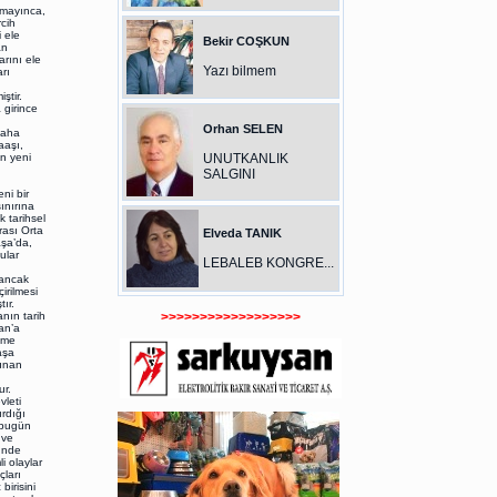
amayınca,
cih
 ele
Bekir COŞKUN
ân
rını ele
Yazı bilmem
rı
ştir.
 girince
Orhan SELEN
daha
aaşı,
in yeni
UNUTKANLIK
SALGINI
ni bir
ınırına
 tarihsel
rası Orta
Elveda TANIK
aşa’da,
ular
LEBALEB KONGRE...
,
 ancak
irilmesi
ır.
ın tarih
>>>>>>>>>>>>>>>>>>
an’a
eme
aşa
lunan
ur.
vleti
rdığı
l bugün
 ve
ründe
i olaylar
çları
irisini