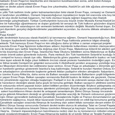
lmaktadır. Enver Paşa’nın İstanbul’da anıt mezarının kurulmasından sonra, artık bütün Avrasya
onyası plân ve programlarında
lider ve devlet adamı olarak Enver Paşa öne çıkarılmakta, Atatürk’ün adı bile ağızlara alınmamağ
lmaktadır.
ce yıllık Türk tarihinin önde gelen kahramanlarından birisi olarak Enver Paşa, cemaatçi ve Osmanlı
er tarafından yüceltilirken, Osmanlı İmparatorluğunun topraklarının beşte biri oranında orta boy bi
 bir ulus devlet kurmak başarısını, her türlü olumsuz koşula rağmen başarmış olan Atatürk
enmeğe çalışılmaktadır. Türkiye Cumhuriyetinin kurucusu büyük önder Mustafa Kemal Atatürk’ün
ine bir haksızlığa uğratılmasına ve dıştan güdümlü bir senaryo ile Türk halkının gözünden düşür
r vatansever Türk vatandaşının izin vermesini beklemek mümkün değildir. Mustafa Kemal dışarı, E
çeri diyenlerin gerçekçi değerlendirmeler yapabilmeleri açısından, bu durumu dikkate almalarında
ardır.
Paşa Kimdir?
alkı devletimizin kurucusu olarak Atatürk’ü iyi tanımasına rağmen, Osmanlı İmparatorluğu’nun, Biri
Savaşını kaybederek batmasına neden olan Enver Paşa hakkında yeterince bilgisi olmadığı
ektedir. Türk kamuoyu Enver Paşa’nın kim olduğunu daha iyi bilirse o zaman emperyal projeler
tusunda Enver Paşa figürünün kullanılması aldatıcı biçimlerde kullanılması mümkün olamıyacaktır
k ile beraber aynı tarihte İstanbul’da doğmuş olan Enver Paşa, Makedonya kökenli bir aileden gel
ır’da büyümüş olan Enver Paşa, İstanbul’da Harp Okulunu bitirdikten sonra Makedonya ve Balk
erinde önemli askeri görevlerde bulundu. Paris merkezli Jön Türk hareketinin Selanik’te kurduğu İt
i cemiyeti’ne kurucu olarak üye oldu. Makedonya’da görev yaparken, Abdülhamit’in baskıcı ve hak
mine isyan ederek ilk dağa çıkan birliklerin öncüsü olarak protesto hareketinin önderliğini yaptı. E
e İttihat terakki Cemiyeti’nin girişimleri sonucunda II.Abdülhamit yeniden anayasayı yürürlüğe ko
 kez Meşrutiyet döneminin ilan edilmesine karar verince, Enver Paşa ve arkadaşları o dönemde ge
yan hareketini gerekçe göstererek İstanbul’a baş kaldırmışlar, Selanik’te kurulan Hareket Ordusu E
e arkadaşlarının yönetiminde başkente gelerek iktidarı padişahın elinden almışlardır. İtalyanların,
ısı üzerine Kuzey Afrika’da, daha sonra da Balkan savaşları sırasında Balkanların çeşitli bölgelerin
er yapan Enver Paşa, Balkan savaşları sonrasında Babıâli baskını ile iktidarı ele geçirerek, Osman
inin yönetiminde egemen olmağa başlamıştır. Padişah’ın kızı ile evlenerek saraya damat olan En
e hanedanın desteğini alarak daha güçlü bir konuma gelmiştir. Balkan savaşının yitirilmesi üzerin
ı ordusunda reform yaparak bütün askeri birlikleri yeniden düzenlemiştir. Böylece yaklaşmakta o
na Osmanlı ordusunun hazırlanması işlemlerini yürütmüştür. Büyük güçler arasındaki çekişmeleri 
, askeri hazırlıklarının Alman devleti ile anlaşarak tamamlamıştır. Birinci Dünya Savaşı öncesinde
a’ya giderek Almanların desteği ve gönderdiği yardımlar aracılığı ile Osmanlı ordusunun güçlenm
ıştır. Alman generallerin katkılarıyla Çanakkale Savaşlarında İngiliz ve Fransız donanmalarının ge
tülmelerini sağlayınca, büyük itibar kazanarak Osmanlı yönetiminde en etkili kişi konumuna gelmiş
ale savaşları sırasında Almanya ile kurulmuş olan askeri ittifakı sonradan devam ettiren E
Birinci Dünya Savaşı sonucunda Osmanlı devleti teslim olunca iki arkadaşı Talat ve Cemal Paşala
r, bir Alman denizaltısına binerek Odesa üzerinden Almanya’ya kaçmıştır. Savaş sonrasında kuru
 Harp’ta, Osmanlı imparatorluğunun batırılmasına neden olan bu üç komutanının rütbeleri ortad
larak cezalandırılmışlardır. Enver Paşa Almanya’da kaldığı iki yıl içinde İttihat ve Terakki Partisini 