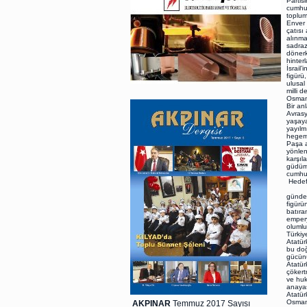
Partis
cumhur
toplum
Enver 
çatısı
alınma
sadraz
dönerk
hinter
İsrail
figürü
ulusal
milli 
Osmanl
Bir an
Avrasy
yaşaya
yayılm
hegemo
Paşa a
yönlen
karşıl
güdümü
cumhuri
Hedef
Atlant
gündem
figürü
batıra
empery
olumlu
Türkiy
Atatür
bu doğ
gücünü
Atatür
çökert
ve huk
anayas
Atatür
Osmanl
AKPINAR
Temmuz 2017 Sayısı