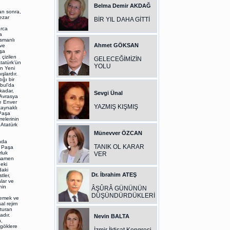
Belma Demir AKDAĞ
an sonra,
ezar
BİR YIL DAHA GİTTİ
arca
a
smanlı
Ahmet GÖKSAN
 ve
aşa
çizilen
GELECEĞİMİZİN
Atatürk’ün
YOLU
en Yeni
şlardır.
ığı bir
bul’da
 kadar,
Sevgi Ünal
 Avrasya
ve Enver
YAZMIŞ KIŞMIŞ
kaynaklı
 Paşa
elerinin
 Atatürk
Münevver ÖZCAN
nda
TANIK OL KARAR
r Paşa
rluk
VER
amamen
eki
daki
Dr. İbrahim ATEŞ
tler,
lar ve
nin
ÂŞÛRÂ GÜNÜNÜN
DÜŞÜNDÜRDÜKLERİ
lemek ve
al rejim
şturan
adır.
Nevin BALTA
n,
 göklere