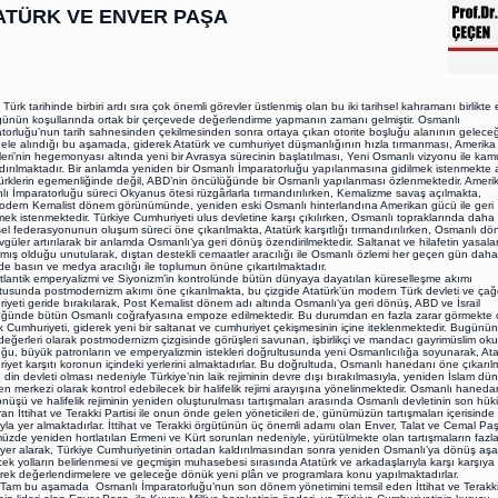
ATÜRK VE ENVER PAŞA
Türk tarihinde birbiri ardı sıra çok önemli görevler üstlenmiş olan bu iki tarihsel kahramanı birlikte
ünün koşullarında ortak bir çerçevede değerlendirme yapmanın zamanı gelmiştir. Osmanlı
torluğu’nun tarih sahnesinden çekilmesinden sonra ortaya çıkan otorite boşluğu alanının gelec
 ele alındığı bu aşamada, giderek Atatürk ve cumhuriyet düşmanlığının hızla tırmanması, Amerika B
leri’nin hegemonyası altında yeni bir Avrasya sürecinin başlatılması, Yeni Osmanlı vizyonu ile k
dırılmaktadır. Bir anlamda yeniden bir Osmanlı İmparatorluğu yapılanmasına gidilmek istenmekte
ürklerin egemenliğinde değil, ABD’nin öncülüğünde bir Osmanlı yapılanması özlenmektedir. Ameri
ı İmparatorluğu süreci Okyanus ötesi rüzgârlarla tırmandırılırken, Kemalizme savaş açılmakta,
dern Kemalist dönem görünümünde, yeniden eski Osmanlı hinterlandına Amerikan gücü ile geri
ek istenmektedir. Türkiye Cumhuriyeti ulus devletine karşı çıkılırken, Osmanlı topraklarında daha 
el federasyonunun oluşum süreci öne çıkarılmakta, Atatürk karşıtlığı tırmandırılırken, Osmanlı d
vgüler artırılarak bir anlamda Osmanlı‘ya geri dönüş özendirilmektedir. Saltanat ve hilafetin yasalar
ılmış olduğu unutularak, dıştan destekli cemaatler aracılığı ile Osmanlı özlemi her geçen gün dah
e basın ve medya aracılığı ile toplumun önüne çıkartılmaktadır.
ik emperyalizmi ve Siyonizm’in kontrolünde bütün dünyaya dayatılan küreselleşme akımı
tusunda postmodernizm akımı öne çıkarılmakta, bu çizgide Atatürk’ün modern Türk devleti ve ça
iyeti geride bırakılarak, Post Kemalist dönem adı altında Osmanlı‘ya geri dönüş, ABD ve İsrail
ğünde bütün Osmanlı coğrafyasına empoze edilmektedir. Bu durumdan en fazla zarar görmekte 
k Cumhuriyeti, giderek yeni bir saltanat ve cumhuriyet çekişmesinin içine iteklenmektedir. Bugünü
değerleri olarak postmodernizm çizgisinde görüşleri savunan, işbirlikçi ve mandacı gayrimüslim ok
uğu, büyük patronların ve emperyalizmin istekleri doğrultusunda yeni Osmanlıcılığa soyunarak, Ata
iyet karşıtı koronun içindeki yerlerini almaktadırlar. Bu doğrultuda, Osmanlı hanedanı öne çıkarıl
’in din devleti olması nedeniyle Türkiye’nin laik rejiminin devre dışı bırakılmasıyla, yeniden İslam dü
en merkezi olarak kontrol edebilecek bir halifelik rejimi arayışına yönelinmektedir. Osmanlı haneda
önüşü ve halifelik rejiminin yeniden oluşturulması tartışmaları arasında Osmanlı devletinin son hük
ran İttihat ve Terakki Partisi ile onun önde gelen yöneticileri de, günümüzün tartışmaları içerisinde
ıyla yer almaktadırlar. İttihat ve Terakki örgütünün üç önemli adamı olan Enver, Talat ve Cemal Paş
zde yeniden hortlatılan Ermeni ve Kürt sorunları nedeniyle, yürütülmekte olan tartışmaların fazla
 yer alarak, Türkiye Cumhuriyetinin ortadan kaldırılmasından sonra yeniden Osmanlı’ya dönüş a
cek yolların belirlenmesi ve geçmişin muhasebesi sırasında Atatürk ve arkadaşlarıyla karşı karşıya
lerek değerlendirmelere ve geleceğe dönük yeni plân ve programlara konu yapılmaktadırlar.
u aşamada Osmanlı İmparatorluğu’nun son dönem yönetimini temsil eden İttihat ve Terakk