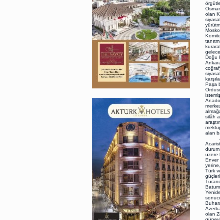
örgütl
Osmanl
olan K
siyasa
yürütm
Moskov
Komite
tanıtm
kurara
gelece
Doğu H
Ankara
coğraf
siyasa
karşıl
Paşa b
Ordusu
istemi
Anadol
merkez
almağa
silâh 
araştı
mektup
alan ba
Ankar
Acaris
durum 
üzere 
Enver 
yerine
Türk v
güçler
Turanc
Batum’
Yenide
sonucu
Buhara
Azerba
olan Z
güneyi