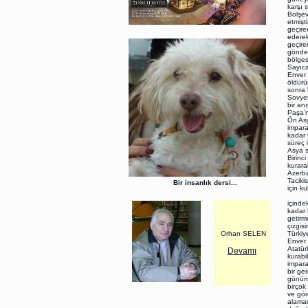
karşı 
Bolşev
etmişt
geçire
ederek
geçire
gönder
bölges
Sayıca
Enver 
öldürü
sonra 
Sovyet
bir an
Paşa’n
Ön Asy
impara
kadar 
süreç 
Asya s
Birinc
kurara
Azerba
Taciki
Bir insanlık dersi...
için k
Maked
içinde
kadar 
getirm
çizgis
Orhan SELEN
Türkiy
Enver 
Atatür
Devamı
kurabi
impara
bir ge
günümü
birçok
ve göre
alamam