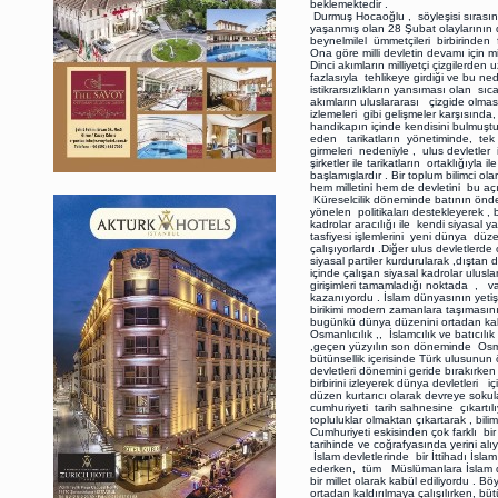
beklemektedir .
Durmuş Hocaoğlu , söyleşisi sıras
yaşanmış olan 28 Şubat olaylarının da 
beynelmilel ümmetçileri birbirinden 
Ona göre milli devletin devamı için mi
Dinci akımların milliyetçi çizgilerden
fazlasıyla tehlikeye girdiği ve bu n
istikrarsızlıkların yansıması olan sıc
akımların uluslararası çizgide olmas
izlemeleri gibi gelişmeler karşısında
handikapın içinde kendisini bulmuştur
eden tarikatların yönetiminde, tek ta
girmeleri nedeniyle , ulus devletle
şirketler ile tarikatların ortaklığıyl
başlamışlardır . Bir toplum bilimci o
hem milletini hem de devletini bu a
Küreselcilik döneminde batının önde 
yönelen politikaları destekleyerek , ba
kadrolar aracılığı ile kendi siyasal 
tasfiyesi işlemlerini yeni dünya dü
çalışıyorlardı .Diğer ulus devletlerd
siyasal partiler kurdurularak ,dıştan d
içinde çalışan siyasal kadrolar ulusl
girişimleri tamamladığı noktada , va
kazanıyordu . İslam dünyasının yetişt
birikimi modern zamanlara taşımasını
bugünkü dünya düzenini ortadan kaldır
Osmanlıcılık ,, İslamcılık ve batıcıl
,geçen yüzyılın son döneminde Osman
bütünsellik içerisinde Türk ulusunun 
devletleri dönemini geride bırakırken
birbirini izleyerek dünya devletleri
düzen kurtarıcı olarak devreye sokula
cumhuriyeti tarih sahnesine çıkartıl
topluluklar olmaktan çıkartarak , bi
Cumhuriyeti eskisinden çok farklı b
tarihinde ve coğrafyasında yerini alı
İslam devletlerinde bir İttihadı İsl
ederken, tüm Müslümanlara İslam d
bir millet olarak kabül ediliyordu . Bö
ortadan kaldırılmaya çalışılırken, bü