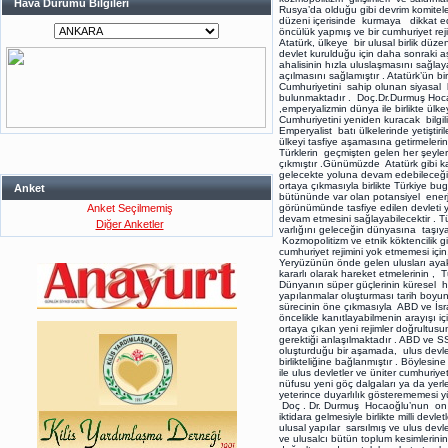
Hava Durumu Bilgileri
Rusya’da olduğu gibi devrim komiteleri 
düzeni içerisinde kurmaya dikkat e
öncülük yapmış ve bir cumhuriyet reji
Atatürk, ülkeye bir ulusal birlik düz
devlet kurulduğu için daha sonraki aş
ahalisinin hızla uluslaşmasını sağl
açılmasını sağlamıştır . Atatürk’ün 
Cumhuriyetini sahip olunan siyasal 
bulunmaktadır . Doç.Dr.Durmuş Hocao
,emperyalizmin dünya ile birlikte ü
Cumhuriyetini yeniden kuracak bilgi
Emperyalist batı ülkelerinde yetiştiri
ülkeyi tasfiye aşamasına getirmeleri
Türklerin geçmişten gelen her şeyle
çıkmıştır .Günümüzde Atatürk gibi ka
gelecekte yoluna devam edebileceği 
ortaya çıkmasıyla birlikte Türkiye b
Anket
bütününde var olan potansiyel enerj
Anket Seçilmemiş
görünümünde tasfiye edilen devleti 
devam etmesini sağlayabilecektir . 
Diğer Anketler
varlığını geleceğin dünyasına taşıya
Kozmopolitizm ve etnik köktencilik g
cumhuriyet rejimini yok etmemesi için,
Yeryüzünün önde gelen ulusları ayak
kararlı olarak hareket etmelerinin ,
Dünyanın süper güçlerinin küresel 
yapılanmalar oluşturması tarih boyun
sürecinin öne çıkmasıyla ABD ve İsrail
öncelikle kanıtlayabilmenin arayışı i
ortaya çıkan yeni rejimler doğrultusun
gerektiği anlaşılmaktadır . ABD ve S
oluşturduğu bir aşamada, ulus devle
birlikteliğine bağlanmıştır . Böylesi
ile ulus devletler ve üniter cumhuriy
nüfusu yeni göç dalgaları ya da yerle
yeterince duyarlılık gösterememesi 
Doç . Dr. Durmuş Hocaoğlu’nun on ik
iktidara gelmesiyle birlikte milli dev
ulusal yapılar sarsılmış ve ulus devle
ve ulusalcı bütün toplum kesimlerinin