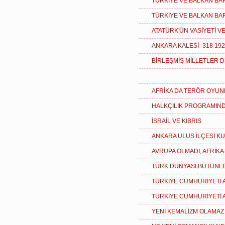
TÜRKİYE VE BALKAN BAR
TÜRKİYE VE BALKAN BAR
ATATÜRK'ÜN VASİYETİ 
ANKARA KALESİ- 318 1
BİRLEŞMİŞ MİLLETLER 
AFRİKA DA TERÖR OYUN
HALKÇILIK PROGRAMIN
İSRAİL VE KIBRIS
ANKARA ULUS İLÇESİ K
AVRUPA OLMADI, AFRİK
TÜRK DÜNYASI BÜTÜNL
TÜRKİYE CUMHURİYETİ 
TÜRKİYE CUMHURİYETİ 
YENİ KEMALİZM OLAMAZ