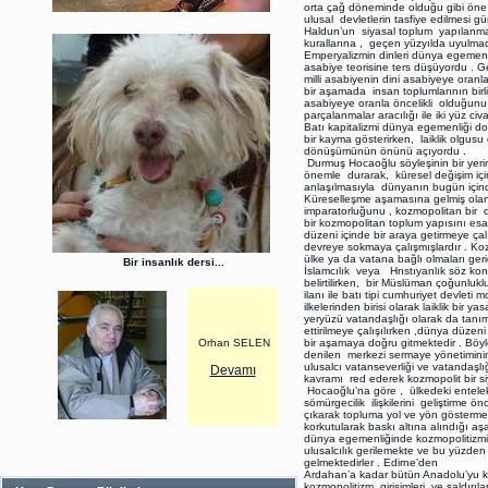
orta çağ döneminde olduğu gibi öne 
ulusal devletlerin tasfiye edilmesi 
Haldun’un siyasal toplum yapılanm
kurallarına , geçen yüzyılda uyulmadı
Emperyalizmin dinleri dünya egemenli
asabiye teorisine ters düşüyordu . G
milli asabiyenin dini asabiyeye oran
bir aşamada insan toplumlarının birli
asabiyeye oranla öncelikli olduğunu 
parçalanmalar aracılığı ile iki yüz c
Batı kapitalizmi dünya egemenliği do
bir kayma gösterirken, laiklik olgus
dönüşümünün önünü açıyordu .
Durmuş Hocaoğlu söyleşinin bir yer
önemle durarak, küresel değişim içind
anlaşılmasıyla dünyanın bugün içinde
Küreselleşme aşamasına gelmiş olan 
imparatorluğunu , kozmopolitan bir d
bir kozmopolitan toplum yapısını esas
düzeni içinde bir araya getirmeye ça
devreye sokmaya çalışmışlardır . Koz
ülke ya da vatana bağlı olmaları geri
Bir insanlık dersi...
İslamcılık veya Hrıstıyanlık söz kon
belirtilirken, bir Müslüman çoğunluk
ilanı ile batı tipi cumhuriyet devlet
ilkelerinden birisi olarak laiklik bir 
yeryüzü vatandaşlığı olarak da tanım
ettirilmeye çalışılırken ,dünya düzeni
Orhan SELEN
bir aşamaya doğru gitmektedir . Böyle
denilen merkezi sermaye yönetiminin
ulusalcı vatanseverliği ve vatandaşlı
Devamı
kavramı red ederek kozmopolit bir s
Hocaoğlu’na göre , ülkedeki entelek
sömürgecilik ilişkilerini geliştirme 
çıkarak topluma yol ve yön göstermele
korkutularak baskı altına alındığı 
dünya egemenliğinde kozmopolitizmi ke
ulusalcılık gerilemekte ve bu yüzden
gelmektedirler . Edirne’den
Ardahan’a kadar bütün Anadolu’yu 
kozmopolitizm girişimleri ve saldırıl