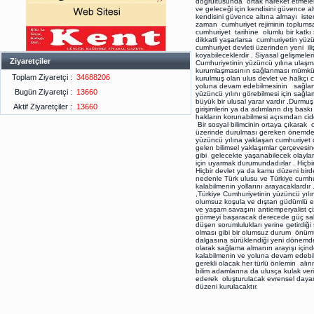
doğrultusunda ortak hareket etmele
ve geleceği için kendisini güvence al
kendisini güvence altına almayı isteme
zaman cumhuriyet rejiminin toplumsal
cumhuriyet tarihine olumlu bir katkı 
dikkatli yaşarlarsa cumhuriyetin yü
cumhuriyet devleti üzerinden yeni iliş
koyabileceklerdir . Siyasal gelişmel
Ziyaretçiler
Cumhuriyetinin yüzüncü yılına ulaşm
kurumlaşmasının sağlanması mümkün 
Toplam Ziyaretçi :
34688206
kurulmuş olan ulus devlet ve halkçı
yoluna devam edebilmesinin sağlanma
Bugün Ziyaretçi :
13660
yüzüncü yılını görebilmesi için sağl
büyük bir ulusal yarar vardır .Durmuş
Aktif Ziyaretçiler :
13660
girişimlerin ya da adımların dış baskı
hakların korunabilmesi açısından cid
Bir sosyal bilimcinin ortaya çıkarak 
üzerinde durulması gereken önemdedi
yüzüncü yılına yaklaşan cumhuriyet d
gelen bilimsel yaklaşımlar çerçevesin
gibi gelecekte yaşanabilecek olayla
için uyarmak durumundadırlar . Hiç
Hiçbir devlet ya da kamu düzeni bir
nedenle Türk ulusu ve Türkiye cumhuri
kalabilmenin yollarını arayacaklardı
,Türkiye Cumhuriyetinin yüzüncü yılın
olumsuz koşula ve dıştan güdümlü e
ve yaşam savaşını antiemperyalist ç
görmeyi başaracak derecede güç sahibi
düşen sorumlulukları yerine getirdi
olması gibi bir olumsuz durum önü
dalgasına sürüklendiği yeni dönemde 
olarak sağlama almanın arayışı içind
kalabilmenin ve yoluna devam edebi
gerekli olacak her türlü önlemin alı
bilim adamlarına da ulusça kulak verilm
ederek oluşturulacak evrensel dayanı
düzeni kurulacaktır.