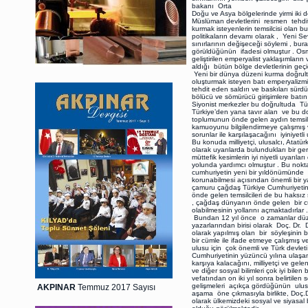
bakanı Orta
Doğu ve Asya bölgelerinde yirmi iki de
Müslüman devletlerini resmen tehdit e
kurmak isteyenlerin temsilcisi olan b
politikaların devamı olarak , Yeni Se
sınırlarının değişeceği söylemi , bur
görüldüğünün ifadesi olmuştur . Osm
geliştirilen emperyalist yaklaşımlar
aldığı bütün bölge devletlerinin geçic
Yeni bir dünya düzeni kurma doğrultu
oluşturmak isteyen batı emperyalizmi 
tehdit eden saldırı ve baskıları sür
bölücü ve sömürücü girişimlere batın
Siyonist merkezler bu doğrultuda Türk
Türkiye’den yana tavır alan ve bu doğ
toplumunun önde gelen aydın temsilci
kamuoyunu bilgilendirmeye çalışmış 
sorunlar ile karşılaşacağını iyiniyet
Bu konuda milliyetçi, ulusalcı, Atatü
olarak uyarılarda bulundukları bir ge
müttefik kesimlerin iyi niyetli uyarı
yolunda yardımcı olmuştur . Bu nokta
cumhuriyetin yeni bir yıldönümünde u
korunabilmesi açısından önemli bir y
çamuru çağdaş Türkiye Cumhuriyetine 
önde gelen temsilcileri de bu haksız s
, çağdaş dünyanın önde gelen bir c
olabilmesinin yollarını açmaktadırlar 
Bundan 12 yıl önce o zamanlar düzenl
yazarlarından birisi olarak Doç. Dr. 
olarak yapılmış olan bir söyleşin
bir cümle ile ifade etmeye çalışmış 
ulusu için çok önemli ve Türk devlet
Cumhuriyetinin yüzüncü yılına ulaşa
karşıya kalacağını, milliyetçi ve gele
ve diğer sosyal bilimleri çok iyi bil
vefatından on iki yıl sonra belirti
gelişmeleri açıkça gördüğünün ulusl
AKPINAR
Temmuz 2017 Sayısı
aşama öne çıkmasıyla birlikte, Doç.
olarak ülkemizdeki sosyal ve siyasal 