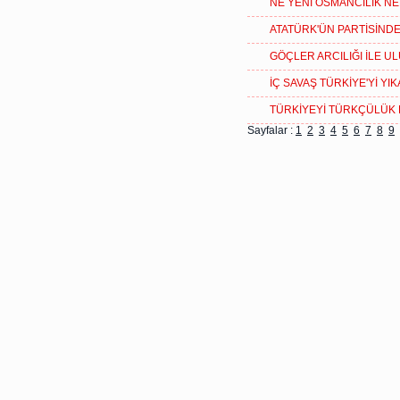
NE YENİ OSMANCILIK N
ATATÜRK'ÜN PARTİSİND
GÖÇLER ARCILIĞI İLE U
İÇ SAVAŞ TÜRKİYE'Yİ YI
TÜRKİYEYİ TÜRKÇÜLÜK
Sayfalar :
1
2
3
4
5
6
7
8
9