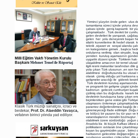
Yirminci yüzyılın önde gelen ulus devl
tamamlama süreci içinde yoluna deva
çabası içinde geniş kapsamlı bir yü
çalışmaktadır . Türk devleti bir cumh
gelen devletleri ile yarışarak, çağda
gelen her yolu deneyerek başarı hede
silahlı kuvvetlerine ilk hedef olara
teknik ,siyaset ve sosyal alanda çal
on kategorisine girmek , başlıca hede
ordularına verilmiş olan sinyalin, b
yeniden kuruluş aşamasının gündeme
Milli Eğitim Vakfı Yönetim Kurulu
uygarlık düzeni içinde Türklerin hak 
Başkanı
Mehmet Temel ile Röportaj
ulaşabilme amacının bir temel ulusa
ilgili resmi makamlar tarafından dile 
yola çıkan Türk ulusunun ,en son he
alabilmesi doğrultusunda bu ulusal
olarak çizmiş olduğu yol haritasına 
gelişmeler aracılığı ile giderek kesin
Türk devletinin kuruluş aşamasında
ve programlı bir gelişme çizgisi içi
kadronun gelecek cumhuriyet kuşakla
çizilmiş olan bu doğrultuda kararlı 
devletinin kuruluşuna karşı çıkan em
biçimlenirken gene eskisi gibi Türkiye
ulaşmasını önlemeye çalışmaktadırlar .
Klasik Türk müziği sanatçısı, icracı ve
parantez değerlendirmesi başlığı ile 
bestekar,
Prof. Dr. Alaeddin Yavaşca,
göremeyeceği ifade edilmiştir .Doğu 
ve bölücü bir yazarın bu tür yazı ve
vefatının birinci yılında yad ediliyor.
vatandaşlarının moralini bozmuştur 
olabilmek üzere sürdürdüğü yoğun ça
Anadolu’da iki küçük Kafkas ülkesi
politikaların ısıtılarak öne çıkartılma
koyan bu gayrimüslim yazar , birinci
haritasının gelecekte değişeceğini ,
sınırlarının yeniden çizileceğini dile