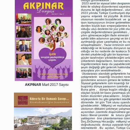
olduğu görülmektedir .
2023 isimli bir siyasal bilim dergisi
birisi ile söyleşi düzenlemesi saye
durumu ile ilgili değerlendirmesi , 
2023 yılında Türkiye Cumhuriyeti diy
yaşına erişerek bir yüzyıllık ilk d
ulusunun moralini bozabilecek ve gel
tavrı kamuoyunun önüne getirmekted
denilen büyük batı emperyalizmine ka
olduğu ulus devletini bir yüz yıllık o
çizgide değerlendirmesi gerekirken 
yılını göremeyeceğini ifade etmesi
sahibi bilim adamının geçmişi ve bir 
ayrılmadığı göze çarpmakta ve bu ne
anlaşılmaktadır . Yazar ömrünün son 
etkilendiği ve iki kutuplu dünyanın 
olduğu ve bu nedenle de koskoca Sov
devleti yıkabileceği gibi bir karamsar
güçler tarafından yıkılabileceğini a
çökerterek dağıtanların, benzeri sena
örgütlenmelere karşı da yapabilecek
şeyin değiştiği gibi gelecek hakkında
arayışlara yön verebilmektedir .
Uluslararası alandaki gelişmelerin h
çekişmelerin insanlığı önceden nere
gündemine ansızın girmesi ile birlikt
Siyasal gelişmelerin tüm insanlığı bi
AKPINAR
Mart 2017 Sayısı
bugünkü dünya parasının üzerinde ye
Buna göre , dünya bugün olduğu gib
olayları büyük bir kaos yaratmaya yö
bütün düzenleri yıkacaklarını , böyl
söyleyenlerin bu gibi girişimleri iste
dönemde bir gün Türk ulusu uyandığı
görebilecektir . Milliyetçi ve muhafa
ulusunun dikkatini çekmeye çalışması
açısından ,üzerinde düşünülmesi ge
batıcı liberal çevreler ile tutucu 
yaklaşımın öne çıkarılamaması üzeri
Doç.Dr.Durmuş Hocaoğlu milliyetçi ve 
doğrultusunda dostça uyararak böyl
istemektedir . Bu açıdan, Türkiye Cu