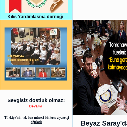
Kilis Yardımlaşma derneği
Sevgisiz dostluk olmaz!
Devamı
Türkiye'nin tek buz müzesi binlerce ziyaretçi
Beyaz Saray'd
ağırladı