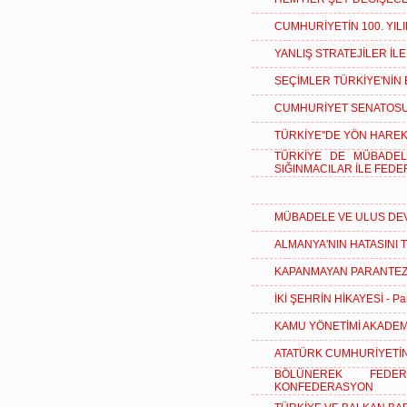
CUMHURİYETİN 100. YILI
YANLIŞ STRATEJİLER İL
SEÇİMLER TÜRKİYE'NİN
CUMHURİYET SENATOSU
TÜRKİYE''DE YÖN HAREK
TÜRKİYE DE MÜBADEL
SIĞINMACILAR İLE FED
MÜBADELE VE ULUS DE
ALMANYA'NIN HATASINI
KAPANMAYAN PARANTEZ
İKİ ŞEHRİN HİKAYESİ - Par
KAMU YÖNETİMİ AKADEMİ
ATATÜRK CUMHURİYETİN
BÖLÜNEREK FEDE
KONFEDERASYON