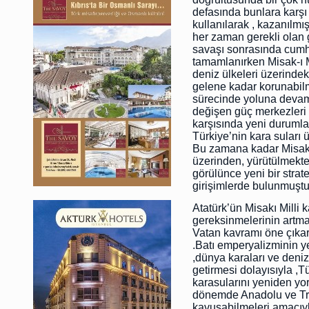
defasında bunlara karşı 
kullanılarak , kazanılmış
her zaman gerekli olan g
savaşı sonrasında cumhu
tamamlanırken Misak-ı Mi
deniz ülkeleri üzerindek
gelene kadar korunabilmiş
sürecinde yoluna devam 
değişen güç merkezleri il
karşısında yeni durumla
Türkiye’nin kara suları 
Bu zamana kadar Misakı 
üzerinden, yürütülmekte o
görülünce yeni bir strate
girişimlerde bulunmuştur
Atatürk’ün Misakı Milli 
gereksinmelerinin artmas
Vatan kavramı öne çıkarı
.Batı emperyalizminin y
,dünya karaları ve deniz
getirmesi dolayısıyla ,T
karasularını yeniden y
dönemde Anadolu ve Tra
kavuşabilmeleri amacıyl