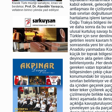
Klasik Türk müziği sanatçısı, icracı ve
kabül ederek, geleceğin 
bestekar,
Prof. Dr. Alaeddin Yavaşca,
antlaşması ile çiziliyo
vefatının birinci yılında yad ediliyor.
batı sınırları doğrultus
haritalama işlemi tama
Doğu Trakya bölgesi ile b
ve daha sonra da bu vat
ulusal kurtuluş savaşı ba
Türkler için sınır denili
getirilen resmi kavram h
sonrasında yeni bir ulus
Anadolu yarımadası Kü
küçük bir toprak bölges
deyince akla gelen ülke
belirleniyordu .Her devl
gereken vatan toprakları
bölgesinden çekip çıkar
konumundaki bir siyasal
sınırları belirleniyor v
da içinden geçerek parç
teker teker çizilerek aç
çizilmesiyle birlikte kar
ikinci aşamada da deniz ü
açıklığa kavuşturuluyord
çevreleyen ya da parçal