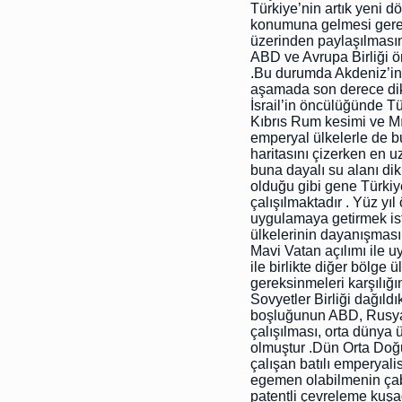
Türkiye’nin artık yeni d
konumuna gelmesi gerekm
üzerinden paylaşılması
ABD ve Avrupa Birliği ö
.Bu durumda Akdeniz’in 
aşamada son derece dikk
İsrail’in öncülüğünde Tür
Kıbrıs Rum kesimi ve Mısı
emperyal ülkelerle de bu 
haritasını çizerken en u
buna dayalı su alanı dik
olduğu gibi gene Türkiy
çalışılmaktadır . Yüz yı
uygulamaya getirmek ist
ülkelerinin dayanışması a
Mavi Vatan açılımı ile u
ile birlikte diğer bölge
gereksinmeleri karşılığı
Sovyetler Birliği dağıl
boşluğunun ABD, Rusya ve
çalışılması, orta dünya 
olmuştur .Dün Orta Doğu
çalışan batılı emperyal
egemen olabilmenin çab
patentli çevreleme kuşa