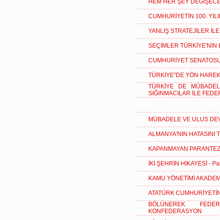
HEM HER ŞEY DEĞİŞEC
CUMHURİYETİN 100. YILI
YANLIŞ STRATEJİLER İL
SEÇİMLER TÜRKİYE'NİN
CUMHURİYET SENATOSU
TÜRKİYE''DE YÖN HAREK
TÜRKİYE DE MÜBADEL
SIĞINMACILAR İLE FED
MÜBADELE VE ULUS DE
ALMANYA'NIN HATASINI
KAPANMAYAN PARANTEZ
İKİ ŞEHRİN HİKAYESİ - Par
KAMU YÖNETİMİ AKADEMİ
ATATÜRK CUMHURİYETİN
BÖLÜNEREK FEDE
KONFEDERASYON