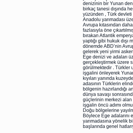
denizinin bir Yunan deni
birkaç tanesi dışında he
yüzünden , Türk devleti
Anadolu yarımadası üzer
Avrupa kıtasından daha 
fazlasıyla öne çıkartılm
bırakan Atlantik empery
yaptığı gibi hukuk dışı 
dönemde ABD’nin Avrupa
gelerek yeni yirmi asker
Ege denizi ve adaları ü
gerçekleştirmek üzere sal
görülmektedir . Türkler 
işgalini önleyerek Yuna
kıyıları yanında kuzey
adasının Türklerin elind
bölgenin hazırlandığı an
dünya savaşı sonrasında
güçlerinin merkezi alan
işgalin öncü adımı olmuş
Doğu bölgelerine yayılma
Böylece Ege adalarını 
yarımadasına yönelik bir
başlarında genel hatları