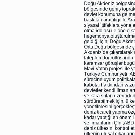
Doğu Akdeniz bölgesinde
bölgesinde geniş toprak
devlet konumuna gelme
baskıları aracılığı ile A
siyasal ittifaklara yöne
olma iddiası ile öne çık
hegemonya oluşturulmas
geldiği için, Doğu Akd
Orta Doğu bölgesinde ç
Akdeniz’de çıkartılarak 
talepleri doğrultusunda 
karamsar görüşler bugün
Mavi Vatan projesi ile y
Türkiye Cumhuriyeti ,AB
sürecine uyum politikala
kabotaj hakkından vazge
devletler kendi limanlar
ve kara suları üzerinden
sürdürebilmek için, ülke
yönetilmesini gerçekleşt
deniz ticareti yapma öz
kadar yaptığı en önemli
ve limanlarını Çin ,ABD 
deniz ülkesini kontrol et
ülkenin ulusal çıkarların