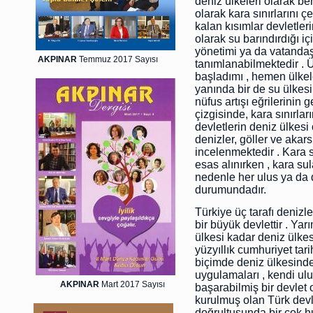
deniz ülkeleri olarak be
olarak kara sınırlarını ç
kalan kısımlar devletler
olarak su barındırdığı i
yönetimi ya da vatandaş
AKPINAR
Temmuz 2017 Sayısı
tanımlanabilmektedir . 
başladımı , hemen ülkel
yanında bir de su ülkesi
nüfus artışı eğrilerinin 
çizgisinde, kara sınırlar
devletlerin deniz ülkesi 
denizler, göller ve akar
incelenmektedir . Kara 
esas alınırken , kara sul
nedenle her ulus ya da 
durumundadır.
Türkiye üç tarafı denizl
bir büyük devlettir . Y
ülkesi kadar deniz ülke
yüzyıllık cumhuriyet tari
biçimde deniz ülkesindek
uygulamaları , kendi ulu
AKPINAR
Mart 2017 Sayısı
başarabilmiş bir devlet 
kurulmuş olan Türk devlet
doğrultusunda bir çok h