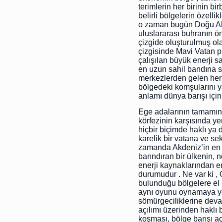
terimlerin her birinin b
belirli bölgelerin özellik
o zaman bugün Doğu Akd
uluslararası buhranın 
çizgide oluşturulmuş ol
çizgisinde Mavi Vatan pr
çalışılan büyük enerji 
en uzun sahil bandına s
merkezlerden gelen her t
bölgedeki komşularını ya
anlamı dünya barışı için
Ege adalarının tamamına
körfezinin karşısında y
hiçbir biçimde haklı ya d
karelik bir vatana ve s
zamanda Akdeniz’in en g
barındıran bir ülkenin,
enerji kaynaklarından e
durumudur . Ne var ki , 
bulunduğu bölgelere el k
aynı oyunu oynamaya yöne
sömürgeciliklerine deva
açılımı üzerinden haklı 
koşması, bölge barışı a