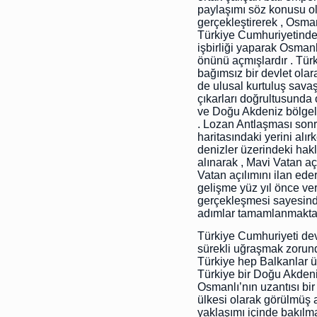
paylaşımı söz konusu ol
gerçekleştirerek , Osman
Türkiye Cumhuriyetinden 
işbirliği yaparak Osmanl
önünü açmışlardır . Tü
bağımsız bir devlet olar
de ulusal kurtuluş sava
çıkarları doğrultusunda 
ve Doğu Akdeniz bölgel
. Lozan Antlaşması sonr
haritasındaki yerini alı
denizler üzerindeki hak
alınarak , Mavi Vatan aç
Vatan açılımını ilan ede
gelişme yüz yıl önce ver
gerçekleşmesi sayesinde
adımlar tamamlanmaktad
Türkiye Cumhuriyeti dev
sürekli uğraşmak zorund
Türkiye hep Balkanlar 
Türkiye bir Doğu Akdeniz
Osmanlı’nın uzantısı bir
ülkesi olarak görülmüş 
yaklaşımı içinde bakılm