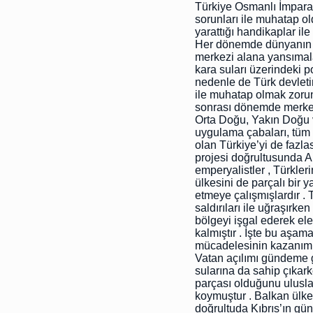
Türkiye Osmanlı İmpara
sorunları ile muhatap ol
yarattığı handikaplar i
Her dönemde dünyanın ka
merkezi alana yansımalar
kara suları üzerindeki p
nedenle de Türk devletin
ile muhatap olmak zoru
sonrası dönemde merkez
Orta Doğu, Yakın Doğu v
uygulama çabaları, tüm b
olan Türkiye’yi de fazla
projesi doğrultusunda A
emperyalistler , Türkler
ülkesini de parçalı bir 
etmeye çalışmışlardır . 
saldırıları ile uğraşırk
bölgeyi işgal ederek el
kalmıştır . İşte bu aşa
mücadelesinin kazanımla
Vatan açılımı gündeme geti
sularına da sahip çıkark
parçası olduğunu ulusla
koymuştur . Balkan ülkel
doğrultuda Kıbrıs’ın gü