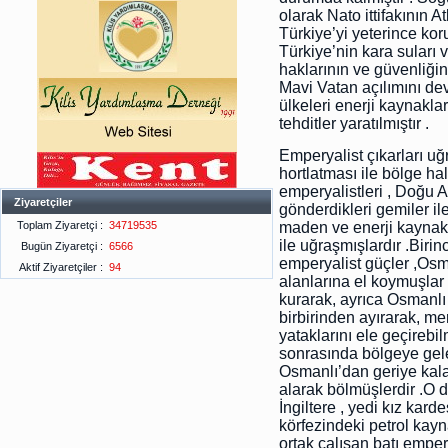
olarak Nato ittifakının At
Türkiye’yi yeterince kor
Türkiye’nin kara suları 
haklarının ve güvenliğin
Mavi Vatan açılımını d
ülkeleri enerji kaynakla
tehditler yaratılmıştır .
Emperyalist çıkarları uğr
hortlatması ile bölge hal
emperyalistleri , Doğu 
Ziyaretçiler
gönderdikleri gemiler i
Toplam Ziyaretçi :
34719535
maden ve enerji kaynakla
ile uğraşmışlardır .Bir
Bugün Ziyaretçi :
6566
emperyalist güçler ,Osm
Aktif Ziyaretçiler :
94
alanlarına el koymuşlar
kurarak, ayrıca Osmanlı
birbirinden ayırarak, m
yataklarını ele geçireb
sonrasında bölgeye gelen
Osmanlı’dan geriye kala
alarak bölmüşlerdir .
İngiltere , yedi kız kard
körfezindeki petrol kayna
ortak çalışan batı empe