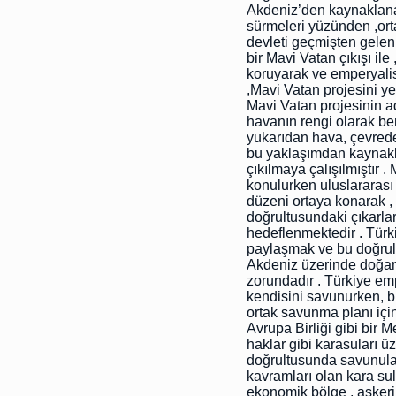
Akdeniz’den kaynaklanan
sürmeleri yüzünden ,ort
devleti geçmişten gelen
bir Mavi Vatan çıkışı il
koruyarak ve emperyalist
,Mavi Vatan projesini ye
Mavi Vatan projesinin 
havanın rengi olarak be
yukarıdan hava, çevreden
bu yaklaşımdan kaynakla
çıkılmaya çalışılmıştır 
konulurken uluslararası
düzeni ortaya konarak , e
doğrultusundaki çıkarlar
hedeflenmektedir . Türk
paylaşmak ve bu doğrult
Akdeniz üzerinde doğan 
zorundadır . Türkiye empe
kendisini savunurken, b
ortak savunma planı için
Avrupa Birliği gibi bir M
haklar gibi karasuları ü
doğrultusunda savunulab
kavramları olan kara sul
ekonomik bölge , askeri