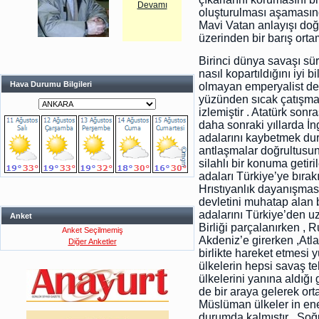
Devamı
oluşturulması aşamasınd
Mavi Vatan anlayışı do
üzerinden bir barış orta
Birinci dünya savaşı sü
nasıl kopartıldığını iyi b
Hava Durumu Bilgileri
olmayan emperyalist dev
yüzünden sıcak çatışma
izlemiştir . Atatürk so
daha sonraki yıllarda İn
adalarını kaybetmek dur
antlaşmalar doğrultusun
silahlı bir konuma getir
adaları Türkiye’ye bırak
Hrıstıyanlık dayanışma
devletini muhatap alan b
adalarını Türkiye’den uz
Anket
Birliği parçalanırken , 
Anket Seçilmemiş
Akdeniz’e girerken ,Atla
Diğer Anketler
birlikte hareket etmesi 
ülkelerin hepsi savaş te
ülkelerini yanına aldığı 
de bir araya gelerek or
Müslüman ülkeler in ene
durumda kalmıştır . So