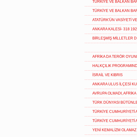
TÜRKİYE VE BALKAN BAR
TÜRKİYE VE BALKAN BAR
ATATÜRK'ÜN VASİYETİ 
ANKARA KALESİ- 318 1
BİRLEŞMİŞ MİLLETLER 
AFRİKA DA TERÖR OYUN
HALKÇILIK PROGRAMIN
İSRAİL VE KIBRIS
ANKARA ULUS İLÇESİ K
AVRUPA OLMADI, AFRİK
TÜRK DÜNYASI BÜTÜNL
TÜRKİYE CUMHURİYETİ 
TÜRKİYE CUMHURİYETİ 
YENİ KEMALİZM OLAMAZ