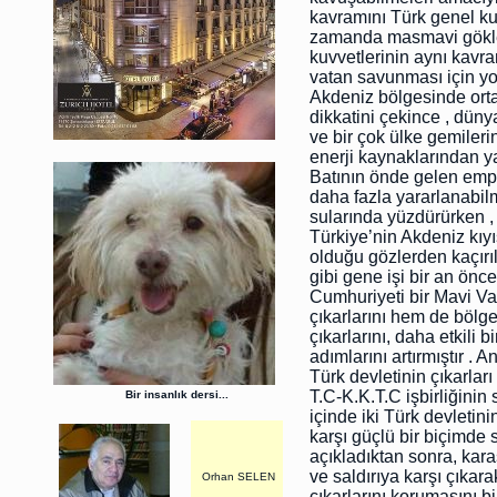
kavramını Türk genel ku
zamanda masmavi gökler
kuvvetlerinin aynı kavram
vatan savunması için yol
Akdeniz bölgesinde orta
dikkatini çekince , düny
ve bir çok ülke gemiler
enerji kaynaklarından ya
Batının önde gelen empe
daha fazla yararlanabil
sularında yüzdürürken ,
Türkiye’nin Akdeniz kıy
olduğu gözlerden kaçırı
gibi gene işi bir an önc
Cumhuriyeti bir Mavi Va
çıkarlarını hem de bölg
çıkarlarını, daha etkili
adımlarını artırmıştır . 
Türk devletinin çıkarla
T.C-K.K.T.C işbirliğinin
Bir insanlık dersi...
içinde iki Türk devletini
karşı güçlü bir biçimde
açıkladıktan sonra, kara
ve saldırıya karşı çıkar
Orhan SELEN
çıkarlarını korumasını bi