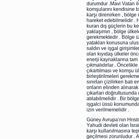
durumdur .Mavi Vatan ile
komşularını kendisine b
karşı direnirken , bölge 
hareket edebilmelidir . 
kuran dış güçlerin bu k
yaklaşımın , bölge ülke
gerekmektedir . Bölge ül
yatakları konusuna ulusa
saldırı ve işgal girişiml
olan kıyıdaş ülkeler ön
enerji kaynaklarına tam
çıkmalıdırlar . Öncelikle 
çıkartılması ve komşu ülk
birleştirilmeleri gerekm
sınırları çizilirken bat
onların elinden alınarak
çıkarları doğrultusunda 
atılabilmelidir . Bir böl
işgalci üssü konumunda 
izin verilmemelidir .
Güney Avrupa’nın Hrıstıy
Yahudi devleti olan İsra
karşı kullanılmasına te
geçilmesi zorunludur .