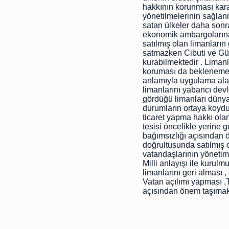
hakkının korunması kara 
yönetilmelerinin sağlanm
satan ülkeler daha sonr
ekonomik ambargolarına
satılmış olan limanların 
satmazken Cibuti ve Gün
kurabilmektedir . Limanl
koruması da beklenemez
anlamıyla uygulama ala
limanlarını yabancı dev
gördüğü limanları dünya 
durumların ortaya koydu
ticaret yapma hakkı ola
tesisi öncelikle yerine g
bağımsızlığı açısından 
doğrultusunda satılmış o
vatandaşlarının yönetim
Milli anlayışı ile kurul
limanlarını geri alması 
Vatan açılımı yapması ,
açısından önem taşımakt