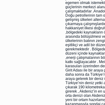
egemen olmak istemekte
güçlerinin merkezi ala
çalışmaktadırlar .Anado
Doğu petrollerinin tam o
gelişmiş ülkeleri alter
çıkarmaya çalışmışlardır
hakkaniyet ilkesi doğr
,bölgedeki kaynakların ö
arasında bölüşülmesi v
ülkelerinin batının zeng
eşitlikçi ve adil bir d
gerekmektedir . Bölgedek
düzeni içinde kaynakları
,enerji çatışmalarının 
katkı sağlayacaktır . M
karasuları üzerinden de
Girit Adası ile bir araya
daha sonra da Türkiye’ni
araya gelerek bir deniz
Türkiye’nin deniz yetki 
çıkarak 190 kilometreka
girerek , Akdeniz’in en 
orta denizi olan Akdeniz
yeni bir ortam hazırlamış
kazanmasıyla sondaj ça