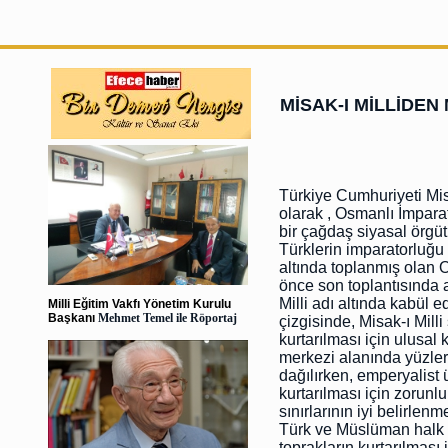
MİSAK-I MİLLİDEN
Türkiye Cumhuriyeti Misa
olarak , Osmanlı İmpara
bir çağdaş siyasal örgü
Türklerin imparatorluğu 
altında toplanmış olan
önce son toplantısında a
Milli adı altında kabül 
Milli Eğitim Vakfı Yönetim Kurulu
Başkanı
Mehmet Temel ile Röportaj
çizgisinde, Misak-ı Milli
kurtarılması için ulusal
merkezi alanında yüzle
dağılırken, emperyalist ü
kurtarılması için zorunl
sınırlarının iyi belirle
Türk ve Müslüman halk k
toprakların kurtarılması