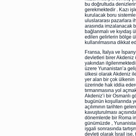
bu doğrultuda denizlerin
gerekmektedir . Kazı işl
kurulacak boru sistemler
uluslararası pazarlara i
arasında imzalanacak bi
bağlanmalı ve kıyıdaş ül
edilen gelirlerin bölge 
kullanılmasına dikkat edi
Fransa, İtalya ve İspan
devletleri birer Akdeniz 
yakından ilgilenmekted
üzere Yunanistan’a gelip 
ülkesi olarak Akdeniz il
yer alan bir çok ülkenin
üzerinde hak iddia ede
tırmanmasına yol açmakt
Akdeniz’i bir Osmanlı g
bugünün koşullarında y
açılımının tarihten ge
kavuşturulması açısında
dönemlerde bir Roma i
günümüzde , Yunanista
işgali sonrasında tartı
devleti olarak İsrail ise