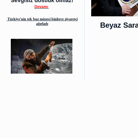
Sevgisiz dostluk olmaz!
Devamı
Türkiye'nin tek buz müzesi binlerce ziyaretçi
Beyaz Sara
ağırladı