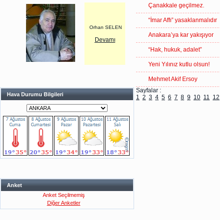
Çanakkale geçilmez.
“İmar Affı” yasaklanmalıdır
Orhan SELEN
Anakara’ya kar yakışıyor
Devamı
“Hak, hukuk, adalet”
Yeni Yılınız kutlu olsun!
Mehmet Akif Ersoy
Sayfalar :
Hava Durumu Bilgileri
1
2
3
4
5
6
7
8
9
10
11
12
Anket
Anket Seçilmemiş
Diğer Anketler