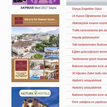
AKPINAR
Mart 2017 Sayısı
Dünya Engelliler Günü
24 Kasım Öğretmenler Gü
Atatürkçülük insanın özünd
Trafik canavarlarına kim d
Hayata gülümseyiniz
Tatil beldelerinden Bodru
Eğitim geleceğimizin temina
Yardımsever güzel insanla
Babasını kaybeden kızın ac
30 Ağustos Zaferi kutlu ols
Atatürk'ü anlayabilmek
Atatürk'ü anlayabilmek
Babasını kaybeden kızın ac
Dere yatağına ev yapılmaz