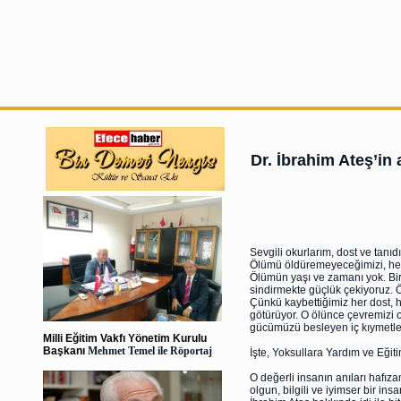
Dr. İbrahim Ateş’in
Sevgili okurlarım, dost ve tanı
Ölümü öldüremeyeceğimizi, her
Ölümün yaşı ve zamanı yok. Bir 
sindirmekte güçlük çekiyoruz. Ö
Çünkü kaybettiğimiz her dost, h
götürüyor. O ölünce çevremizi 
gücümüzü besleyen iç kıymetler
Milli Eğitim Vakfı Yönetim Kurulu
Başkanı
Mehmet Temel ile Röportaj
İşte, Yoksullara Yardım ve Eğit
O değerli insanın anıları hafı
olgun, bilgili ve iyimser bir ins