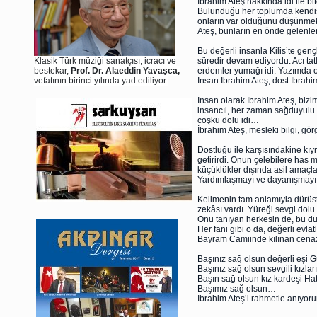
İbrahim Ateş hakkında idi ile b
Bulunduğu her toplumda kendisiy
onların var olduğunu düşünmek bi
Ateş, bunların en önde gelenler
Bu değerli insanla Kilis’te gençl
Klasik Türk müziği sanatçısı, icracı ve
süredir devam ediyordu. Acı tatl
bestekar,
Prof. Dr. Alaeddin Yavaşca,
erdemler yumağı idi. Yazımda o
vefatının birinci yılında yad ediliyor.
İnsan İbrahim Ateş, dost İbrah
İnsan olarak İbrahim Ateş, bizi
insancıl, her zaman sağduyulu v
coşku dolu idi…
İbrahim Ateş, mesleki bilgi, gör
Dostluğu ile karşısındakine kıym
getirirdi. Onun çelebilere has m
küçüklükler dışında asil amaçla
Yardımlaşmayı ve dayanışmayı 
Kelimenin tam anlamıyla dürüst, 
zekâsı vardı. Yüreği sevgi dolu 
Onu tanıyan herkesin de, bu d
Her fani gibi o da, değerli ev
Bayram Camiinde kılınan cena
Başınız sağ olsun değerli eşi 
Başınız sağ olsun sevgili kızl
Başın sağ olsun kız kardeşi Ha
Başımız sağ olsun…
İbrahim Ateş’i rahmetle anıyo