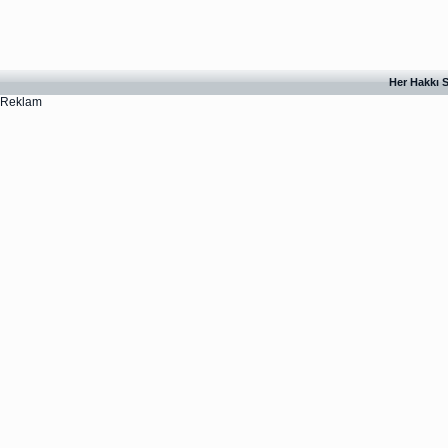
Her Hakkı S
Reklam