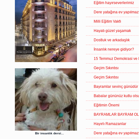
Eğitim hayırseverlerimiz
Dere yatağına ev yapılmaz
Milli Eğitim Vakfı
Hayatı güzel yaşamak
Dostluk ve arkadaşlık
İnsanlık nereye gidiyor?
15 Temmuz Demokrasi ve Mi
Geçim Sıkıntısı
Geçim Sıkıntısı
Bayramlar sevinç günüdür
Babalar gününüz kutlu ols
Eğitimin Önemi
BAYRAMLAR BAYRAM O
Hayırlı Ramazanlar
Dere yatağına ev yapılmaz
Bir insanlık dersi...