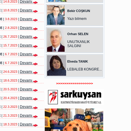
Devamı
E
[
14.8.2023
]
Devamı
E
[
10.8.2023
]
Bekir COŞKUN
Yazı bilmem
Devamı
FE
[
3.8.2023
]
Devamı
FE
[
2.8.2023
]
Orhan SELEN
Devamı
E
[
26.7.2023
]
UNUTKANLIK
Devamı
E
[
15.7.2023
]
SALGINI
Devamı
FE
[
6.7.2023
]
Elveda TANIK
Devamı
FE
[
6.7.2023
]
LEBALEB KONGRE...
Devamı
E
[
24.6.2023
]
Devamı
E
[
18.6.2023
]
>>>>>>>>>>>>>>>>>>
Devamı
E
[
20.5.2023
]
Devamı
E
[
20.4.2023
]
Devamı
E
[
22.3.2023
]
Devamı
E
[
21.3.2023
]
Devamı
E
[
18.3.2023
]