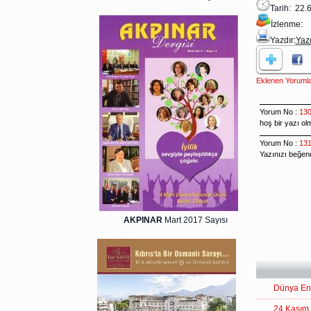
Tarih: 22.
İzlenme:
Yazdır:
Yaz
Eklenen Yoruml
AKPINAR
Mart 2017 Sayısı
Dünya Eng
24 Kasım