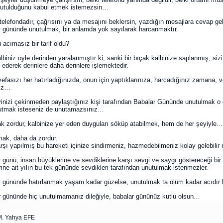
utulduğunu kabul etmek istemezsin…
elefondadır, çağrısını ya da mesajını beklersin, yazdığın mesajlara cevap ge
 gününde unutulmak, bir anlamda yok sayılarak harcanmaktır.
acımasız bir tarif oldu?
biniz öyle derinden yaralanmıştır ki, sanki bir bıçak kalbinize saplanmış, sizi
 ederek derinlere daha derinlere işlemektedir.
efasızı her hatırladığınızda, onun için yaptıklarınıza, harcadığınız zamana, v
nız…
inizi çekinmeden paylaştığınız kişi tarafından Babalar Gününde unutulmak o d
utmak isteseniz de unutamazsınız…
 zordur, kalbinize yer eden duyguları söküp atabilmek, hem de her şeyiyle…
ak, daha da zordur.
rşı yapılmış bu hareketi içinize sindirmeniz, hazmedebilmeniz kolay gelebilir 
 günü, insan büyüklerine ve sevdiklerine karşı sevgi ve saygı göstereceği bir 
rine ait yılın bu tek gününde sevdikleri tarafından unutulmak istenmezler.
 gününde hatırlanmak yaşam kadar güzelse, unutulmak ta ölüm kadar acıdır 
 gününde hiç unutulmamanız dileğiyle, babalar gününüz kutlu olsun…
M. Yahya EFE