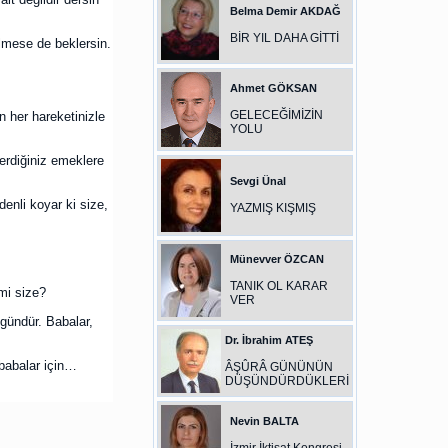
Belma Demir AKDAĞ
BİR YIL DAHA GİTTİ
lmese de beklersin.
Ahmet GÖKSAN
GELECEĞİMİZİN
n her hareketinizle
YOLU
erdiğiniz emeklere
Sevgi Ünal
enli koyar ki size,
YAZMIŞ KIŞMIŞ
Münevver ÖZCAN
TANIK OL KARAR
mi size?
VER
gündür. Babalar,
Dr. İbrahim ATEŞ
babalar için…
ÂŞÛRÂ GÜNÜNÜN
DÜŞÜNDÜRDÜKLERİ
Nevin BALTA