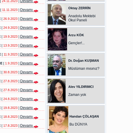
Devamı
[
24.11.2023
]
Oktay ZERRİN
Devamı
[
11.11.2023
]
Anadolu Mektebi
Devamı
E
[
26.9.2023
]
Okul Paneli
Devamı
E
[
24.9.2023
]
Arzu KÖK
Devamı
E
[
19.9.2023
]
Gençler!...
Devamı
E
[
13.9.2023
]
Devamı
E
[
11.9.2023
]
Dr. Doğan KUŞMAN
Devamı
FE
[
1.9.2023
]
Müslüman mısınız?
Devamı
E
[
30.8.2023
]
Devamı
E
[
27.8.2023
]
Alev YILDIRIMCI
Devamı
E
[
27.8.2023
]
Zaman yok
Devamı
E
[
24.8.2023
]
Devamı
E
[
19.8.2023
]
Devamı
Handan ÇÖLAŞAN
E
[
18.8.2023
]
Bu DÜNYA
Devamı
E
[
17.8.2023
]