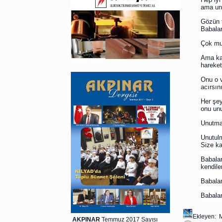
ama un
Gözün t
Babalar
Çok mu 
Ama kal
hareket
Onu o v
acırsı
Her şey
onu un
Unutmak
Unutulm
Size ka
Babalar
kendile
Babalar
Babalar
Ekleyen: 
AKPINAR
Temmuz 2017 Sayısı