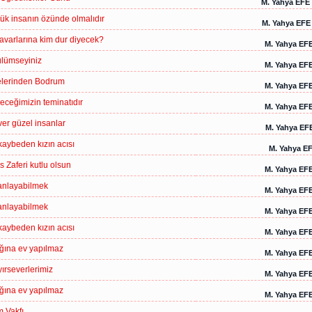
M. Yahya EFE
lük insanın özünde olmalıdır
M. Yahya EFE
navarlarına kim dur diyecek?
M. Yahya EF
lümseyiniz
M. Yahya EF
delerinden Bodrum
M. Yahya EF
eceğimizin teminatıdır
M. Yahya EF
er güzel insanlar
M. Yahya EF
kaybeden kızın acısı
M. Yahya E
 Zaferi kutlu olsun
M. Yahya EF
 anlayabilmek
M. Yahya EF
 anlayabilmek
M. Yahya EF
kaybeden kızın acısı
M. Yahya EF
ğına ev yapılmaz
M. Yahya EF
ırseverlerimiz
M. Yahya EF
ğına ev yapılmaz
M. Yahya EF
m Vakfı