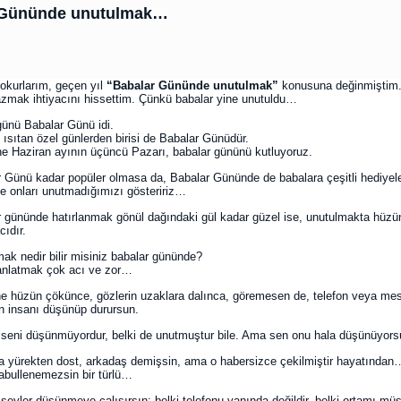
 Gününde unutulmak…
 okurlarım, geçen yıl
“Babalar Gününde unutulmak”
konusuna değinmiştim
zmak ihtiyacını hissettim. Çünkü babalar yine unutuldu…
ünü Babalar Günü idi.
i ısıtan özel günlerden birisi de Babalar Günüdür.
e Haziran ayının üçüncü Pazarı, babalar gününü kutluyoruz.
 Günü kadar popüler olmasa da, Babalar Gününde de babalara çeşitli hediyeler
e onları unutmadığımızı gösteririz…
 gününde hatırlanmak gönül dağındaki gül kadar güzel ise, unutulmakta hüzü
cıdır.
ak nedir bilir misiniz babalar gününde?
anlatmak çok acı ve zor…
e hüzün çökünce, gözlerin uzaklara dalınca, göremesen de, telefon veya me
n insanı düşünüp durursun.
 seni düşünmüyordur, belki de unutmuştur bile. Ama sen onu hala düşünüyors
 yürekten dost, arkadaş demişsin, ama o habersizce çekilmiştir hayatından
bullenemezsin bir türlü…
 şeyler düşünmeye çalışırsın; belki telefonu yanında değildir, belki ortamı müsa