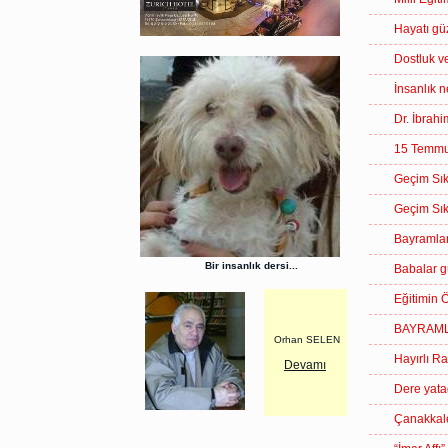
Hayatı gü
Dostluk v
İnsanlık n
Dr. İbrahi
15 Temmuz
Geçim Sıkı
Geçim Sıkı
Bayramlar
Bir insanlık dersi...
Babalar g
Eğitimin 
BAYRAML
Orhan SELEN
Hayırlı R
Devamı
Dere yata
Çanakkale