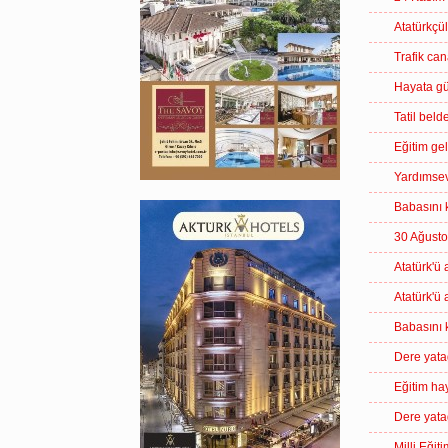
Atatürkçü
Trafik ca
Hayata gü
Tatil bel
Eğitim gel
Yardımsev
Babasını 
30 Ağustos
Atatürk'ü
Atatürk'ü
Babasını 
Dere yata
Eğitim hay
Dere yata
Milli Eğiti