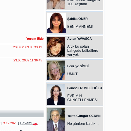
İzmir İktisat Kongresi
100 Yaşında
Şahika ÖNER
BENİM ANNEM!
Ayten YAVAŞÇA
Artık bu solan
bahçede bülbüllere
yer yok
Fevziye ŞİMDİ
UMUT
Günseli RUMELİOĞLU
EVRİMİN
GÜNCELLENMESi
Yekta Güngör ÖZDEN
Devamı
E
[
3.12.2023
]
Ne günlere kaldık…