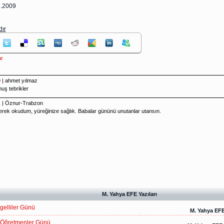
6.2009
dır
ar
M. Yahya EFE Yazıları
elliler Günü
M. Yahya EF
 Öğretmenler Günü