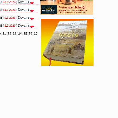
Devamı
E
[
18.2.2023
]
Devamı
E
[
31.1.2023
]
Devamı
FE
[
9.1.2023
]
Devamı
FE
[
1.1.2023
]
0
31
32
33
34
35
36
37