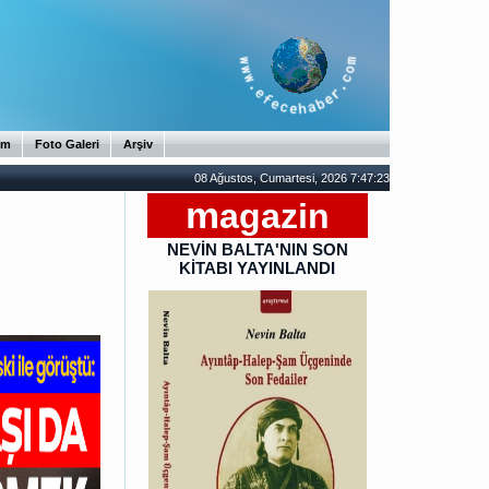
im
Foto Galeri
Arşiv
08 Ağustos, Cumartesi, 2026 7:47:25
m
agazin
NEVİN BALTA'NIN SON
KİTABI YAYINLANDI