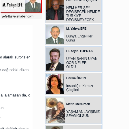
Prof. Dr. Anıl ÇEÇEN
HEM HER ŞEY
DEĞİŞECEK HEMDE
TÜRKİYE
DEĞİŞMEYECEK
.
M. Yahya EFE
Dünya Engelliler
Günü
Hüseyin TOPRAK
 alarak sürprizler
UYAN ŞAHİN UYAN
GÖR NELER
OLDU…
n dağındaki diken
Harika ÖREN
İnsanlığın Kırmızı
Çizgileri
saj alamasan da, o
Metin Mercimek
un!
YAŞAM ANLAYIŞIMIZ
SEVGİ OLSUN
…
it değildir dersin