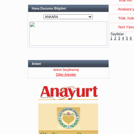
“İmar Affı
Hava Durumu Bilgileri
Anakara’y
“Hak, huku
Yeni Yılın
Sayfalar :
1
2
3
4
5
6
Anket
Anket Seçilmemiş
Diğer Anketler