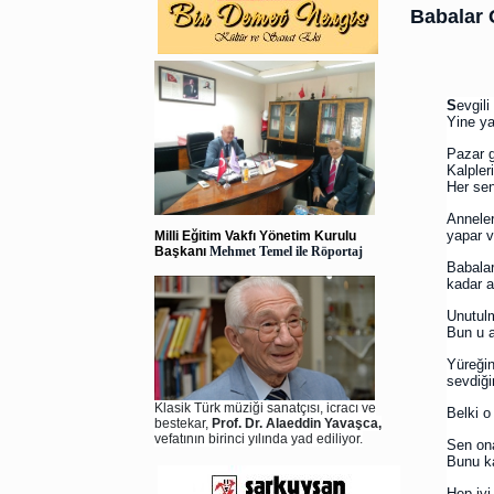
Babalar
S
evgili
Yine ya
Pazar g
Kalpler
Her sen
Anneler
yapar v
Milli Eğitim Vakfı Yönetim Kurulu
Başkanı
Mehmet Temel ile Röportaj
Babalar
kadar a
Unutulm
Bun u 
Yüreğin
sevdiği
Klasik Türk müziği sanatçısı, icracı ve
Belki o
bestekar,
Prof. Dr. Alaeddin Yavaşca,
vefatının birinci yılında yad ediliyor.
Sen ona
Bunu ka
Hep iyi