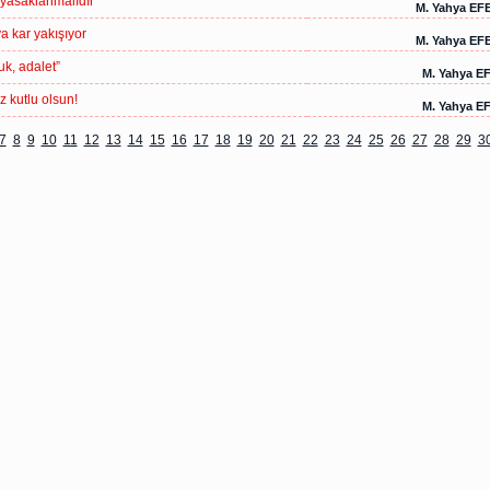
” yasaklanmalıdır
M. Yahya EF
a kar yakışıyor
M. Yahya EF
k, adalet”
M. Yahya E
ız kutlu olsun!
M. Yahya E
7
8
9
10
11
12
13
14
15
16
17
18
19
20
21
22
23
24
25
26
27
28
29
3