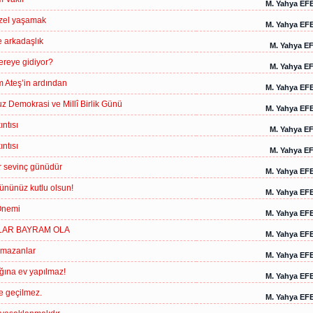
M. Yahya EF
zel yaşamak
M. Yahya EF
e arkadaşlık
M. Yahya E
ereye gidiyor?
M. Yahya E
m Ateş’in ardından
M. Yahya EF
 Demokrasi ve Millî Birlik Günü
M. Yahya EF
ntısı
M. Yahya E
ntısı
M. Yahya E
 sevinç günüdür
M. Yahya EF
ününüz kutlu olsun!
M. Yahya EF
Önemi
M. Yahya EF
AR BAYRAM OLA
M. Yahya EF
amazanlar
M. Yahya EF
ğına ev yapılmaz!
M. Yahya EF
 geçilmez.
M. Yahya EF