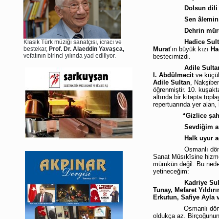
Dolsun dili şevk-
Sen âlemin sultân
Dehrin mürüvvet-k
Hadice Sult
Klasik Türk müziği sanatçısı, icracı ve
bestekar,
Prof. Dr. Alaeddin Yavaşca,
Murat
’ın büyük kızı
Ha
vefatının birinci yılında yad ediliyor.
bestecimizdi.
Adile Sult
I. Abdülmecit
ve küçü
Adile Sultan
, Nakşiben
öğrenmiştir. 10. kuşak
altında bir kitapta topl
repertuarında yer alan,
“Gizlice şa
Sevdiğim aman ker
Halk uyur ağyâr u
Osmanlı dönem
Sanat Mûsıkîsine hizme
mümkün değil. Bu neden
yetineceğim:
Kadriye Sul
Tunay, Mefaret Yıldı
Erkutun, Safiye Ayla
Osmanlı dönemi
oldukça az. Birçoğunun 