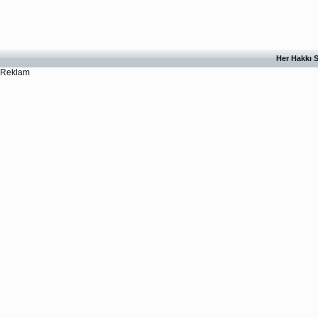
Her Hakkı S
Reklam