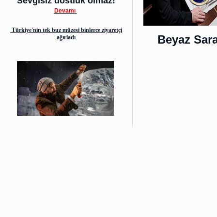
Sevgisiz dostluk olmaz!
Devamı
Türkiye'nin tek buz müzesi binlerce ziyaretçi
Beyaz Sara
ağırladı