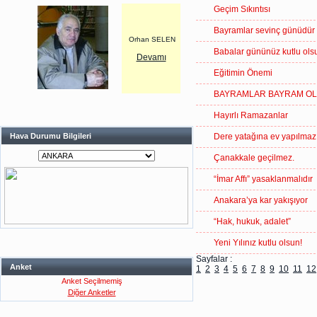
Geçim Sıkıntısı
Bayramlar sevinç günüdür
Orhan SELEN
Babalar gününüz kutlu ols
Devamı
Eğitimin Önemi
BAYRAMLAR BAYRAM O
Hayırlı Ramazanlar
Hava Durumu Bilgileri
Dere yatağına ev yapılmaz
Çanakkale geçilmez.
“İmar Affı” yasaklanmalıdır
Anakara’ya kar yakışıyor
“Hak, hukuk, adalet”
Yeni Yılınız kutlu olsun!
Sayfalar :
Anket
1
2
3
4
5
6
7
8
9
10
11
12
Anket Seçilmemiş
Diğer Anketler