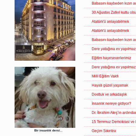
Babasını kaybeden kızın ac
30 Ağustos Zaferi kutlu ols
Atatürk'ü anlayabilmek
Atatürk'ü anlayabilmek
Babasını kaybeden kızın ac
Dere yatağına ev yapılmaz
Eğitim hayırseverlerimiz
Dere yatağına ev yapılmaz
Milli Eğitim Vakfı
Hayatı güzel yaşamak
Dostluk ve arkadaşlık
İnsanlık nereye gidiyor?
Dr. İbrahim Ateş’in ardında
15 Temmuz Demokrasi ve Mi
Bir insanlık dersi...
Geçim Sıkıntısı