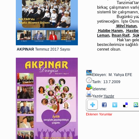
Tanzimat’tan so
birkaç çalışmanın varlı
sistemli bir çalışmanın
Bugünkü yazım
yetineceğim. İşte Osma
,
Mihrî Hatun
,
Habibe Hanım
Hasibe
,
,
Leman
İhsan Raif
Şük
Hak’tan gelen ilhamla
bestecilerimize sağlıkl
cennet olsun.
AKPINAR
Temmuz 2017 Sayısı
Ekleyen: M. Yahya EFE
Tarih: 13.7.2009
İzlenme:
Yazdır:
Yazdır
Eklenen Yorumlar