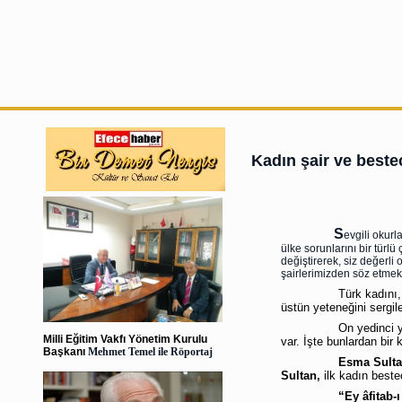
Kadın şair ve beste
S
evgili okur
ülke sorunlarını bir tür
değiştirerek, siz değerli
şairlerimizden söz etmek
Türk kadını, birçok a
üstün yeteneğini sergil
On yedinci yüzyılda
Milli Eğitim Vakfı Yönetim Kurulu
var. İşte bunlardan bir 
Başkanı
Mehmet Temel ile Röportaj
Esma Sulta
Sultan,
ilk kadın beste
“Ey âfitab-