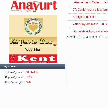
‘’Anadolu’nun Gelini’’ Ere
17. Contemporary İstanbul
Kraliçeler de Ölür
Zafer Bayramımızın 100. Yıl
Dünya’daki ilginç sanat etki
Sayfalar :
1
2
3
4
5
6
7
8
9
Ziyaretçiler
Toplam Ziyaretçi :
34714031
Bugün Ziyaretçi :
7317
Aktif Ziyaretçiler :
376