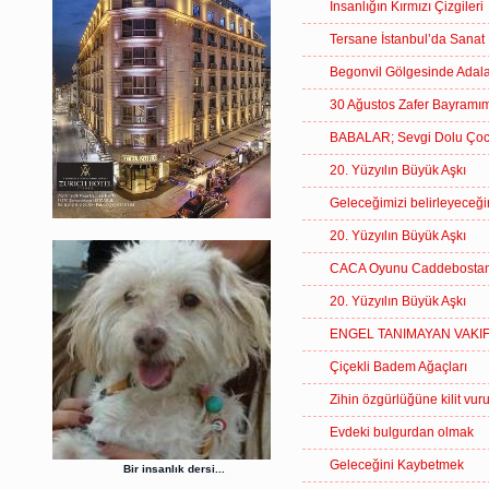
İnsanlığın Kırmızı Çizgileri
Tersane İstanbul’da Sanat 
Begonvil Gölgesinde Adal
30 Ağustos Zafer Bayramım
BABALAR; Sevgi Dolu Çocuk
20. Yüzyılın Büyük Aşkı
Geleceğimizi belirleyec
20. Yüzyılın Büyük Aşkı
CACA Oyunu Caddebostan 
20. Yüzyılın Büyük Aşkı
ENGEL TANIMAYAN VAKIF
Çiçekli Badem Ağaçları
Zihin özgürlüğüne kilit vur
Evdeki bulgurdan olmak
Geleceğini Kaybetmek
Bir insanlık dersi...