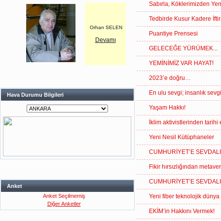
Sabırla, Köklerimizden Y
Tedbirde Kusur Kadere İftir
Orhan SELEN
Puantiye Prensesi
Devamı
GELECEĞE YÜRÜMEK...
YEMİNİMİZ VAR HAYAT!
2023’e doğru…
En ulu sevgi; insanlık sevgi
Hava Durumu Bilgileri
Yaşam Hakkı!
İklim aktivistlerinden tarihi
Yeni Nesil Kütüphaneler
CUMHURİYET’E SEVDALI
Fikir hırsızlığından metav
CUMHURİYET’E SEVDALI
Anket
Anket Seçilmemiş
Yeni fiber teknolojik dünya
Diğer Anketler
EKİM’in Hakkını Vermek!