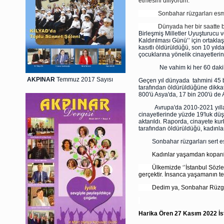
etmesini diliyorum.
Sonbahar rüzgarları esmeye 
Dünyada her bir saatte bir k
Birleşmiş Milletler Uyuşturucu 
Kaldırılması Günü’’ için ortaklaş
kasıtlı öldürüldüğü, son 10 yıl
çocuklarına yönelik cinayetlerin
Ne vahim ki her 60 dakikada 5
AKPINAR
Temmuz 2017 Sayısı
Geçen yıl dünyada tahmini 45 bin
tarafından öldürüldüğüne dikkat
800'ü Asya'da, 17 bin 200'ü de A
Avrupa'da 2010-2021 yıllarında
cinayetlerinde yüzde 19'luk düş
aktarıldı. Raporda, cinayete kur
tarafından öldürüldüğü, kadınla
Sonbahar rüzgarları sert 
Kadınlar yaşamdan koparılı
Ülkemizde ‘’İstanbul Sözleşmesi
gerçektir. İnsanca yaşamanın te
Dedim ya, Sonbahar Rüzgarla
Harika Ören 27 Kasım 2022 İs