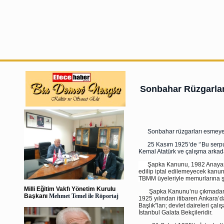
Sonbahar Rüzgarlar
Sonbahar rüzgarları esmeye b
25 Kasım 1925’de ‘’Bu serpuşu
Kemal Atatürk ve çalışma arkadaş
Şapka Kanunu, 1982 Anayasası’
edilip iptal edilemeyecek kanu
TBMM üyeleriyle memurlarına şap
Milli Eğitim Vakfı Yönetim Kurulu
Şapka Kanunu’nu çıkmadan önce
Başkanı
Mehmet Temel ile Röportaj
1925 yılından itibaren Ankara’da
Başlık”ları; devlet daireleri çal
İstanbul Galata Bekçileridir.