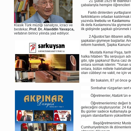
21 Şubat 1925’te İstanbul’da
çabalarıyla hemşire öğrencileri 
Farklı dinlerden yurttaşların d
farklılıklarını ortadan kaldırmak
yazında
İnebolu
ve
Kastamonu
ilk defa Kastamonu'da giymesini
Klasik Türk müziği sanatçısı, icracı ve
ilk gidişinde şapkalı görünmek i
bestekar,
Prof. Dr. Alaeddin Yavaşca,
vefatının birinci yılında yad ediliyor.
2 Ağustos’tan itibaren adliye 
şapkaları giymeye başlarlar. An
reform hareketi, Şapka Kanunu’
Mustafa Kemal Paşa, tarihi “
halka hitaben “Bu serpuşun adı
gibi, işte şapkanız! Buna caiz de
onlara sormak isterim: "Yunan 
onlara, bütün millete hatırlatm
olan cübbeyi ne vakit, ne için ve
Bir bakalım, 87 yıl önce gerçe
Sonbahar rüzgarları sert e
Öğretmenler, Atatürk’ün eği
Öğretmenlerimiz değeri biçilem
geleceğini oluşturuyorlar. 24 
Bu günler sadece kutlamayla geç
yaşam standartlarını yükseltmel
Başöğretmenimiz Mustafa Kem
Cumhuriyetimizin ilk dönemler