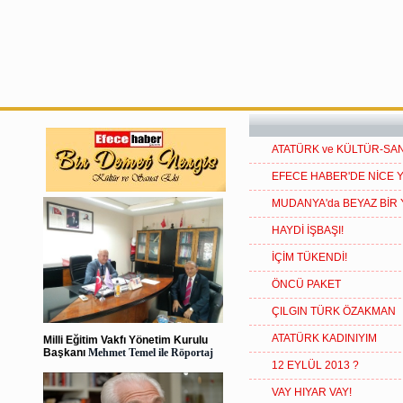
ATATÜRK ve KÜLTÜR-SA
EFECE HABER'DE NİCE YI
MUDANYA'da BEYAZ BİR 
HAYDİ İŞBAŞI!
İÇİM TÜKENDİ!
ÖNCÜ PAKET
ÇILGIN TÜRK ÖZAKMAN
ATATÜRK KADINIYIM
Milli Eğitim Vakfı Yönetim Kurulu
Başkanı
Mehmet Temel ile Röportaj
12 EYLÜL 2013 ?
VAY HIYAR VAY!