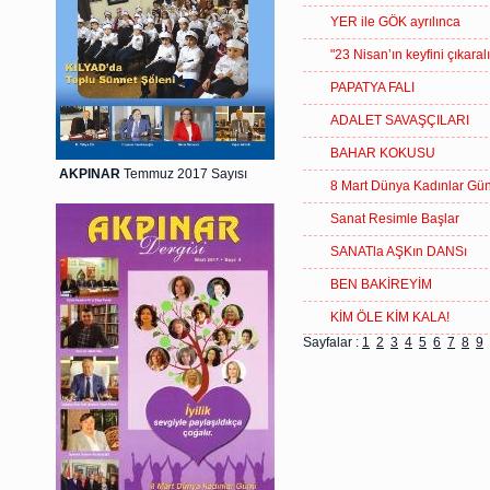
YER ile GÖK ayrılınca
"23 Nisan’ın keyfini çıkaral
PAPATYA FALI
ADALET SAVAŞÇILARI
BAHAR KOKUSU
AKPINAR
Temmuz 2017 Sayısı
8 Mart Dünya Kadınlar Gü
Sanat Resimle Başlar
SANATla AŞKın DANSı
BEN BAKİREYİM
KİM ÖLE KİM KALA!
Sayfalar :
1
2
3
4
5
6
7
8
9