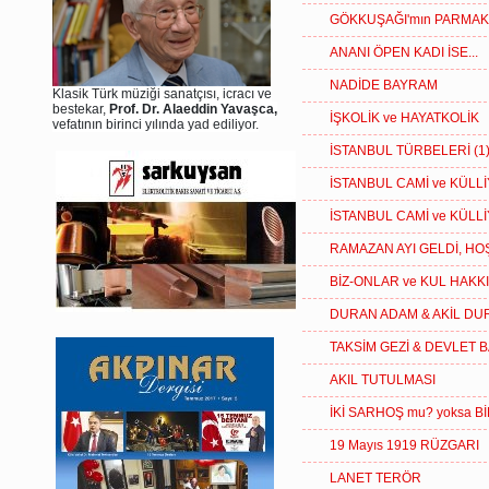
GÖKKUŞAĞI'mın PARMAK 
ANANI ÖPEN KADI İSE...
NADİDE BAYRAM
Klasik Türk müziği sanatçısı, icracı ve
bestekar,
Prof. Dr. Alaeddin Yavaşca,
İŞKOLİK ve HAYATKOLİK
vefatının birinci yılında yad ediliyor.
İSTANBUL TÜRBELERİ (1
İSTANBUL CAMİ ve KÜLLİ
İSTANBUL CAMİ ve KÜLLİ
RAMAZAN AYI GELDİ, HO
BİZ-ONLAR ve KUL HAKK
DURAN ADAM & AKİL DU
TAKSİM GEZİ & DEVLET 
AKIL TUTULMASI
İKİ SARHOŞ mu? yoksa 
19 Mayıs 1919 RÜZGARI
LANET TERÖR