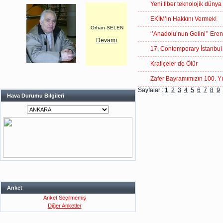
Yeni fiber teknolojik dünya
EKİM’in Hakkını Vermek!
Orhan SELEN
‘’Anadolu’nun Gelini’’ Ere
Devamı
17. Contemporary İstanbul
Kraliçeler de Ölür
Zafer Bayramımızın 100. Yıl
Sayfalar :
1
2
3
4
5
6
7
8
9
Hava Durumu Bilgileri
Anket
Anket Seçilmemiş
Diğer Anketler