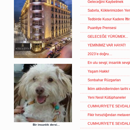
Geleceğini Kaybetmek
Sabırla, Köklerimizden Y
Tedbirde Kusur Kadere İftir
Puantiye Prensesi
GELECEĞE YÜRÜMEK...
YEMİNİMİZ VAR HAYAT!
2023’e doğru…
En ulu sevgi; insanlık sevgi
Yaşam Hakkı!
Sonbahar Rüzgarları
İklim aktivistlerinden tarihi
Yeni Nesil Kütüphaneler
CUMHURİYET’E SEVDALI
Fikir hırsızlığından metav
CUMHURİYET’E SEVDALI
Bir insanlık dersi...