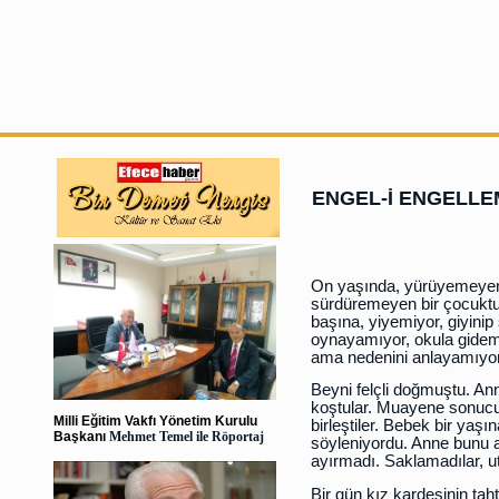
ENGEL-İ ENGELLEM
On yaşında, yürüyemeye
sürdüremeyen bir çocuktu
başına, yiyemiyor, giyini
oynayamıyor, okula gidem
ama nedenini anlayamıyo
Beyni felçli doğmuştu. Ann
koştular. Muayene sonucu 
Milli Eğitim Vakfı Yönetim Kurulu
birleştiler. Bebek bir yaşı
Başkanı
Mehmet Temel ile Röportaj
söyleniyordu. Anne bunu a
ayırmadı. Saklamadılar, u
Bir gün kız kardeşinin taht