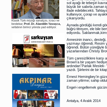
sol ayağı ile tebeşiri kav
büyük bir sabırla zaman içi
ifade edebilecekti. Tahtaya
kullanıyor, çorap ve ayak
çıkarıyordu.
Klasik Türk müziği sanatçısı, icracı ve
bestekar,
Prof. Dr. Alaeddin Yavaşca,
Aynada gördüğü kendi görü
vefatının birinci yılında yad ediliyor.
büğrü titreyen, ele bile b
ediyordu. Saklanmak,kim
Annesinin inancı, desteği
yazmayı öğrendi. Resim y
öğrendi. Bütün yüreğiyle b
yazarlarından Christy Bro
Tüm çaresizliklere karşı 
Brown'a bir yaşam hediye e
ardından''Parlak Meslek- 
yazdı. Şiirlerini de bir kitap
Ernest Hemingbey'in güzel
zaman yitirme; sahip oldukl
Engel-i engellemek gücüne
Antalya, 4 Aralık 2014