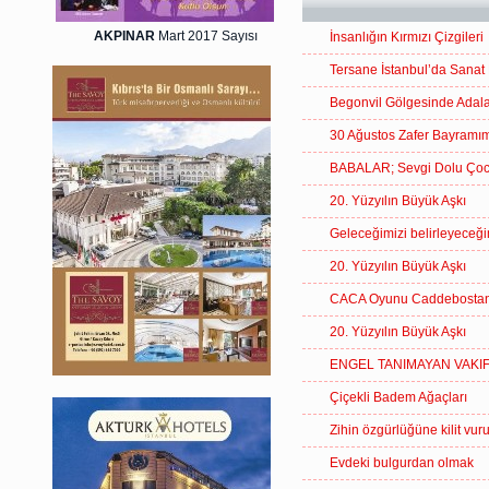
AKPINAR
Mart 2017 Sayısı
İnsanlığın Kırmızı Çizgileri
Tersane İstanbul’da Sanat 
Begonvil Gölgesinde Adal
30 Ağustos Zafer Bayramım
BABALAR; Sevgi Dolu Çocuk
20. Yüzyılın Büyük Aşkı
Geleceğimizi belirleyec
20. Yüzyılın Büyük Aşkı
CACA Oyunu Caddebostan 
20. Yüzyılın Büyük Aşkı
ENGEL TANIMAYAN VAKIF
Çiçekli Badem Ağaçları
Zihin özgürlüğüne kilit vur
Evdeki bulgurdan olmak