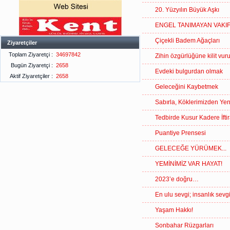
20. Yüzyılın Büyük Aşkı
ENGEL TANIMAYAN VAKIF
Çiçekli Badem Ağaçları
Ziyaretçiler
Toplam Ziyaretçi :
34697842
Zihin özgürlüğüne kilit vur
Bugün Ziyaretçi :
2658
Evdeki bulgurdan olmak
Aktif Ziyaretçiler :
2658
Geleceğini Kaybetmek
Sabırla, Köklerimizden Y
Tedbirde Kusur Kadere İftir
Puantiye Prensesi
GELECEĞE YÜRÜMEK...
YEMİNİMİZ VAR HAYAT!
2023’e doğru…
En ulu sevgi; insanlık sevgi
Yaşam Hakkı!
Sonbahar Rüzgarları