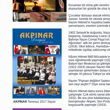
Kocaman bir elma gibi verelim 
doysunlar/ bir günlük de olsa 
Çocuklar dünyayı alacak elimi
zaman, hemde bir ekmek almay
Nazım Hikmet’in hayatına baktığ
yansımasını, eserleri üzerinde k
1902 Selanik’te doğumlu, Nazı
başlamış, Galatasaray Lisesi (1
Bahriye Nazırı Cemal Paşa’nın 
Ağzından” adlı bir şiirini dinl
(1918). Okul bitince, Hamidiye
nöbetinde üşütüp zatülcemp olmu
Nâzım Hikmet Millî Mücadele’ye
süre öğretmenlik yapmıştır (192
Batum’dan Moskova’ya gitmişti
(1922-1924) okuyan Nazım Hikme
yayınlanan şiirlerinden dolayı
almıştır. Af çıkınca Tükiye’ye 
Nazım ''Pişman değiIim! Sadece
sen neyi seçtin?'' Diye sorar ken
Nâzım Hikmet daha sonra İstanbu
çalışmıştır. Çok yönlü sanat adam
1932). Bir ara yine tutuklandıy
kavuşmuştur. Akşam, Son Posta,
AKPINAR
Temmuz 2017 Sayısı
başyazarlık yapmıştır (1933).