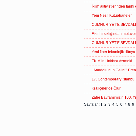
İklim aktivistlerinden tarihi
Yeni Nesil Kütüphaneler
CUMHURİYET’E SEVDALI
Fikir hırsızlığından metav
CUMHURİYET’E SEVDALI
Yeni fiber teknolojik dünya
EKİM’in Hakkını Vermek!
‘’Anadolu’nun Gelini’’ Ere
17. Contemporary İstanbul
Kraliçeler de Ölür
Zafer Bayramımızın 100. Yıl
Sayfalar :
1
2
3
4
5
6
7
8
9