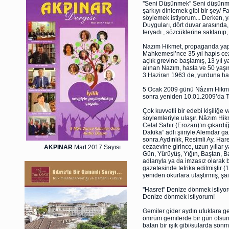
''Seni Düşünmek'' Seni düşünme
şarkıyı dinlemek gibi bir şey/ F
söylemek istiyorum... Derken, ya
Duyguları, dört duvar arasında,
feryadı , sözcüklerine saklanıp, 
Nazım Hikmet, propaganda yapar
Mahkemesi’nce 35 yıl hapis cezas
açlık grevine başlamış, 13 yıl y
alınan Nazım, hasta ve 50 yaş
3 Haziran 1963 de, yurduna has
5 Ocak 2009 günü Nâzım Hikmet 
sonra yeniden 10.01.2009’da Tü
Çok kuvvetli bir edebi kişiliğe 
söylemleriyle ulaşır. Nâzım Hikm
Celal Sahir (Erozan)’ın çıkardığı
Dakika” adlı şiiriyle Alemdar g
sonra Aydınlık, Resimli Ay, Har
cezaevine girince, uzun yıllar 
AKPINAR
Mart 2017 Sayısı
Gün, Yürüyüş, Yığın, Baştan, Ba
adlarıyla ya da imzasız olarak b
gazetesinde tefrika edilmiştir 
yeniden okurlara ulaştırmış, şai
''Hasret'' Denize dönmek istiy
Denize dönmek istiyorum!
Gemiler gider aydın ufuklara g
ömrüm gemilerde bir gün olsun
batan bir ışık gibi/sularda sönm