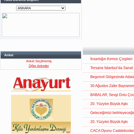
Anket
İnsanlığın Kırmızı Çizgileri
Anket Seçilmemiş
Diğer Anketler
Tersane İstanbul’da Sanat 
Begonvil Gölgesinde Adal
30 Ağustos Zafer Bayramım
BABALAR; Sevgi Dolu Çocuk
20. Yüzyılın Büyük Aşkı
Geleceğimizi belirleyec
20. Yüzyılın Büyük Aşkı
CACA Oyunu Caddebostan 