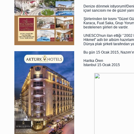
Denize dönmek istiyorum!/Deni
içsel sancısını ne de güzel yansı
Şiirlerinden bir kısmı ''Güzel G
Karaca, Fuat Saka, Grup Yorum, 
bestelenen şiirleri de vardır.
UNESCO'nun ilan ettiği ‘’2002 
Hikmet" adlı bir albüm hazırlam
Dünya plak şirketi tarafından ya
Bu gün 15 Ocak 2015, Nazım’ın 
Harika Ören
İstanbul 15 Ocak 2015