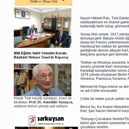
Nazım Hikmet Ran, Türk Edebiya
edebiyatımızın en önemli şairleri
kullandığı farklı üslup, görme
Sunay Akın anlatır; 1827 yılın
dünyaya gelir. Babası müzik öğ
dolayı bir Fransız yetimhanesin
Hamburg’tan kalkan bir gemiyle
geldiğinde denize atlayan Karl,
Milli Eğitim Vakfı Yönetim Kurulu
bekçisine gemiye geri dönmek i
Başkanı
Mehmet Temel ile Röportaj
Türkiye ve Almanya arasında, k
sorunu çözerek Karl’ı korumasına
Karadağ savaşlarından sonra 2
1878 yılında imzalanan Berlin A
Almanca, Fransızca,Yunanca, Fa
Mehmet Ali Paşa evlenir ve dört
ve adı Celile konacaktır.
Klasik Türk müziği sanatçısı, icracı ve
Celile bir erkek çocuk sahibi 
bestekar,
Prof. Dr. Alaeddin Yavaşca,
vefatının birinci yılında yad ediliyor.
Bence bu, Kız Kulesi hikayeleri
Karl, Şair Nazım Hikmet’in büy
''Dünyayı Çocuklara Verelim''Dü
balon gibi verelim oynasınlar/ 
çocuklara verelim.