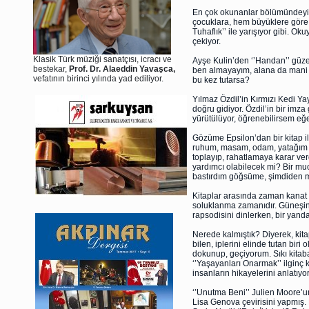
En çok okunanlar bölümündeyim
çocuklara, hem büyüklere göre
Tuhaflık’’ ile yarışıyor gibi. 
çekiyor.
Klasik Türk müziği sanatçısı, icracı ve
Ayşe Kulin’den ‘’Handan’’ güzel
bestekar,
Prof. Dr. Alaeddin Yavaşca,
ben almayayım, alana da mani 
vefatının birinci yılında yad ediliyor.
bu kez tutarsa?
Yılmaz Özdil’in Kırmızı Kedi Yay
doğru gidiyor. Özdil’in bir imz
yürütülüyor, öğrenebilirsem eğe
Gözüme Epsilon’dan bir kitap ili
ruhum, masam, odam, yatağım o k
toplayıp, rahatlamaya karar v
yardımcı olabilecek mi? Bir muc
bastırdım göğsüme, şimdiden 
Kitaplar arasında zaman kanat t
soluklanma zamanıdır. Güneşin y
rapsodisini dinlerken, bir yanda
Nerede kalmıştık? Diyerek, kit
bilen, iplerini elinde tutan biri
dokunup, geçiyorum. Sıkı kitaba 
‘’Yaşayanları Onarmak’’ ilginç 
insanların hikayelerini anlatıyor
‘’Unutma Beni’’ Julien Moore’un
Lisa Genova çevirisini yapmış.