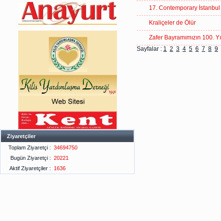
17. Contemporary İstanbul
Kraliçeler de Ölür
Zafer Bayramımızın 100. Yıl
Sayfalar :
1
2
3
4
5
6
7
8
9
Ziyaretçiler
Toplam Ziyaretçi :
34694750
Bugün Ziyaretçi :
20221
Aktif Ziyaretçiler :
1636