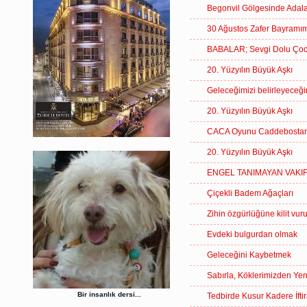
Begonvil Gölgesinde Adal
30 Ağustos Zafer Bayramım
BABALAR; Sevgi Dolu Çocuk
20. Yüzyılın Büyük Aşkı
Geleceğimizi belirleyec
20. Yüzyılın Büyük Aşkı
CACA Oyunu Caddebostan 
20. Yüzyılın Büyük Aşkı
ENGEL TANIMAYAN VAKIF
Çiçekli Badem Ağaçları
Zihin özgürlüğüne kilit vur
Evdeki bulgurdan olmak
Geleceğini Kaybetmek
Sabırla, Köklerimizden Y
Bir insanlık dersi...
Tedbirde Kusur Kadere İftir