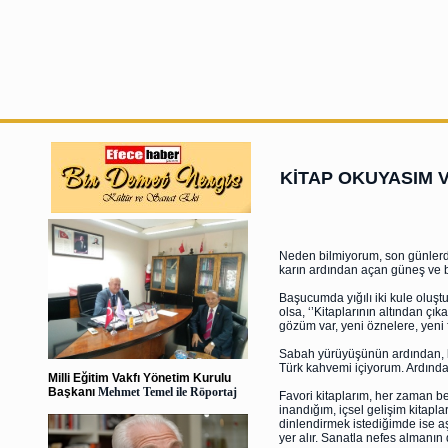
KİTAP OKUYASIM 
Neden bilmiyorum, son günlerd
karın ardından açan güneş ve b
Başucumda yığılı iki kule oluşt
olsa, ‘’Kitaplarının altından ç
gözüm var, yeni öznelere, yeni f
Sabah yürüyüşünün ardından, le
Türk kahvemi içiyorum. Ardından 
Milli Eğitim Vakfı Yönetim Kurulu
Başkanı
Mehmet Temel ile Röportaj
Favori kitaplarım, her zaman b
inandığım, içsel gelişim kitapl
dinlendirmek istediğimde ise aş
yer alır. Sanatla nefes almanın