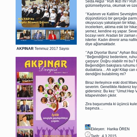
Seda Akgül ‘’Ruh İkizi mi? Ruh
gülümsetiyorsa, okumak ve üze
‘’Kadınım ve Katilimi Sevmiştim
düşündürücü bir gerçeğe parmak
okuyucuyu yakalayan bir kitap, g
incelerken, aklıma eski bir hika
yemez, kendine eş yapar. Sever, 
bozayı verir. Aradan bir zaman 
isterler. Kadın direnir ama na
diye ağlamaktadır.
AKPINAR
Temmuz 2017 Sayısı
‘’Aşk Diyorlar Buna’’ Ayhan Bo
‘’Beğendiğiniz bedenlere, ruhu
çarpıyor. Doğru olabilir mi b
Beğendiğim bakışlara ruhumu k
dudaklara… Ah aşk! Kitap can 
dendiğini bulabilmiş mi?
Biraz ilerleyince eski dost Mae
severim. Genellikle Akdeniz kıy
gidersiniz. Bu kez ‘’Umut Hep Var
kitapevinden çıkılır.
Zira başucumda ki üçüncü kuley
başınıza…
Ekleyen: Harika ÖREN
Tarih: 4.3.2015