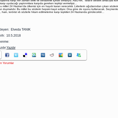
ışlarına karşı her zaman birlik ve beraberlik içinde olmalıyız. ABD’nin, İsrail’e destek amacıyla 
 karşı uyulacağı yaptırımlara karşıda gereken tepkiyi vermeliyiz…
let 24 Haziran’da ülkemiz için en hayırlı kararı verecektir. Liderlerin ağızlarından çıkan sözlerin
arı duymalıdır. Bu millet bu sözlerin hepsini kayıt ediyor. Ona göre de oyunu kullanacak. Seçmenle
ü, hain, terörist vb sözlerle hitam edilmelerine karşı tepkileri 24 Haziranda görülecektir…
leyen: Elveda TANIK
rih: 10.5.2018
zlenme:
zdır:
Yazdır
n Yorumlar