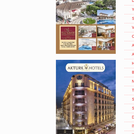
D
Y
S
V
C
A
A
H
B
S
D
İ