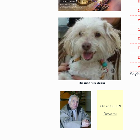
İ
C
A
S
D
D
A
Sayfal
Bir insanlık dersi...
Orhan SELEN
Devamı