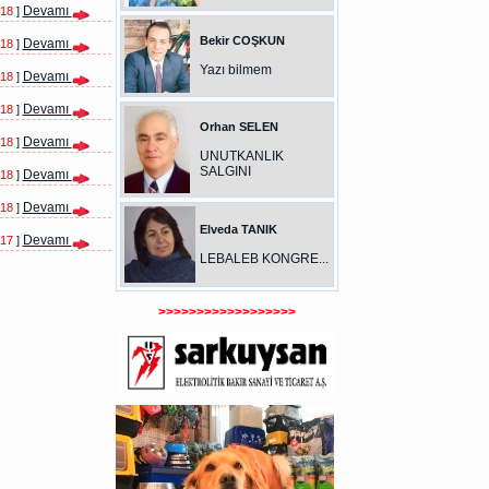
Devamı
018
]
Bekir COŞKUN
Devamı
018
]
Yazı bilmem
Devamı
018
]
Devamı
018
]
Orhan SELEN
Devamı
018
]
UNUTKANLIK
SALGINI
Devamı
018
]
Devamı
018
]
Elveda TANIK
Devamı
017
]
LEBALEB KONGRE...
>>>>>>>>>>>>>>>>>>