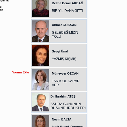
komşumuz
Belma Demir AKDAĞ
i
rin
BİR YIL DAHA GİTTİ
Ahmet GÖKSAN
GELECEĞİMİZİN
YOLU
Sevgi Ünal
YAZMIŞ KIŞMIŞ
Münevver ÖZCAN
TANIK OL KARAR
VER
Dr. İbrahim ATEŞ
ÂŞÛRÂ GÜNÜNÜN
DÜŞÜNDÜRDÜKLERİ
Nevin BALTA