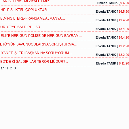
FTAR SOFRASI MI ZİYAFET Mİ?
Elveda TANIK
[
9.6.2
HP; PİSLİKTİR- ÇÖPLÜKTÜR…
Elveda TANIK
[
16.5.2
BD-İNGİLTERE-FRANSA VE ALMANYA…
Elveda TANIK
[
19.4.2
URİYE’YE SALDIRDILAR…
Elveda TANIK
[
18.4.2
ELİYE HER GÜN POLİSE DE HER GÜN BAYRAM…
Elveda TANIK
[
14.4.2
FETÖ’NÜN SAVUNUCULARINA SORUŞTURMA…
Elveda TANIK
[
19.2.2
İYANET İŞLERİ BAŞKANINA SORUYORUM…
Elveda TANIK
[
13.2.2
BD’DE Kİ SALDIRILAR TERÖR MÜDÜR?...
Elveda TANIK
[
8.11.2
ar :
1
2
3