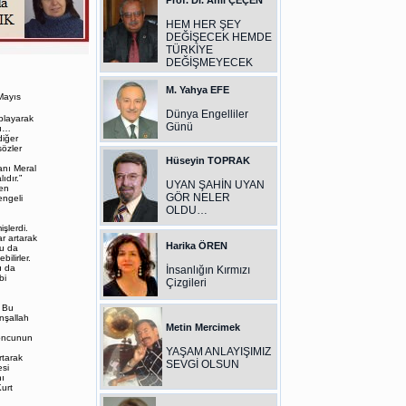
Prof. Dr. Anıl ÇEÇEN
HEM HER ŞEY
DEĞİŞECEK HEMDE
TÜRKİYE
DEĞİŞMEYECEK
M. Yahya EFE
Mayıs
Dünya Engelliler
playarak
Günü
dı…
diğer
sözler
Hüseyin TOPRAK
anı Meral
ıdır.”
UYAN ŞAHİN UYAN
len
GÖR NELER
engeli
OLDU…
şlerdi.
r artarak
Harika ÖREN
Bu da
ilirler.
u da
İnsanlığın Kırmızı
bi
Çizgileri
 Bu
nşallah
Metin Mercimek
yoncunun
YAŞAM ANLAYIŞIMIZ
tarak
SEVGİ OLSUN
si
nı
Kurt