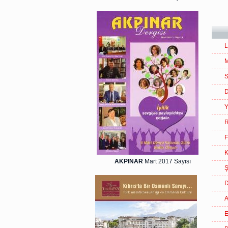
L
M
S
D
Y
R
F
K
AKPINAR
Mart 2017 Sayısı
Ş
D
A
E