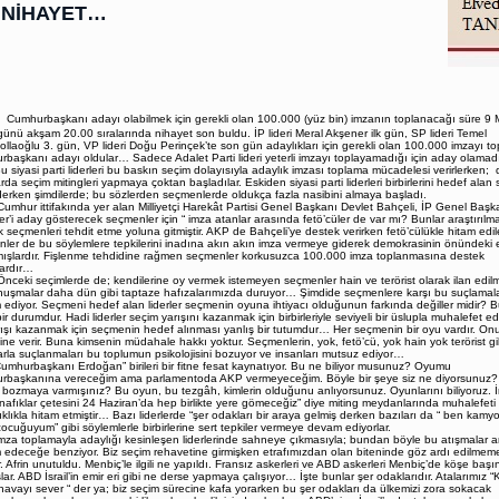
 NİHAYET…
Cumhurbaşkanı adayı olabilmek için gerekli olan 100.000 (yüz bin) imzanın toplanacağı süre 9 
ünü akşam 20.00 sıralarında nihayet son buldu. İP lideri Meral Akşener ilk gün, SP lideri Temel
llaoğlu 3. gün, VP lideri Doğu Perinçek’te son gün adaylıkları için gerekli olan 100.000 imzayı to
başkanı adayı oldular… Sadece Adalet Parti lideri yeterli imzayı toplayamadığı için aday olama
asi parti liderleri bu baskın seçim dolayısıyla adaylık imzası toplama mücadelesi verirlerken; 
rda seçim mitingleri yapmaya çoktan başladılar. Eskiden siyasi parti liderleri birbirlerini hedef alan 
derken şimdilerde; bu sözlerden seçmenlerde oldukça fazla nasibini almaya başladı.
 ittifakında yer alan Milliyetçi Harekât Partisi Genel Başkanı Devlet Bahçeli, İP Genel Başk
r’i aday gösterecek seçmenler için “ imza atanlar arasında fetö’cüler de var mı? Bunlar araştırılmal
k seçmenleri tehdit etme yoluna gitmiştir. AKP de Bahçeli’ye destek verirken fetö’cülükle hitam edi
ler de bu söylemlere tepkilerini inadına akın akın imza vermeye giderek demokrasinin önündeki 
mışlardır. Fişlenme tehdidine rağmen seçmenler korkusuzca 100.000 imza toplanmasına destek
ardır…
 seçimlerde de; kendilerine oy vermek istemeyen seçmenler hain ve terörist olarak ilan edilmi
uşmalar daha dün gibi taptaze hafızalarımızda duruyor… Şimdide seçmenlere karşı bu suçlamala
ediyor. Seçmeni hedef alan liderler seçmenin oyuna ihtiyacı olduğunun farkında değiller midir? 
ir durumdur. Hadi liderler seçim yarışını kazanmak için birbirleriyle seviyeli bir üslupla muhalefet edeb
ışı kazanmak için seçmenin hedef alınması yanlış bir tutumdur… Her seçmenin bir oyu vardır. On
ğine verir. Buna kimsenin müdahale hakkı yoktur. Seçmenlerin, yok, fetö’cü, yok hain yok terörist gi
arla suçlanmaları bu toplumun psikolojisini bozuyor ve insanları mutsuz ediyor…
başkanı Erdoğan” birileri bir fitne fesat kaynatıyor. Bu ne biliyor musunuz? Oyumu
başkanına vereceğim ama parlamentoda AKP vermeyeceğim. Böyle bir şeye siz ne diyorsunuz?
bozmaya varmışınız? Bu oyun, bu tezgâh, kimlerin olduğunu anlıyorsunuz. Oyunlarını biliyoruz. İ
afıklar çetesini 24 Haziran’da hep birlikte yere gömeceğiz” diye miting meydanlarında muhalefeti
klıkla hitam etmiştir… Bazı liderlerde “şer odakları bir araya gelmiş derken bazıları da “ ben kam
çocuğuyum” gibi söylemlerle birbirlerine sert tepkiler vermeye devam ediyorlar.
oplamayla adaylığı kesinleşen liderlerinde sahneye çıkmasıyla; bundan böyle bu atışmalar ar
edeceğe benziyor. Biz seçim rehavetine girmişken etrafımızdan olan biteninde göz ardı edilmeme
r. Afrin unutuldu. Menbiç’le ilgili ne yapıldı. Fransız askerleri ve ABD askerleri Menbiç’de köşe başı
lar. ABD İsrail’in emir eri gibi ne derse yapmaya çalışıyor… İşte bunlar şer odaklarıdır. Atalarımız “
havayı sever “ der ya; biz seçim sürecine kafa yorarken bu şer odakları da ülkemizi zora sokacak