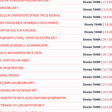
OLAR VURGUNU KAZANDIRDI MI?...
Elveda TANIK
[
17.8.2
ARATIKLAR?...
Elveda TANIK
[
11.8.2
ELÇUK ÜNİVERSİTESİ’NDE TACİZ İDDİASI…
Elveda TANIK
[
10.8.2
ER PAPAZI BEN VERMEM CASUS PAPAZI…
Elveda TANIK
[
3.8.2
HP’DE KOLTUK KAVGASI…
Elveda TANIK
[
2.8.2
KŞENER! UTANÇ VERİCİ ELEŞTİRİLER?...
Elveda TANIK
[
24.7.2
SKERLİK BEDELLİ OLMAMALIDIR…
Elveda TANIK
[
20.7.2
ALK; MUHARREM İNCE DEDİ…
Elveda TANIK
[
19.7.2
U FERYATLAR KİME?...
Elveda TANIK
[
13.7.2
NE AKŞENER MİŞ…
Elveda TANIK
[
11.7.2
TOPAL ÖRDEK
Elveda TANIK
[
29.6.2
EÇİMİN GALİBİ KİM DİR?...
Elveda TANIK
[
27.6.2
SANDIKLAR GÜVENDE Mİ?…
Elveda TANIK
[
22.6.2
ANIŞTAY’IN İNCE AÇIKLAMASINA ŞAŞIRMAYIN…
Elveda TANIK
[
14.6.2
TTİFAKIN OYLARI ARTIYOR MU?...
Elveda TANIK
[
12.6.2