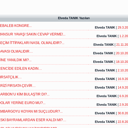
Elveda TANIK Yazıları
EBALEB KONGRE...
Elveda TANIK
[
29.3.2
ANSUR YAVAŞ! SAKIN CEVAP VERME!...
Elveda TANIK
[
1.2.2
EÇİM İTTİFAKLARI NASIL OLMALIDIR?...
Elveda TANIK
[
21.11.2
AVASI OLMALIDIR…
Elveda TANIK
[
20.10.2
İNE YANILDIK MI?...
Elveda TANIK
[
18.10.2
ENCİDE EDİLEN KADIN…
Elveda TANIK
[
2.10.2
IRSATÇILIK…
Elveda TANIK
[
16.9.2
RİZİ FIRSATA ÇEVİR…
Elveda TANIK
[
14.9.2
ARBON’U KİM BULAŞTIR DI?...
Elveda TANIK
[
6.9.2
OLAR YERİNE EURO MU?...
Elveda TANIK
[
2.9.2
MBARGOYU KOYAN MI SUÇLUDUR?...
Elveda TANIK
[
30.8.2
SKİ BAYRAMLARDAN ESER KALDI MI?…
Elveda TANIK
[
22.8.2