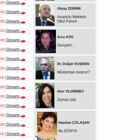
Devamı
018
]
Oktay ZERRİN
Devamı
018
]
Anadolu Mektebi
Devamı
Okul Paneli
018
]
Devamı
018
]
Arzu KÖK
Devamı
018
]
Gençler!...
Devamı
018
]
Devamı
018
]
Dr. Doğan KUŞMAN
Devamı
018
]
Müslüman mısınız?
Devamı
018
]
Devamı
018
]
Alev YILDIRIMCI
Devamı
018
]
Zaman yok
Devamı
018
]
Devamı
018
]
Handan ÇÖLAŞAN
Devamı
018
]
Bu DÜNYA
Devamı
018
]