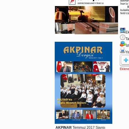
davran
İran’a
Bu mil
kulakl
fetö’c
Ek
Ta
İ
Ya
Eklene
AKPINAR
Temmuz 2017 Sayısı