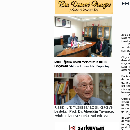
EH
2018 g
Karamo
Cumhur
Bu siy
adayla
sarf e
Cumhur
Akşene
diyere
Milli Eğitim Vakfı Yönetim Kurulu
seçmen
Başkanı
Mehmet Temel ile Röportaj
kaldır
olmuşl
Önceki
Bu kon
devam 
garip b
Bu yar
istedi
hitaml
Cumhur
Cumhur
oyunu 
bu mün
Klasik Türk müziği sanatçısı, icracı ve
münafı
bestekar,
Prof. Dr. Alaeddin Yavaşca,
garip 
İmza t
vefatının birinci yılında yad ediliyor.
devam 
gereki
tutmuş
puslu 