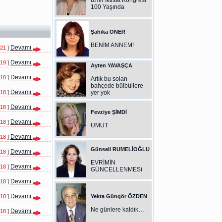
İzmir İktisat Kongresi
100 Yaşında
Şahika ÖNER
BENİM ANNEM!
Devamı
021
]
Devamı
019
]
Ayten YAVAŞÇA
Devamı
018
]
Artık bu solan
bahçede bülbüllere
Devamı
018
]
yer yok
Devamı
018
]
Fevziye ŞİMDİ
Devamı
018
]
UMUT
Devamı
018
]
Günseli RUMELİOĞLU
Devamı
018
]
EVRİMİN
Devamı
018
]
GÜNCELLENMESi
Devamı
018
]
Devamı
018
]
Yekta Güngör ÖZDEN
Ne günlere kaldık…
Devamı
018
]