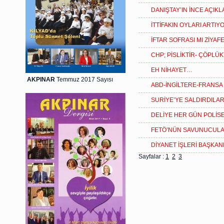
DANIŞTAY’IN İNCE AÇIK
İTTİFAKIN OYLARI ARTIYO
İFTAR SOFRASI MI ZİYAFE
CHP; PİSLİKTİR- ÇÖPL
EH NİHAYET…
AKPINAR
Temmuz 2017 Sayısı
ABD-İNGİLTERE-FRANSA
SURİYE’YE SALDIRDILA
DELİYE HER GÜN POLİS
FETÖ’NÜN SAVUNUCUL
DİYANET İŞLERİ BAŞK
Sayfalar :
1
2
3