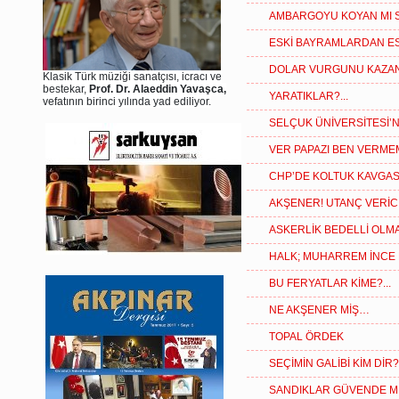
AMBARGOYU KOYAN MI S
ESKİ BAYRAMLARDAN ES
DOLAR VURGUNU KAZANDI
Klasik Türk müziği sanatçısı, icracı ve
bestekar,
Prof. Dr. Alaeddin Yavaşca,
YARATIKLAR?...
vefatının birinci yılında yad ediliyor.
SELÇUK ÜNİVERSİTESİ’N
VER PAPAZI BEN VERME
CHP’DE KOLTUK KAVGA
AKŞENER! UTANÇ VERİCİ 
ASKERLİK BEDELLİ OLM
HALK; MUHARREM İNCE
BU FERYATLAR KİME?...
NE AKŞENER MİŞ…
TOPAL ÖRDEK
SEÇİMİN GALİBİ KİM DİR?.
SANDIKLAR GÜVENDE M