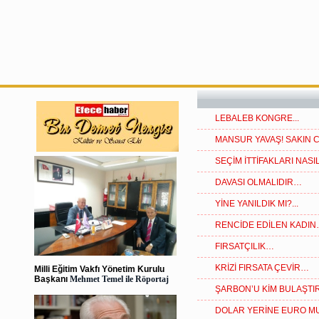
LEBALEB KONGRE...
MANSUR YAVAŞ! SAKIN C
SEÇİM İTTİFAKLARI NASIL
DAVASI OLMALIDIR…
YİNE YANILDIK MI?...
RENCİDE EDİLEN KADI
FIRSATÇILIK…
KRİZİ FIRSATA ÇEVİR…
Milli Eğitim Vakfı Yönetim Kurulu
Başkanı
Mehmet Temel ile Röportaj
ŞARBON’U KİM BULAŞTIR 
DOLAR YERİNE EURO MU?