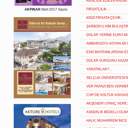
RENCİDE EDİLEN KADI
FIRSATÇILIK…
AKPINAR
Mart 2017 Sayısı
KRİZİ FIRSATA ÇEVİR…
ŞARBON’U KİM BULAŞTIR 
DOLAR YERİNE EURO MU?
AMBARGOYU KOYAN MI S
ESKİ BAYRAMLARDAN ES
DOLAR VURGUNU KAZANDI
YARATIKLAR?...
SELÇUK ÜNİVERSİTESİ’N
VER PAPAZI BEN VERME
CHP’DE KOLTUK KAVGA
AKŞENER! UTANÇ VERİCİ 
ASKERLİK BEDELLİ OLM
HALK; MUHARREM İNCE