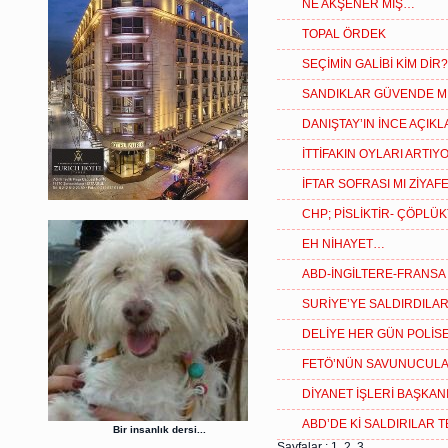
NE AKŞENER MİŞ…
TOPAL ÖRDEK
SEÇİMİN GALİBİ KİM DİR?.
SANDIKLAR GÜVENDE M
DANIŞTAY’IN İNCE AÇIK
İTTİFAKIN OYLARI ARTIYO
İFTAR SOFRASI MI ZİYAFE
CHP; PİSLİKTİR- ÇÖPL
EH NİHAYET…
ABD-İNGİLTERE-FRANSA
SURİYE’YE SALDIRDILA
DELİYE HER GÜN POLİS
FETÖ’NÜN SAVUNUCUL
DİYANET İŞLERİ BAŞK
ABD’DE Kİ SALDIRILAR 
Bir insanlık dersi...
Sayfalar :
1
2
3