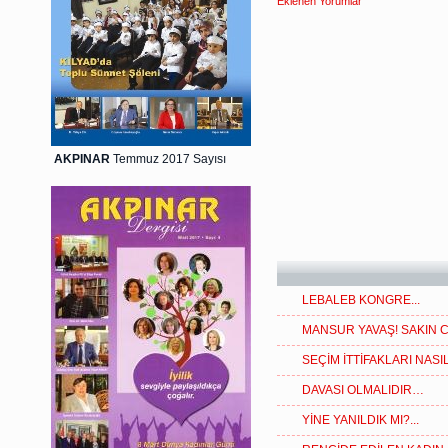
Eklenen Yorumlar
AKPINAR
Temmuz 2017 Sayısı
LEBALEB KONGRE...
MANSUR YAVAŞ! SAKIN C
SEÇİM İTTİFAKLARI NASIL
DAVASI OLMALIDIR…
YİNE YANILDIK MI?...