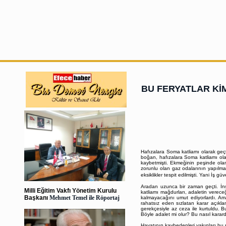
BU FERYATLAR KİM
Hafızalara Soma katliamı olarak geç
boğan, hafızalara Soma katliamı ol
kaybetmişti. Ekmeğinin peşinde olan 
zorunlu olan gaz odalarının yapılma
eksiklikler tespit edilmişti. Yani İş
Aradan uzunca bir zaman geçti. İns
Milli Eğitim Vakfı Yönetim Kurulu
katliamı mağdurları, adaletin verece
Başkanı
Mehmet Temel ile Röportaj
kalmayacağını umut ediyorlardı. Am
rahatsız eden sızlatan karar açıklan
gerekçesiyle az ceza ile kurtuldu. Bu
Böyle adalet mi olur? Bu nasıl kara
Hayatının kaybedenleri yakınları bu n