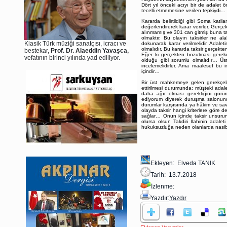
Dört yıl önceki acıyı bir de adalet ö
tecelli etmemesine verilen tepkiydi… 
Kararda belirtildiği gibi Soma katl
değerlendirerek karar verirler. Gerçek
alınmamış ve 301 can gitmiş buna ta
olmaktır. Bu olayın taksirler ne a
Klasik Türk müziği sanatçısı, icracı ve
dokunarak karar verilmelidir. Adaleti
olmalıdır. Bu kararda taksir gerçekte
bestekar,
Prof. Dr. Alaeddin Yavaşca,
Eğer ki gerçekten bozulması gerek
vefatının birinci yılında yad ediliyor.
olduğu gibi sorumlu olmalıdır… Üs
incelemelidirler. Ama maalesef bu i
içindir…
Bir üst mahkemeye gelen gerekçeli 
ettirilmesi durumunda; müşteki adal
daha ağır olması gerektiğini görür
ediyorum diyerek duruşma salonunda
durumlar karşısında ya hâkim ve savcı
olayda taksir hangi kriterlere göre d
sağlar… Onun içinde taksir unsurun
olursa olsun Takdiri İlahinin adale
hukuksuzluğa neden olanlarda nasib
Ekleyen: Elveda TANIK
Tarih: 13.7.2018
İzlenme:
Yazdır:
Yazdır