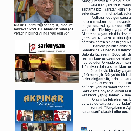
Amaç, üretimin içini doldururken
Zeki isen yaratırsın. Yarata
saptama bizi ‘’Yaratan kişinin ze
zeka düzeyinin muhakkak yükse
Velhasıl değişen çağa ayak 
öğrenim sistemi benimseyerek; t
Klasik Türk müziği sanatçısı, icracı ve
oluşumuna yol açmak gerekliliği
bestekar,
Prof. Dr. Alaeddin Yavaşca,
yaratıcılık ‘’Biz böyle yaparız’’
vefatının birinci yılında yad ediliyor.
Ailede başlayan, okulda devam
gerekiyor. Ne yazık ki Türk Eğ
öğrenim gören bir kısım çocuk 
Banksy politik aktivist, vanda
Sanatını halka bedava sunuyor.
Balonlu Kız eserini 2006 yılın
resmini kanvas üzerinde tekrarla
hediye eder. O kişide eseri satı
1,4 milyon dolara satıldıktan 
daha önce böyle bir olay yaşanm
görülmemiştir. Dünya’da bir ilk 
bizler olağanüstü, tarihi bir san
Banksy eserini üretti .Tablon
önünde yeni bir sanat eserine 
Sokaklarda boyadığı duvar resi
kez kendi yaptığı tabloyu kısm
Olayın bir felsefesi var. İç 
dürtüsü de yaratıcı bir dürtüdü
Yeni adı ‘’Parçalanmış Aşk’’ o
sanat eseri” olarak tarihe geçti