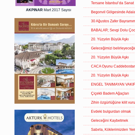
Tersane İstanbul’da Sanat 
AKPINAR
Mart 2017 Sayısı
Begonvil Gölgesinde Adal
30 Ağustos Zafer Bayramım
BABALAR; Sevgi Dolu Çocuk
20. Yüzyılın Büyük Aşkı
Geleceğimizi belirleyec
20. Yüzyılın Büyük Aşkı
CACA Oyunu Caddebostan 
20. Yüzyılın Büyük Aşkı
ENGEL TANIMAYAN VAKIF
Çiçekli Badem Ağaçları
Zihin özgürlüğüne kilit vur
Evdeki bulgurdan olmak
Geleceğini Kaybetmek
Sabırla, Köklerimizden Y