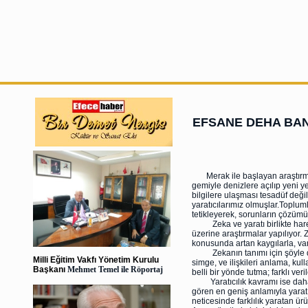
EFSANE DEHA BA
Merak ile başlayan araştırmala
gemiyle denizlere açılıp yeni y
bilgilere ulaşması tesadüf değil
yaratıcılarımız olmuşlar.Topluml
tetikleyerek, sorunların çözüm
Zeka ve yaratı birlikte hareket
üzerine araştırmalar yapılıyor
konusunda artan kaygılarla, var
Zekanın tanımı için şöyle den
Milli Eğitim Vakfı Yönetim Kurulu
simge, ve ilişkileri anlama, ku
Başkanı
Mehmet Temel ile Röportaj
belli bir yönde tutma; farklı ver
Yaratıcılık kavramı ise daha 
gören en geniş anlamıyla yaratıcı
neticesinde farklılık yaratan ür