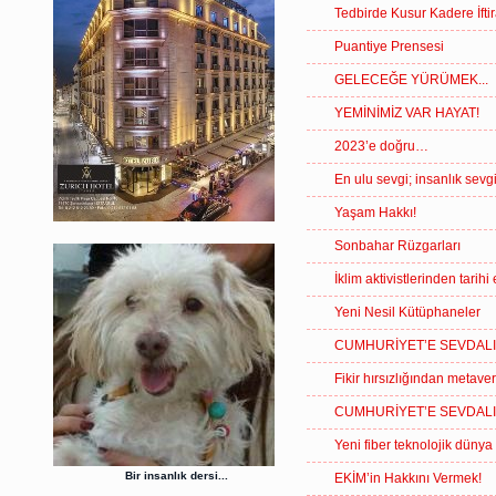
Tedbirde Kusur Kadere İftir
Puantiye Prensesi
GELECEĞE YÜRÜMEK...
YEMİNİMİZ VAR HAYAT!
2023’e doğru…
En ulu sevgi; insanlık sevgi
Yaşam Hakkı!
Sonbahar Rüzgarları
İklim aktivistlerinden tarihi
Yeni Nesil Kütüphaneler
CUMHURİYET’E SEVDALI
Fikir hırsızlığından metav
CUMHURİYET’E SEVDALI
Yeni fiber teknolojik dünya
Bir insanlık dersi...
EKİM’in Hakkını Vermek!