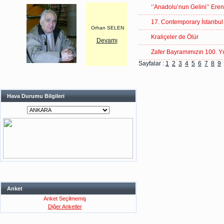
‘’Anadolu’nun Gelini’’ Ere
17. Contemporary İstanbul
Orhan SELEN
Kraliçeler de Ölür
Devamı
Zafer Bayramımızın 100. Yıl
Sayfalar :
1
2
3
4
5
6
7
8
9
Hava Durumu Bilgileri
Anket
Anket Seçilmemiş
Diğer Anketler