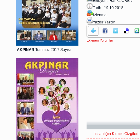
Ekleyen: Harika ÖREN
Tarih: 19.10.2018
İzlenme:
Yazdır:
Yazdır
Eklenen Yorumlar
AKPINAR
Temmuz 2017 Sayısı
İnsanlığın Kırmızı Çizgileri