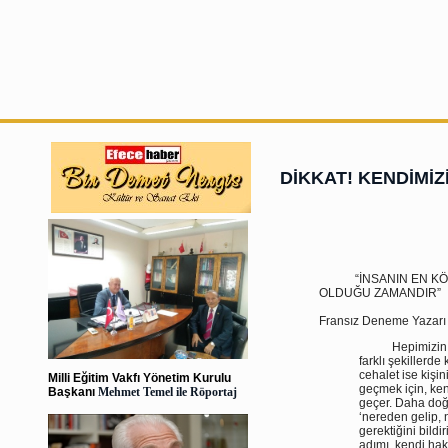
DİKKAT! KENDİMİZ
“İNSANIN EN KÖTÜ
OLDUĞU ZAMANDIR”
Mon
Fransız Deneme Yazarı
Hepimizin 
farklı şekillerde
cehalet ise kişi
Milli Eğitim Vakfı Yönetim Kurulu
geçmek için, ken
Başkanı
Mehmet Temel ile Röportaj
geçer. Daha doğ
‘nereden gelip,
gerektiğini bildi
adımı, kendi hak