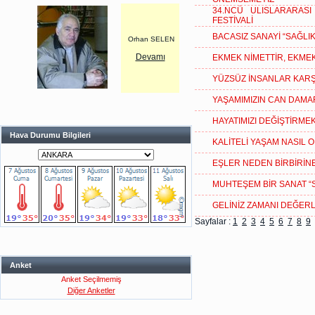
34.NCÜ ULISLARARAS
FESTİVALİ
BACASIZ SANAYİ “SAĞLIK
Orhan SELEN
Devamı
EKMEK NİMETTİR, EKME
YÜZSÜZ İNSANLAR KARŞ
YAŞAMIMIZIN CAN DAMAR
HAYATIMIZI DEĞİŞTİRMEK
Hava Durumu Bilgileri
KALİTELİ YAŞAM NASIL 
EŞLER NEDEN BİRBİRİN
MUHTEŞEM BİR SANAT “
GELİNİZ ZAMANI DEĞERL
Sayfalar :
1
2
3
4
5
6
7
8
9
Anket
Anket Seçilmemiş
Diğer Anketler