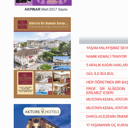
AKPINAR
Mart 2017 Sayısı
YAŞAM ANLAYIŞIMIZ SEV
NAMIK KEMAL’İ TANIYO
5 ARALIK KADIN HAKLAR
GÜL İLE BÜLBÜL
HER ÖĞRETMEN BİR BAŞ
PROF. DR ALÂEDDİN 
ERİLMEZ" ESERİ
MUSTAFA KEMAL ATATÜR
MUSTAFA KEMAL ATATÜR
DARÜLACEZENİN ÖNEMİN
Yİ YAŞAMANIN ÜÇ KURAL