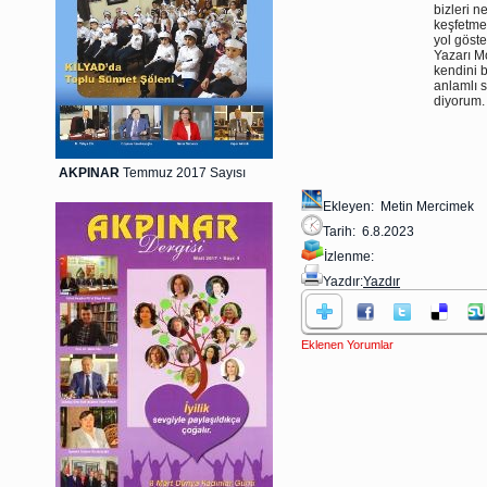
bizleri n
keşfetme
yol göst
Yazarı M
kendini 
anlamlı s
diyorum.
AKPINAR
Temmuz 2017 Sayısı
Ekleyen: Metin Mercimek
Tarih: 6.8.2023
İzlenme:
Yazdır:
Yazdır
Eklenen Yorumlar