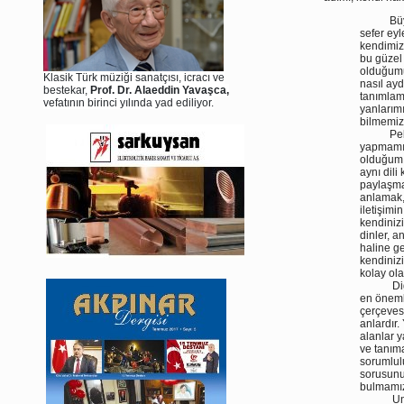
Büyük D
sefer eyl
kendimizi
bu güzel
olduğumu
Klasik Türk müziği sanatçısı, icracı ve
nasıl ayd
bestekar,
Prof. Dr. Alaeddin Yavaşca,
tanımlam
vefatının birinci yılında yad ediliyor.
yanlarımı
bilmemiz
Peki ken
yapmamız
olduğum b
aynı dil
paylaşmak
anlamak,
iletişimi
kendinizi
dinler, 
haline ge
kendiniz
kolay ola
Diğer t
en önemli
çerçeves
anlardır
alanlar y
ve tanım
sorumlul
sorusunu
bulmamız 
Unutmay