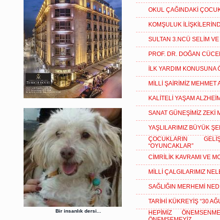
OKUL ÇAĞINDAKİ ÇOCUK
KOMŞULUK İLİŞKİLERİN
SULTAN 3.NCÜ SELİM VE
PROF. DR. DOĞAN CÜC
İLK YARDIM KONUSUNA 
MİLLİ ŞAİRİMİZ MEHMET 
KALİTELİ YAŞAM ALZHEİ
SANAT GÜNEŞİMİZ ZEKİ 
YAŞLILARIMIZ BÜYÜK Ş
ÇOCUKLARIN GELİ
“OYUNCAKLAR”
CİMRİLİK KAVRAMI VE MO
MİLLİ ÇALGILARIMIZ NE
SAĞLIĞIN MERHEMİ NED
TARİHİ KÜKREYİŞ “30 AĞ
Bir insanlık dersi...
HEPİMİZ ÖNEMSENM
ÖNEMSEMEYİZ