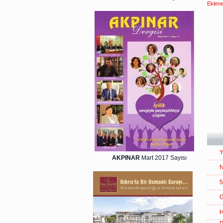
Eklene
Y
AKPINAR
Mart 2017 Sayısı
N
5
G
H