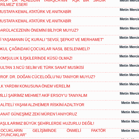
PROF. DR ALÂEDDİN YAVAŞCA'NIN "AŞK BİR SIRDIR
Metin Merc
RİLMEZ" ESERİ
Metin Merc
USTAFA KEMAL ATATÜRK VE ANITKABİR
Metin Merc
USTAFA KEMAL ATATÜRK VE ANITKABİR
Metin Merc
ARÜLACEZENİN ÖNEMİNİ BİLİYOR MUYUZ?
Metin Merc
İ YAŞAMANIN ÜÇ KURALI “SEVGİ, ŞEFKAT VE MERHAMET”
Metin Merc
KUL ÇAĞINDAKİ ÇOCUKLAR NASIL BESLENMELİ?
Metin Merc
OMŞULUK İLİŞKİLERİNDE KÜSÜ OLMAZ!
Metin Merc
ULTAN 3.NCÜ SELİM VE TÜRK SANAT MUSİKİSİ
Metin Merc
ROF. DR. DOĞAN CÜCELOĞLU’NU TANIYOR MUYUZ?
Metin Merc
LK YARDIM KONUSUNA ÖNEM VERELİM
Metin Merc
İLLİ ŞAİRİMİZ MEHMET AKİF ERSOY’U TANIYALIM
Metin Mer
ALİTELİ YAŞAM ALZHEİMER RİSKİNİ AZALTIYOR
Metin Mer
ANAT GÜNEŞİMİZ ZEKİ MÜREN’İ ANIYORUZ
Metin Mer
AŞLILARIMIZ BÜYÜK ŞEHİRLERDE HUZURLU DEĞİL!
ÇOCUKLARIN GELİŞİMİNDE ÖNMELİ FAKTÖR
Metin Mer
“OYUNCAKLAR”