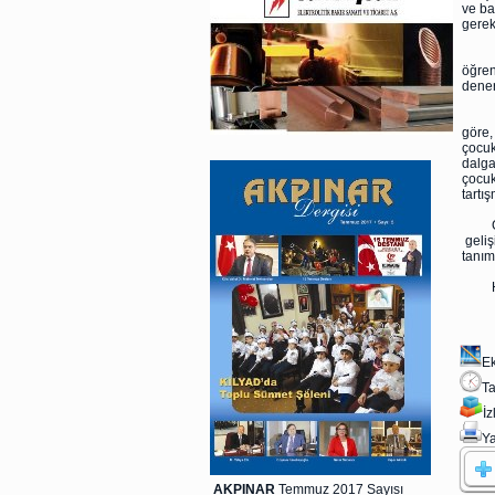
ve ba
gerek
Çocuk
öğren
denerl
Çocuk
göre,
çocuk
dalga
çocuk
tartış
Görül
geliş
tanım
Hoşç
Ek
Ta
İ
Ya
AKPINAR
Temmuz 2017 Sayısı