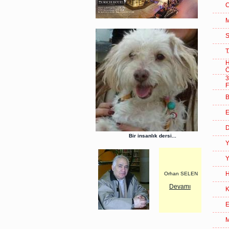
C
M
S
T
F
B
E
D
Bir insanlık dersi...
Y
Y
H
Orhan SELEN
Devamı
K
E
M