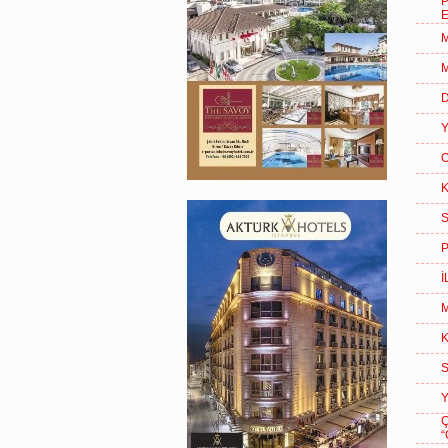
E
M
M
D
Y
O
K
S
P
İ
M
K
S
Y