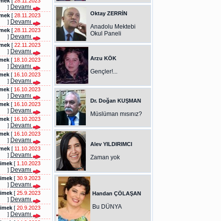
imek
[
28.11.2023
Devamı
]
Oktay ZERRİN
imek
[
28.11.2023
Devamı
]
Anadolu Mektebi
imek
[
28.11.2023
Okul Paneli
Devamı
]
imek
[
22.11.2023
Devamı
]
Arzu KÖK
imek
[
18.10.2023
Devamı
]
Gençler!...
imek
[
16.10.2023
Devamı
]
imek
[
16.10.2023
Devamı
]
Dr. Doğan KUŞMAN
imek
[
16.10.2023
Devamı
]
Müslüman mısınız?
imek
[
16.10.2023
Devamı
]
imek
[
16.10.2023
Devamı
]
Alev YILDIRIMCI
imek
[
11.10.2023
Devamı
]
Zaman yok
cimek
[
1.10.2023
Devamı
]
cimek
[
30.9.2023
Devamı
]
cimek
[
25.9.2023
Handan ÇÖLAŞAN
Devamı
]
Bu DÜNYA
cimek
[
20.9.2023
Devamı
]