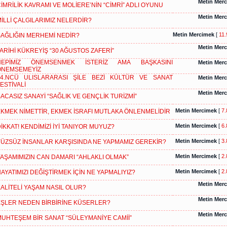
Metin Mer
İMRİLİK KAVRAMI VE MOLİERE’NİN “CİMRİ” ADLI OYUNU
Metin Mer
İLLİ ÇALGILARIMIZ NELERDİR?
Metin Mercimek
[
11.
AĞLIĞIN MERHEMİ NEDİR?
Metin Mer
ARİHİ KÜKREYİŞ “30 AĞUSTOS ZAFERİ”
HEPİMİZ ÖNEMSENMEK İSTERİZ AMA BAŞKASINI
Metin Mer
ÖNEMSEMEYİZ
34.NCÜ ULISLARARASI ŞİLE BEZİ KÜLTÜR VE SANAT
Metin Mer
ESTİVALİ
Metin Mer
ACASIZ SANAYİ “SAĞLIK VE GENÇLİK TURİZMİ”
Metin Mercimek
[
7.
KMEK NİMETTİR, EKMEK İSRAFI MUTLAKA ÖNLENMELİDİR
Metin Mercimek
[
6.
İKKAT! KENDİMİZİ İYİ TANIYOR MUYUZ?
Metin Mercimek
[
3.
ÜZSÜZ İNSANLAR KARŞISINDA NE YAPMAMIZ GEREKİR?
Metin Mercimek
[
2.
AŞAMIMIZIN CAN DAMARI “AHLAKLI OLMAK”
Metin Mercimek
[
2.
AYATIMIZI DEĞİŞTİRMEK İÇİN NE YAPMALIYIZ?
Metin Mer
ALİTELİ YAŞAM NASIL OLUR?
Metin Mer
ŞLER NEDEN BİRBİRİNE KÜSERLER?
Metin Mer
UHTEŞEM BİR SANAT “SÜLEYMANİYE CAMİİ”