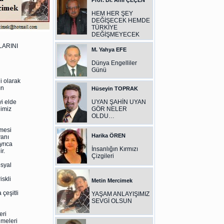
Prof. Dr. Anıl ÇEÇEN
HEM HER ŞEY
DEĞİŞECEK HEMDE
TÜRKİYE
DEĞİŞMEYECEK
ARINI
M. Yahya EFE
Dünya Engelliler
Günü
i olarak
ın
Hüseyin TOPRAK
i elde
UYAN ŞAHİN UYAN
ğimiz
GÖR NELER
OLDU…
mesi
Harika ÖREN
yanı
yrıca
İnsanlığın Kırmızı
r.
Çizgileri
syal
skli
Metin Mercimek
çeşitli
YAŞAM ANLAYIŞIMIZ
SEVGİ OLSUN
eri
lmeleri