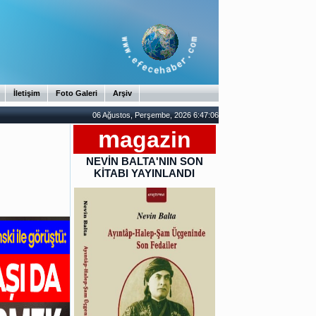
İletişim
Foto Galeri
Arşiv
06 Ağustos, Perşembe, 2026 6:47:07
m
agazin
NEVİN BALTA'NIN SON
KİTABI YAYINLANDI