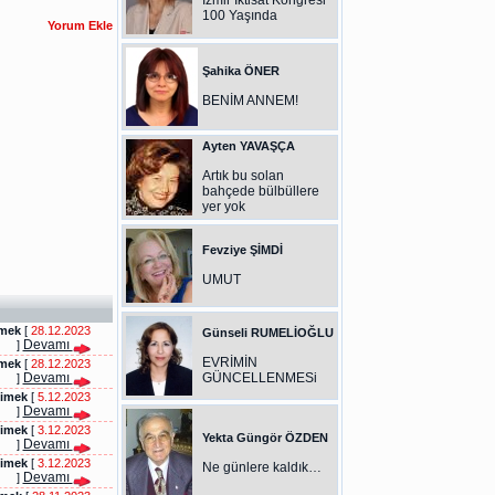
İzmir İktisat Kongresi
100 Yaşında
Şahika ÖNER
BENİM ANNEM!
Ayten YAVAŞÇA
Artık bu solan
bahçede bülbüllere
yer yok
Fevziye ŞİMDİ
UMUT
imek
[
28.12.2023
Günseli RUMELİOĞLU
Devamı
]
EVRİMİN
imek
[
28.12.2023
Devamı
GÜNCELLENMESi
]
cimek
[
5.12.2023
Devamı
]
cimek
[
3.12.2023
Yekta Güngör ÖZDEN
Devamı
]
cimek
[
3.12.2023
Ne günlere kaldık…
Devamı
]