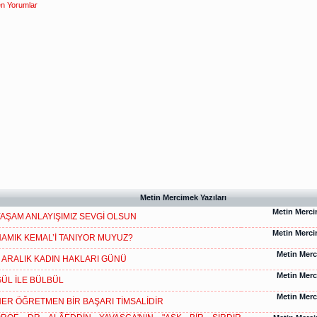
n Yorumlar
Metin Mercimek Yazıları
Metin Merc
AŞAM ANLAYIŞIMIZ SEVGİ OLSUN
Metin Merc
AMIK KEMAL’İ TANIYOR MUYUZ?
Metin Mer
 ARALIK KADIN HAKLARI GÜNÜ
Metin Mer
ÜL İLE BÜLBÜL
Metin Mer
ER ÖĞRETMEN BİR BAŞARI TİMSALİDİR