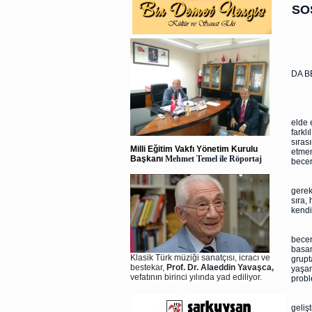
SO
"ÇO
DA B
M
Gerek
elde 
farklı
sıras
Milli Eğitim Vakfı Yönetim Kurulu
etmem
Başkanı
Mehmet Temel ile Röportaj
beceri
Bir ç
gerek
sıra,
kendi
Çocuk
becer
basam
Klasik Türk müziği sanatçısı, icracı ve
grupt
bestekar,
Prof. Dr. Alaeddin Yavaşca,
yaşam
vefatının birinci yılında yad ediliyor.
probl
Ayrıc
geliş