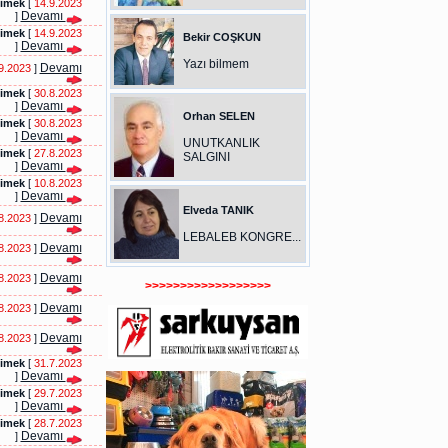
cimek
[
14.9.2023
Devamı
]
cimek
[
14.9.2023
Bekir COŞKUN
Devamı
]
Yazı bilmem
Devamı
9.2023
]
cimek
[
30.8.2023
Devamı
]
Orhan SELEN
cimek
[
30.8.2023
Devamı
]
UNUTKANLIK
cimek
[
27.8.2023
SALGINI
Devamı
]
cimek
[
10.8.2023
Devamı
]
Elveda TANIK
Devamı
8.2023
]
LEBALEB KONGRE...
Devamı
8.2023
]
Devamı
8.2023
]
>>>>>>>>>>>>>>>>>>
Devamı
8.2023
]
Devamı
8.2023
]
cimek
[
31.7.2023
Devamı
]
cimek
[
29.7.2023
Devamı
]
cimek
[
28.7.2023
Devamı
]