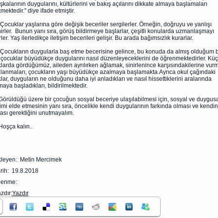
şkalarının duygularını, kültürlerini ve bakış açılarını dikkate almaya başlamaları
mektedir." diye ifade etmiştir.
lar yaşlarına göre değişik beceriler sergilerler. Örneğin, doğruyu ve yanlışı
irler. Bunun yanı sıra, görüş bildirmeye başlarlar, çeşitli konularda uzmanlaşmayı
er. Yaş ilerledikçe iletişim becerileri gelişir. Bu arada bağımsızlık kurarlar.
ların duygularla baş etme becerisine gelince, bu konuda da almış olduğum bi
 çocuklar büyüdükçe duygularını nasıl düzenleyeceklerini de öğrenmektedirler. Kü
larda gördüğümüz, aileden ayrılırken ağlamak, sinirlenince karşısındakilerine vurm
lanmaları, çocukların yaşı büyüdükçe azalmaya başlamakta.Ayrıca okul çağındaki
lar, duyguların ne olduğunu daha iyi anladıkları ve nasıl hissettiklerini aralarında
maya başladıkları, bildirilmektedir.
düğü üzere bir çocuğun sosyal beceriye ulaşılabilmesi için, sosyal ve duygusa
imi elde etmesinin yanı sıra, öncelikle kendi duygularının farkında olması ve kendin
ası gerektiğini unutmayalım.
a kalın..
leyen: Metin Mercimek
rih: 19.8.2018
zlenme:
zdır:
Yazdır