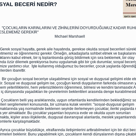
SYAL BECERİ NEDİR?
CUKLARIN KARINLARINI VE ZİHİNLERİNİ DOYURDUĞUMUZ KADAR RUHL
ESLEMEMİZ GEREKİR"
ıchael Marshaell
 sosyal hayatta, gerek aile hayatında, gerekse okulda sosyal becerileri sürekl
etmemiz ve öğrenmemiz gerekir. Örneğin, arkadaşlarla sohbet etmek ve başkaların
lıklarını kabul etmek, bir iş toplantısında görüş bildirmek için sıra beklemek, bir olay
ında özür dilemek gerekiyorsa bunu uygulamak gibi bir çok durumlar, sosyal beceriy
ize yardımcı olur. İşte kullanmış olduğumuz bu beceriler, çocuk yaşlarda öğrendi
lerden ibarettir.
ocuğun sosyal beceriye ulaşabilmesi için sosyal ve duygusal gelişimi elde et
ir. Sosyal ve duygusal gelişim ise, çocuğun kendi duygularının farkında olmasının 
 hem yeterliliklerini, hem yetersizliklerini öğrenmesi, bilmesi ve kendini tanımasıdır.A
 iç dünyasında yaşadıkları ile çevrelerinin beklentileri arasında denge kurabilmesidi
ların belli yaş aralıklarında, uygun ortamlarda kendilerinden beklediğimiz so
ileri sergilemeleri konusunda, bir uzmana kulak verelim: "sosyal-duygusal gelişim
aklarında yaş normalinde beklenen seyirde ilerlemeyen çocuklar, ileriki yaşlarda ri
a yer almaktadır. Bu çocuklar yaşamları boyunca evde ve okulda uyum sorunları
akta, kişiler arası ilişkilerde, duygusal davranışsal alanlarda, meslek yaşamlarında 
emlerle karşılaşmaktadır.
a çocuklar büyüdükçe, etraflarında iletişimlerini arttırabilmeleri için bir dizi bec
tirmeleri beklenir. Bunu yapabilmek için, çocukların kendi dünyalarının dışına çıkabi