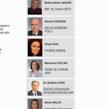
Belma Demir AKDAĞ
BİR YIL DAHA GİTTİ
Ahmet GÖKSAN
lgilere
GELECEĞİMİZİN
çük
YOLU
ak gibi
Sevgi Ünal
l
YAZMIŞ KIŞMIŞ
i
Münevver ÖZCAN
TANIK OL KARAR
VER
Dr. İbrahim ATEŞ
ÂŞÛRÂ GÜNÜNÜN
DÜŞÜNDÜRDÜKLERİ
Nevin BALTA