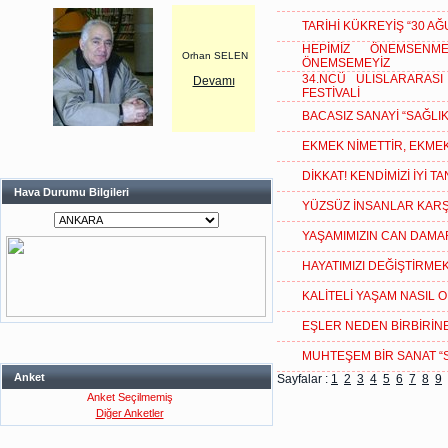
TARİHİ KÜKREYİŞ “30 AĞ
HEPİMİZ ÖNEMSENM
Orhan SELEN
ÖNEMSEMEYİZ
34.NCÜ ULISLARARAS
Devamı
FESTİVALİ
BACASIZ SANAYİ “SAĞLIK
EKMEK NİMETTİR, EKME
DİKKAT! KENDİMİZİ İYİ 
Hava Durumu Bilgileri
YÜZSÜZ İNSANLAR KARŞ
YAŞAMIMIZIN CAN DAMAR
HAYATIMIZI DEĞİŞTİRMEK
KALİTELİ YAŞAM NASIL 
EŞLER NEDEN BİRBİRİN
MUHTEŞEM BİR SANAT “
Anket
Sayfalar :
1
2
3
4
5
6
7
8
9
Anket Seçilmemiş
Diğer Anketler