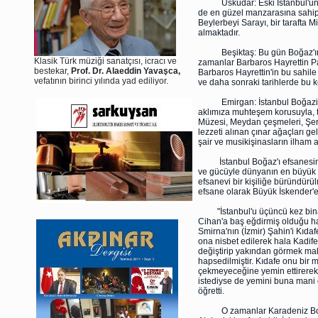
Üsküdar: Eski İstanbul'un en 
de en güzel manzarasına sahipti
Beylerbeyi Sarayı, bir tarafta M
almaktadır.
Beşiktaş: Bu gün Boğaz'ın en 
Klasik Türk müziği sanatçısı, icracı ve
zamanlar Barbaros Hayrettin Paş
bestekar,
Prof. Dr. Alaeddin Yavaşca,
Barbaros Hayrettin'in bu sahile
vefatının birinci yılında yad ediliyor.
ve daha sonraki tarihlerde bu k
Emirgan: İstanbul Boğaziçi 
aklımıza muhteşem korusuyla, t
Müzesi, Meydan çeşmeleri, Şerif
lezzeti alınan çınar ağaçları ge
şair ve musikişinasların ilham al
İstanbul Boğaz'ı efsanesine g
ve gücüyle dünyanın en büyük 
efsanevi bir kişiliğe büründürül
efsane olarak Büyük İskender'e
"İstanbul'u üçüncü kez bina v
Cihan'a baş eğdirmiş olduğu h
Smirna'nın (İzmir) Şahin'i Kıda
ona nisbet edilerek hala Kadife 
değiştirip yakından görmek mak
hapsedilmiştir. Kıdafe onu bir 
çekmeyeceğine yemin ettirerek 
istediyse de yemini buna mani o
öğretti.
O zamanlar Karadeniz Boğaz'ı