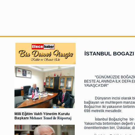
İSTANBUL BOGAZI
"GÜNÜMÜZDE BOĞAZİÇİ'Nİ
BESTE ALANINDA İLK DEFA E
YAVAŞCA'DIR"
Dünyanın incisi olarak bilin
bağlayan ve muhteşem manzaray
Boğazı'nın iki yakasının birbiri
698 metrelik mesafedir.
Milli Eğitim Vakfı Yönetim Kurulu
Başkanı
Mehmet Temel ile Röportaj
İstanbul Boğaziçi'ne bir göz
Yakası'nda birbirinden değerli
önemlilerinden biri, Üsküdar, di