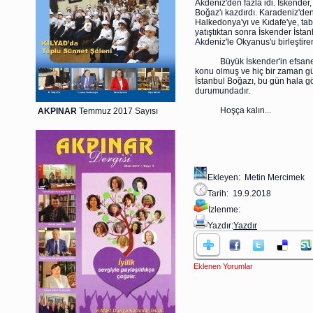
Akdeniz'den fazla idi. İskender
Boğaz'ı kazdırdı. Karadeniz'd
Halkedonya'yı ve Kıdafe'ye, tab
yatıştıktan sonra İskender İsta
Akdeniz'le Okyanus'u birleştiren
Büyük İskender'in efsanesine
konu olmuş ve hiç bir zaman gü
İstanbul Boğazı, bu gün hala g
durumundadır.
Hoşça kalın...
AKPINAR
Temmuz 2017 Sayısı
Ekleyen: Metin Mercimek
Tarih: 19.9.2018
İzlenme:
Yazdır:
Yazdır
Eklenen Yorumlar