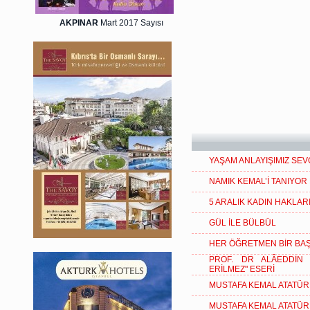
AKPINAR
Mart 2017 Sayısı
YAŞAM ANLAYIŞIMIZ SEV
NAMIK KEMAL’İ TANIYO
5 ARALIK KADIN HAKLAR
GÜL İLE BÜLBÜL
HER ÖĞRETMEN BİR BAŞ
PROF. DR ALÂEDDİN 
ERİLMEZ" ESERİ
MUSTAFA KEMAL ATATÜR
MUSTAFA KEMAL ATATÜR