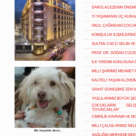
DARÜLACEZENİN ÖNEMİN
Yİ YAŞAMANIN ÜÇ KURAL
OKUL ÇAĞINDAKİ ÇOCUK
KOMŞULUK İLİŞKİLERİN
SULTAN 3.NCÜ SELİM VE
PROF. DR. DOĞAN CÜC
İLK YARDIM KONUSUNA 
MİLLİ ŞAİRİMİZ MEHMET 
KALİTELİ YAŞAM ALZHEİ
SANAT GÜNEŞİMİZ ZEKİ 
YAŞLILARIMIZ BÜYÜK Ş
ÇOCUKLARIN GELİ
“OYUNCAKLAR”
CİMRİLİK KAVRAMI VE MO
MİLLİ ÇALGILARIMIZ NE
Bir insanlık dersi...
SAĞLIĞIN MERHEMİ NED