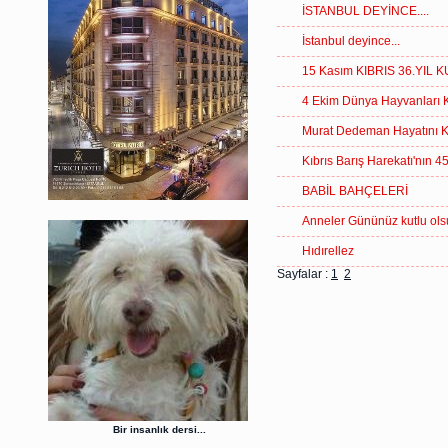
İSTANBUL DEYİNCE....
İstanbul deyince...
15 Kasım KIBRIS 36.YIL
4 Ekim Dünya Hayvanları
Murat Dedeman Hayatını K
Kıbrıs Barış Harekatı'nın 4
BABİL BAHÇELERİ
Anneler Gününüz kutlu ol
Hıdırellez
Sayfalar :
1
2
Bir insanlık dersi...