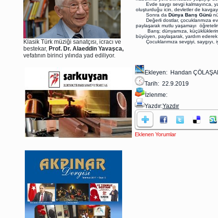
Evde saygı sevgi kalmayınca, yapıl
oluşturduğu icin, devletler de kavga
Sonra da
Dünya Barış Günü
nü
Değerli dostlar, çocuklarımıza evde,
paylaşarak mutlu yaşamayı öğretel
Barış; dünyamıza, küçüklüklerinden
büyüyen, paylaşarak, yardım ederek, b
Klasik Türk müziği sanatçısı, icracı ve
Çocuklarımıza sevgiyi, saygıyı, iyi 
bestekar,
Prof. Dr. Alaeddin Yavaşca,
vefatının birinci yılında yad ediliyor.
Ekleyen: Handan ÇÖLAŞ
Tarih: 22.9.2019
İzlenme:
Yazdır:
Yazdır
Eklenen Yorumlar