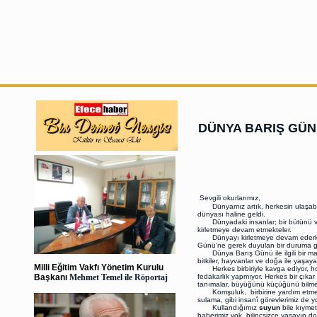
DÜNYA BARIŞ GÜ
Sevgili okurlarımız,
Dünyamız artık, herkesin ulaşabildiğ
dünyası haline geldi.
Dünyadaki insanlar; bir bütünü ve 
kirletmeye devam etmekteler.
Dünyayı kirletmeye devam ederken, k
Günü'ne gerek duyulan bir duruma get
Dünya Barış Günü ile ilgili bir m
bitkiler, hayvanlar ve doğa ile yaşa
Milli Eğitim Vakfı Yönetim Kurulu
Herkes birbiriyle kavga ediyor, hoşg
Başkanı
Mehmet Temel ile Röportaj
fedakarlık yapmıyor. Herkes bir çıkar p
tanımalar, büyüğünü küçüğünü bil
Komşuluk, birbirine yardım etme, ç
sulama, gibi insanî görevlerimiz de y
Kullandığımız
suyun
bile kıyme
haberimiz yok, bilincsizce yaşayıp 