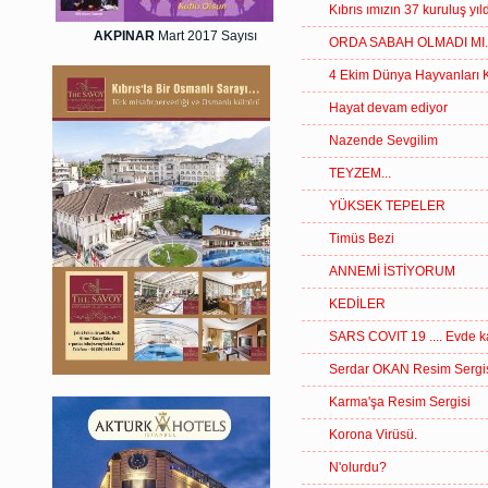
Kıbrıs ımızın 37 kuruluş y
AKPINAR
Mart 2017 Sayısı
ORDA SABAH OLMADI MI..
4 Ekim Dünya Hayvanları
Hayat devam ediyor
Nazende Sevgilim
TEYZEM...
YÜKSEK TEPELER
Timüs Bezi
ANNEMİ İSTİYORUM
KEDİLER
SARS COVIT 19 .... Evde k
Serdar OKAN Resim Sergi
Karma'şa Resim Sergisi
Korona Virüsü.
N'olurdu?