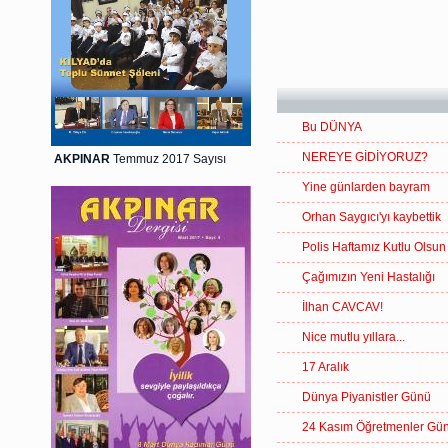
Bu DÜNYA
NEREYE GİDİYORUZ?
AKPINAR
Temmuz 2017 Sayısı
Yine günlarden bayram
Orhan Saygıcı'yı kaybettik
Polis Haftamız Kutlu Olsun
Çağımızın Yeni Hastalığı
İlhan CAVCAV!
Nice mutlu yıllara...
17 Aralık
Dünya Piyanistler Günü
24 Kasım Öğretmenler Gü