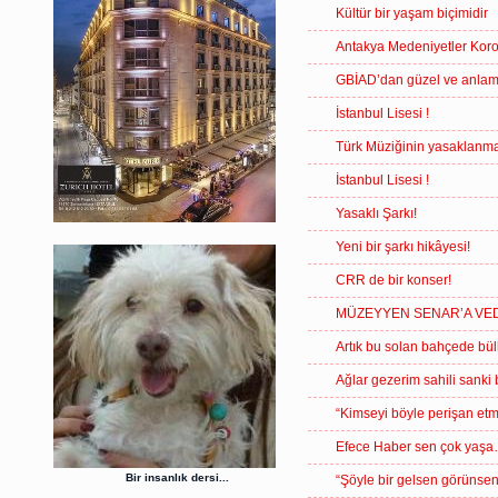
Kültür bir yaşam biçimidir
Antakya Medeniyetler Kor
GBİAD’dan güzel ve anlamlı
İstanbul Lisesi !
Türk Müziğinin yasaklanma
İstanbul Lisesi !
Yasaklı Şarkı!
Yeni bir şarkı hikâyesi!
CRR de bir konser!
MÜZEYYEN SENAR’A V
Artık bu solan bahçede bül
Ağlar gezerim sahili sanki
“Kimseyi böyle perişan etm
Efece Haber sen çok yaş
Bir insanlık dersi...
“Şöyle bir gelsen görünsen