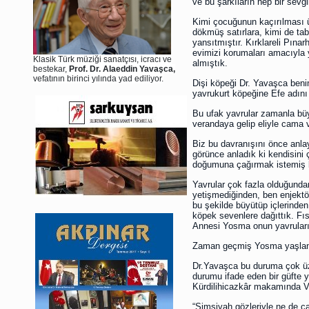
ve bu şarkıların hep bir sevgi
Kimi çocuğunun kaçırılması ü
dökmüş satırlara, kimi de tab
yansıtmıştır. Kırklareli Pınarh
evimizi korumaları amacıyla yı
Klasik Türk müziği sanatçısı, icracı ve
almıştık.
bestekar,
Prof. Dr. Alaeddin Yavaşca,
vefatının birinci yılında yad ediliyor.
Dişi köpeği Dr. Yavaşca be
yavrukurt köpeğine Efe adını
Bu ufak yavrular zamanla b
verandaya gelip eliyle cama 
Biz bu davranışını önce anl
görünce anladık ki kendisini 
doğumuna çağırmak istemiş 
Yavrular çok fazla olduğunda
yetişmediğinden, ben enjektö
bu şekilde büyütüp içlerinden 
köpek sevenlere dağıttık. Fı
Annesi Yosma onun yavruları
Zaman geçmiş Yosma yaşlanmı
Dr.Yavaşca bu duruma çok üz
durumu ifade eden bir güfte 
Kürdilihicazkâr makamında V
“Simsiyah gözleriyle ne de ç