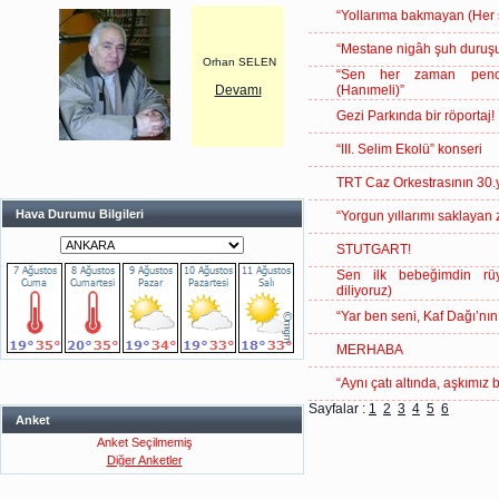
“Yollarıma bakmayan (Her 
“Mestane nigâh şuh duruşu
Orhan SELEN
“Sen her zaman penc
Devamı
(Hanımeli)”
Gezi Parkında bir röportaj!
“III. Selim Ekolü” konseri
TRT Caz Orkestrasının 30.y
Hava Durumu Bilgileri
“Yorgun yıllarımı saklayan
STUTGART!
Sen ilk bebeğimdin rüy
diliyoruz)
“Yar ben seni, Kaf Dağı’nı
MERHABA
“Aynı çatı altında, aşkımız 
Sayfalar :
1
2
3
4
5
6
Anket
Anket Seçilmemiş
Diğer Anketler