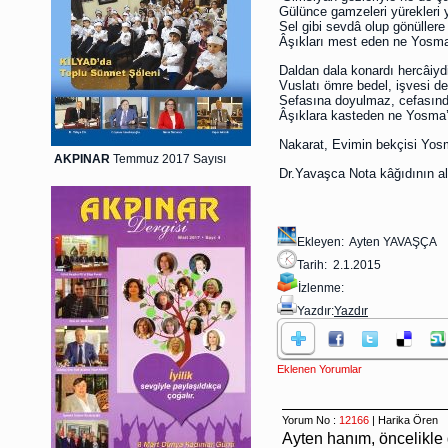
Gülünce gamzeleri yürekleri 
Sel gibi sevdâ olup gönüllere
Âşıkları mest eden ne Yosma
Daldan dala konardı hercâiy
Vuslatı ömre bedel, işvesi 
Sefasına doyulmaz, cefasın
Âşıklara kasteden ne Yosma’
Nakarat, Evimin bekçisi Yo
AKPINAR
Temmuz 2017 Sayısı
Dr.Yavaşca Nota kâğıdının al
Ekleyen: Ayten YAVAŞÇA
Tarih: 2.1.2015
İzlenme:
Yazdır:
Yazdır
Eklenen Yorumlar