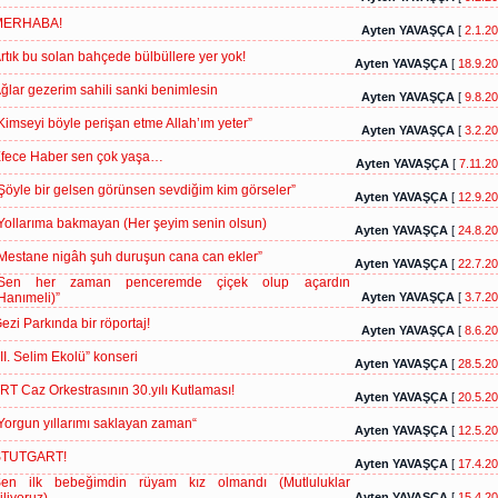
MERHABA!
Ayten YAVAŞÇA
[
2.1.2
rtık bu solan bahçede bülbüllere yer yok!
Ayten YAVAŞÇA
[
18.9.2
ğlar gezerim sahili sanki benimlesin
Ayten YAVAŞÇA
[
9.8.2
Kimseyi böyle perişan etme Allah’ım yeter”
Ayten YAVAŞÇA
[
3.2.2
fece Haber sen çok yaşa…
Ayten YAVAŞÇA
[
7.11.2
Şöyle bir gelsen görünsen sevdiğim kim görseler”
Ayten YAVAŞÇA
[
12.9.2
Yollarıma bakmayan (Her şeyim senin olsun)
Ayten YAVAŞÇA
[
24.8.2
Mestane nigâh şuh duruşun cana can ekler”
Ayten YAVAŞÇA
[
22.7.2
Sen her zaman penceremde çiçek olup açardın
Hanımeli)”
Ayten YAVAŞÇA
[
3.7.2
ezi Parkında bir röportaj!
Ayten YAVAŞÇA
[
8.6.2
III. Selim Ekolü” konseri
Ayten YAVAŞÇA
[
28.5.2
RT Caz Orkestrasının 30.yılı Kutlaması!
Ayten YAVAŞÇA
[
20.5.2
Yorgun yıllarımı saklayan zaman“
Ayten YAVAŞÇA
[
12.5.2
TUTGART!
Ayten YAVAŞÇA
[
17.4.2
en ilk bebeğimdin rüyam kız olmandı (Mutluluklar
Ayten YAVAŞÇA
[
15.4.2