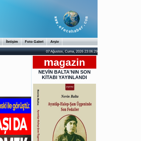
İletişim
Foto Galeri
Arşiv
07 Ağustos, Cuma, 2026 23:06:30
m
agazin
NEVİN BALTA'NIN SON
KİTABI YAYINLANDI