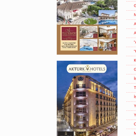
G
N
A
A
“
“
K
G
İ
T
İ
Y
Y
C