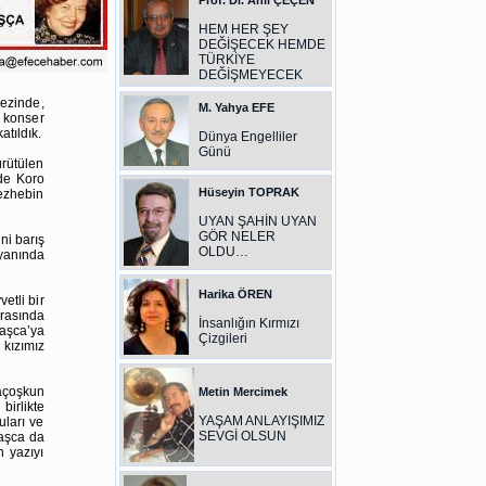
Prof. Dr. Anıl ÇEÇEN
HEM HER ŞEY
DEĞİŞECEK HEMDE
TÜRKİYE
DEĞİŞMEYECEK
ezinde,
M. Yahya EFE
a konser
atıldık.
Dünya Engelliler
Günü
ürütülen
de Koro
Hüseyin TOPRAK
ezhebin
UYAN ŞAHİN UYAN
GÖR NELER
ni barış
OLDU…
 yanında
Harika ÖREN
etli bir
rasında
İnsanlığın Kırmızı
vaşca’ya
Çizgileri
 kızımız
raçoşkun
Metin Mercimek
birlikte
YAŞAM ANLAYIŞIMIZ
uları ve
SEVGİ OLSUN
vaşca da
 yazıyı