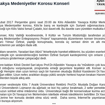
akya Medeniyetler Korosu Konseri
ubat 2017 Perşembe günü saat 20.00 de Kilis Alâeddin Yavaşca Kültür Merk
ya Medeniyetler korosu, Kilis’te barış ve kardeşlik için Suriyeli sığınmacılar
ceği için Kilis Valisi İsmail Çataklı, bizi davet etti. Bu davete canı yürekten mutlukla k
nser, Kiliz Valiliği koodinesinde, İl Kültür ve Turizm Müdürlüğü tarafından y
eş Medeniyetler Entegrasyonu Projesi” kapsamında düzenlenen konser öncesin
anı Yılmaz Özfırat, yaptığı konuşmada, koroda üç semavi dinin ve altı m
cilerinin yer aldığını ifade etti.
tılanı severim, Yaradan’dan ötürü” felsefesiyle hareket ettiklerini, bu yüzden eserleri
rdeşlik için seslendirileceğini belirten Özfırat Suriyeli kardeşlerimiz için onların
umuzu göstermeye çalışacağız dedi.
re katılan Kilisli Devlet San’atçısı Prof.Dr.Alâeddin Yavaşca da “mûsikinin çok kuvv
t olduğunu vurgulayarak, programda emeği geçenlere teşekkür etti. Konser sı
ği Hemşire olan uzun kırmızı saçlı bir hanımın okuduğu Bülbül Kasidesini Dr.Ya
an ettiler. Uzun nefes aralıkları duygu yüklü sesiyle herkesi hayran bırakan Hanım
lilerden büyük alkış aldı.
nser vesilesiyle Kilis 7 Aralık Üniversitesi Rektörü Prof.Dr. Mustafa Doğan Ka
ri Üniversitenin Lojmanın da ağırladı ve bizi hiç yalnız bırakmadı, 2 sefer yemekte 
uzun sohbet etme imkânımız oldu. Üniversiteye bağlı Bir konservatuar kurma arz
maları için Dr.Yavaşca’nın fikirlerinden isteifade etmek istediklerini belirttiler. Dr.Ya
,lerine her konuda destek olma sözü verdi. Daha sonra; İnternet’te yayınlanan
 buraya alıyorum.
***