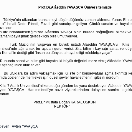
Prof.Dr.Alâeddin YAVAŞCA Üniversitemizde
iye’nin ufkundan bahsetmeyi düşündüğümüz zaman aklımıza Yunus Emre
,Itrî İsmail Dede Efendi, Fuzuli gibi sanatçılar geliyor. Çünkü sanatın ve hayalle
zluktur.
’in ufkundanbahsettiğimizde Alâeddin YAVAŞCA’nın burada doğduğunu bilmek ve
zamanı paylaşmak gelecek için bize umut veriyor.
 Müziği’nin yaşayan en büyük üstadı Alâeddin YAVAŞCA’yı Kilis 7 
rsitesi’nde ağırlamak bu açıdan gurur verici. Zira bilimin kaynağı sanat ve düş
 Kemal’in dediği gibi “İnsan bu dünya’da hayal ettiği müddetçe yaşar”
da sanat ve bilim gibi hayatın iki büyük değerini mezc etmiş Alâeddin YAVA
e açacağı nice ufuklar var.
uklara bir adım yaklaşmak için Kilis’te bir konservatuar açma fikrimizi ke
ımda gözlerinde memleketi için güzel şeyler hayal etmenin ışıltısını gördüm.
 7 Aralık Üniversitesi’ni kurulduğu günden bu yana destekleyen Alâeddin YAV
yten YAVAŞCA Hanımefendi’ye nazik ziyaretlerinden dolayı en samimi teşekkü
yorum.
of.Dr.Mustafa Doğan KARAÇOŞKUN
REKTÖR”
kleyen: Ayten YAVAŞÇA