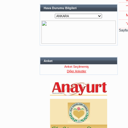
d
“
Hava Durumu Bilgileri
“
Sayfal
Anket
Anket Seçilmemiş
Diğer Anketler