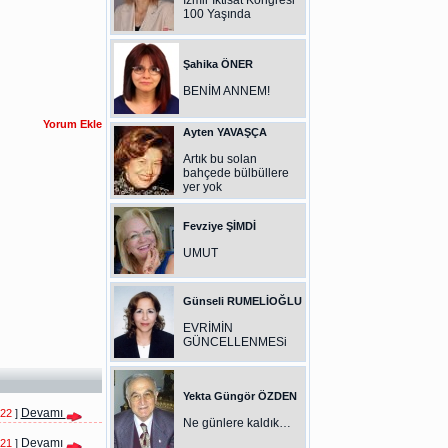
İzmir İktisat Kongresi
100 Yaşında
Şahika ÖNER
BENİM ANNEM!
Ayten YAVAŞÇA
Artık bu solan
bahçede bülbüllere
yer yok
Fevziye ŞİMDİ
UMUT
Günseli RUMELİOĞLU
EVRİMİN
GÜNCELLENMESi
Yekta Güngör ÖZDEN
Devamı
022
]
Ne günlere kaldık…
Devamı
021
]