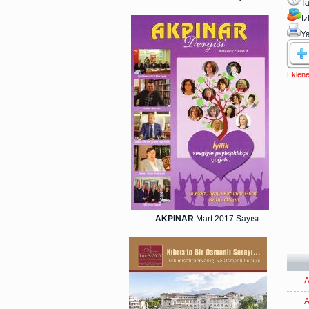
Ta
İ
Ya
Eklene
AKPINAR
Mart 2017 Sayısı
A
A