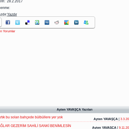
rih: 28.2.2017
zlenme:
zdır:
Yazdır
n Yorumlar
Ayten YAVAŞÇA Yazıları
rtık bu solan bahçede bülbüllere yer yok
Ayten YAVAŞÇA
[
3.3.2
ĞLAR GEZERİM SAHİLİ SANKİ BENİMLESİN
Ayten YAVAŞÇA
[
9.11.2