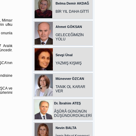
Belma Demir AKDAĞ
BİR YIL DAHA GİTTİ
, Mimar
rin ufku
Ahmet GÖKSAN
 onunla
GELECEĞİMİZİN
YOLU
Aralık
üncedir.
Sevgi Ünal
ŞCA’nın
YAZMIŞ KIŞMIŞ
ndisine
Münevver ÖZCAN
TANIK OL KARAR
AŞCA ve
VER
rlerimi
Dr. İbrahim ATEŞ
ÂŞÛRÂ GÜNÜNÜN
DÜŞÜNDÜRDÜKLERİ
Nevin BALTA