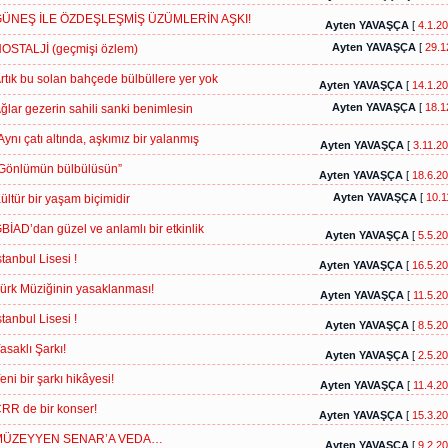
ÜNEŞ İLE ÖZDEŞLEŞMİŞ ÜZÜMLERİN AŞKI!
Ayten YAVAŞÇA
[
4.1.2
Ayten YAVAŞÇA
[
29.1
OSTALJİ (geçmişi özlem)
rtık bu solan bahçede bülbüllere yer yok
Ayten YAVAŞÇA
[
14.1.2
Ayten YAVAŞÇA
[
18.1
ğlar gezerin sahili sanki benimlesin
Aynı çatı altında, aşkımız bir yalanmış
Ayten YAVAŞÇA
[
3.11.2
Gönlümün bülbülüsün”
Ayten YAVAŞÇA
[
18.6.2
Ayten YAVAŞÇA
[
10.1
ültür bir yaşam biçimidir
BİAD’dan güzel ve anlamlı bir etkinlik
Ayten YAVAŞÇA
[
5.5.2
stanbul Lisesi !
Ayten YAVAŞÇA
[
16.5.2
ürk Müziğinin yasaklanması!
Ayten YAVAŞÇA
[
11.5.2
stanbul Lisesi !
Ayten YAVAŞÇA
[
8.5.2
asaklı Şarkı!
Ayten YAVAŞÇA
[
2.5.2
eni bir şarkı hikâyesi!
Ayten YAVAŞÇA
[
11.4.2
RR de bir konser!
Ayten YAVAŞÇA
[
15.3.2
MÜZEYYEN SENAR’A VEDA…
Ayten YAVAŞÇA
[
9.2.2