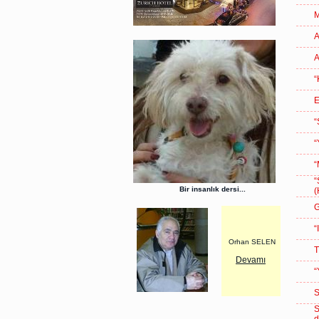
A
A
“
E
“
“
“
“
Bir insanlık dersi...
(
G
“
Orhan SELEN
T
Devamı
“
S
S