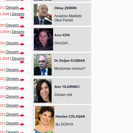
Devamı
021
]
Oktay ZERRİN
Devamı
2.2020
]
Anadolu Mektebi
Okul Paneli
Devamı
020
]
Devamı
2.2019
]
Arzu KÖK
Devamı
Gençler!...
019
]
Devamı
019
]
Devamı
1.2018
]
Dr. Doğan KUŞMAN
Müslüman mısınız?
Devamı
016
]
Devamı
015
]
Alev YILDIRIMCI
Devamı
015
]
Zaman yok
Devamı
015
]
Devamı
015
]
Devamı
015
]
Handan ÇÖLAŞAN
Devamı
015
]
Bu DÜNYA
Devamı
015
]