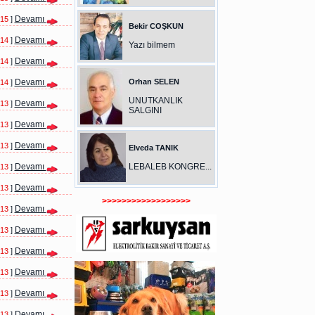
Devamı
015
]
Bekir COŞKUN
Devamı
014
]
Yazı bilmem
Devamı
014
]
Devamı
Orhan SELEN
014
]
UNUTKANLIK
Devamı
013
]
SALGINI
Devamı
013
]
Devamı
013
]
Elveda TANIK
Devamı
LEBALEB KONGRE...
013
]
Devamı
013
]
>>>>>>>>>>>>>>>>>>
Devamı
013
]
Devamı
013
]
Devamı
013
]
Devamı
013
]
Devamı
013
]
Devamı
013
]