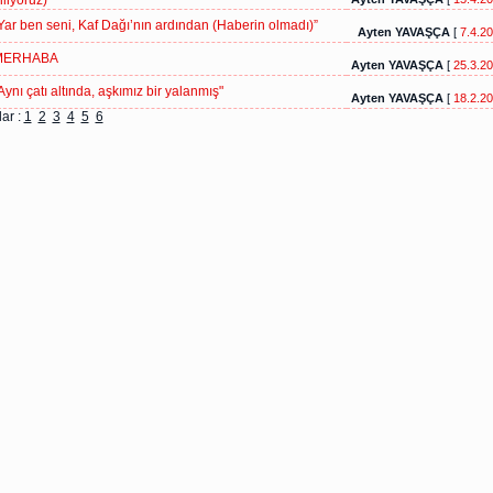
iliyoruz)
Yar ben seni, Kaf Dağı’nın ardından (Haberin olmadı)”
Ayten YAVAŞÇA
[
7.4.2
MERHABA
Ayten YAVAŞÇA
[
25.3.2
Aynı çatı altında, aşkımız bir yalanmış"
Ayten YAVAŞÇA
[
18.2.2
ar :
1
2
3
4
5
6