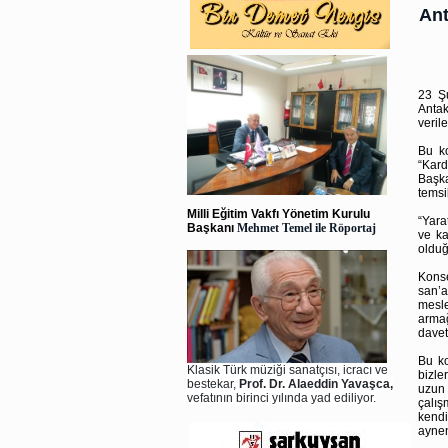
Ant
23 Ş
Antak
verile
Bu ko
“Kard
Başk
temsil
Milli Eğitim Vakfı Yönetim Kurulu
“Yara
Başkanı
Mehmet Temel ile Röportaj
ve ka
olduğ
Konse
san’a
mesle
armağ
davet
Bu ko
Klasik Türk müziği sanatçısı, icracı ve
bizle
bestekar,
Prof. Dr. Alaeddin Yavaşca,
uzun 
vefatının birinci yılında yad ediliyor.
çalış
kendi
aynen