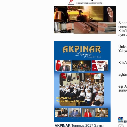
Türk
Sinan
sonsu
Kilis
aynı 
Türk
Ünive
Yahya
Ruhun
Kilis’
Bu uf
açtığ
Kilis
eşi A
sunu
Pr
E
AKPINAR
Temmuz 2017 Sayısı