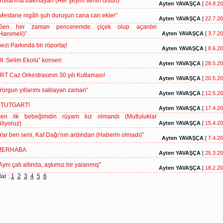
Yollarıma bakmayan (Her şeyim senin olsun)
Ayten YAVAŞÇA
[
24.8.2
Mestane nigâh şuh duruşun cana can ekler”
Ayten YAVAŞÇA
[
22.7.2
Sen her zaman penceremde çiçek olup açardın
Hanımeli)”
Ayten YAVAŞÇA
[
3.7.2
ezi Parkında bir röportaj!
Ayten YAVAŞÇA
[
8.6.2
III. Selim Ekolü” konseri
Ayten YAVAŞÇA
[
28.5.2
RT Caz Orkestrasının 30.yılı Kutlaması!
Ayten YAVAŞÇA
[
20.5.2
Yorgun yıllarımı saklayan zaman“
Ayten YAVAŞÇA
[
12.5.2
TUTGART!
Ayten YAVAŞÇA
[
17.4.2
en ilk bebeğimdin rüyam kız olmandı (Mutluluklar
iliyoruz)
Ayten YAVAŞÇA
[
15.4.2
Yar ben seni, Kaf Dağı’nın ardından (Haberin olmadı)”
Ayten YAVAŞÇA
[
7.4.2
MERHABA
Ayten YAVAŞÇA
[
25.3.2
Aynı çatı altında, aşkımız bir yalanmış"
Ayten YAVAŞÇA
[
18.2.2
ar :
1
2
3
4
5
6