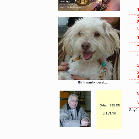
“
“
“
(
G
“
T
“
S
S
d
Bir insanlık dersi...
“
“
Orhan SELEN
Sayfal
Devamı