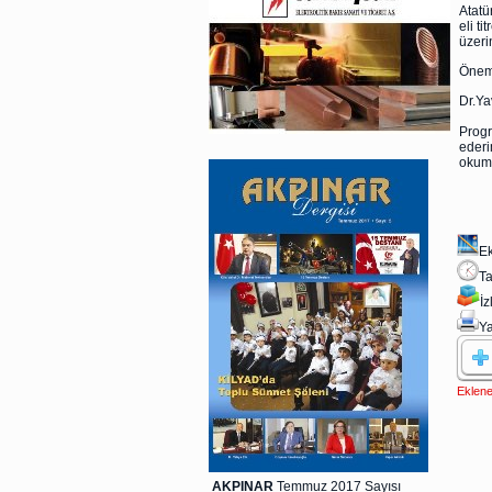
Atatü
eli t
üzeri
Öneml
Dr.Ya
Progr
ederi
okuma
E
Ta
İ
Ya
Eklene
AKPINAR
Temmuz 2017 Sayısı