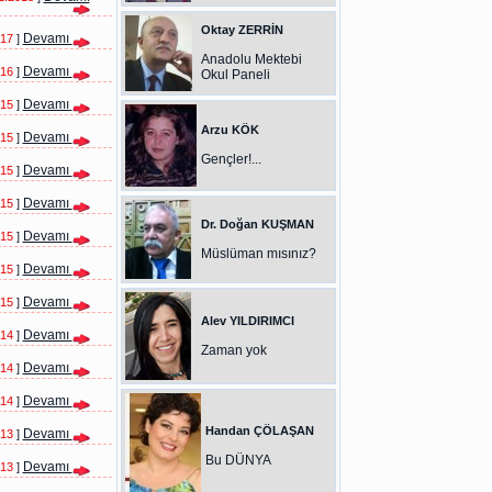
Oktay ZERRİN
Devamı
017
]
Anadolu Mektebi
Devamı
016
]
Okul Paneli
Devamı
015
]
Arzu KÖK
Devamı
015
]
Gençler!...
Devamı
015
]
Devamı
015
]
Dr. Doğan KUŞMAN
Devamı
015
]
Müslüman mısınız?
Devamı
015
]
Devamı
015
]
Alev YILDIRIMCI
Devamı
014
]
Zaman yok
Devamı
014
]
Devamı
014
]
Handan ÇÖLAŞAN
Devamı
013
]
Bu DÜNYA
Devamı
013
]