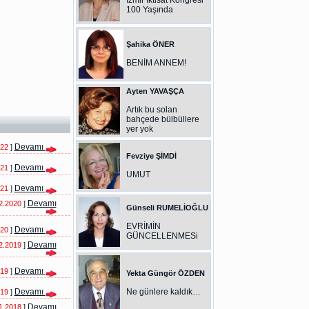
İzmir İktisat Kongresi
100 Yaşında
Şahika ÖNER
BENİM ANNEM!
Ayten YAVAŞÇA
Artık bu solan
bahçede bülbüllere
yer yok
Devamı
022
]
Fevziye ŞİMDİ
Devamı
021
]
UMUT
Devamı
021
]
Devamı
2.2020
]
Günseli RUMELİOĞLU
EVRİMİN
Devamı
020
]
GÜNCELLENMESi
Devamı
2.2019
]
Devamı
019
]
Yekta Güngör ÖZDEN
Devamı
Ne günlere kaldık…
019
]
Devamı
1.2018
]