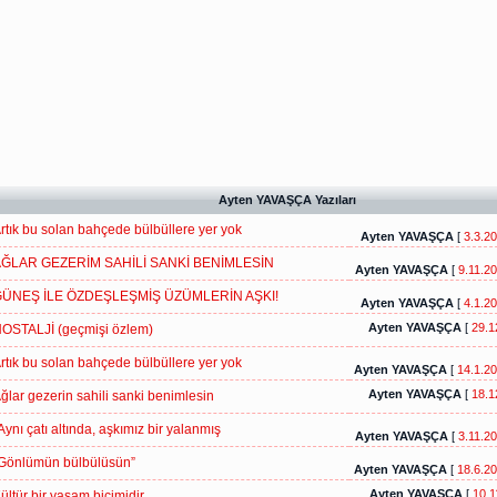
Ayten YAVAŞÇA Yazıları
rtık bu solan bahçede bülbüllere yer yok
Ayten YAVAŞÇA
[
3.3.2
ĞLAR GEZERİM SAHİLİ SANKİ BENİMLESİN
Ayten YAVAŞÇA
[
9.11.2
ÜNEŞ İLE ÖZDEŞLEŞMİŞ ÜZÜMLERİN AŞKI!
Ayten YAVAŞÇA
[
4.1.2
Ayten YAVAŞÇA
[
29.1
OSTALJİ (geçmişi özlem)
rtık bu solan bahçede bülbüllere yer yok
Ayten YAVAŞÇA
[
14.1.2
Ayten YAVAŞÇA
[
18.1
ğlar gezerin sahili sanki benimlesin
Aynı çatı altında, aşkımız bir yalanmış
Ayten YAVAŞÇA
[
3.11.2
Gönlümün bülbülüsün”
Ayten YAVAŞÇA
[
18.6.2
Ayten YAVAŞÇA
[
10.1
ültür bir yaşam biçimidir