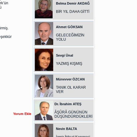
rk’ün
Belma Demir AKDAĞ
ü
BİR YIL DAHA GİTTİ
Ahmet GÖKSAN
rmiş.
GELECEĞİMİZİN
eşekkür
YOLU
Sevgi Ünal
YAZMIŞ KIŞMIŞ
Münevver ÖZCAN
TANIK OL KARAR
VER
Dr. İbrahim ATEŞ
ÂŞÛRÂ GÜNÜNÜN
DÜŞÜNDÜRDÜKLERİ
Nevin BALTA