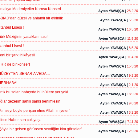
ntakya Medeniyetler Korosu Konseri
Ayten YAVAŞÇA
[
28.2.2
BİAD’dan güzel ve anlamlı bir etkinlik
Ayten YAVAŞÇA
[
5.5.2
stanbul Lisesi !
Ayten YAVAŞÇA
[
16.5.2
ürk Müziğinin yasaklanması!
Ayten YAVAŞÇA
[
11.5.2
stanbul Lisesi !
Ayten YAVAŞÇA
[
8.5.2
eni bir şarkı hikâyesi!
Ayten YAVAŞÇA
[
11.4.2
RR de bir konser!
Ayten YAVAŞÇA
[
15.3.2
MÜZEYYEN SENAR’A VEDA…
Ayten YAVAŞÇA
[
9.2.2
MERHABA!
Ayten YAVAŞÇA
[
2.1.2
rtık bu solan bahçede bülbüllere yer yok!
Ayten YAVAŞÇA
[
18.9.2
ğlar gezerim sahili sanki benimlesin
Ayten YAVAŞÇA
[
9.8.2
Kimseyi böyle perişan etme Allah’ım yeter”
Ayten YAVAŞÇA
[
3.2.2
fece Haber sen çok yaşa…
Ayten YAVAŞÇA
[
7.11.2
Şöyle bir gelsen görünsen sevdiğim kim görseler”
Ayten YAVAŞÇA
[
12.9.2