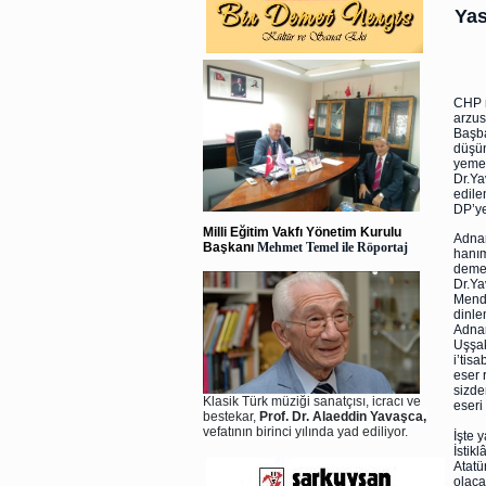
Yas
CHP m
arzus
Başba
düşün
yemek
Dr.Ya
edile
DP’ye
Milli Eğitim Vakfı Yönetim Kurulu
Adnan
Başkanı
Mehmet Temel ile Röportaj
hanım
demes
Dr.Ya
Mende
dinle
Adnan
Uşşak
i’tis
eser 
sizde
Klasik Türk müziği sanatçısı, icracı ve
eseri
bestekar,
Prof. Dr. Alaeddin Yavaşca,
vefatının birinci yılında yad ediliyor.
İşte 
İstik
Atatü
olaca