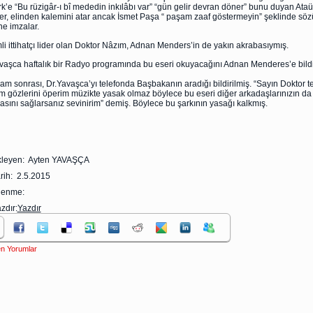
rk’e “Bu rüzigâr-ı bî mededin inkılâbı var” “gün gelir devran döner” bunu duyan Ataü
itrer, elinden kalemini atar ancak İsmet Paşa “ paşam zaaf göstermeyin” şeklinde söz
ne imzalar.
i ittihatçı lider olan Doktor Nâzım, Adnan Menders’in de yakın akrabasıymış.
vaşca haftalık bir Radyo programında bu eseri okuyacağını Adnan Menderes’e bildi
am sonrası, Dr.Yavaşca’yı telefonda Başbakanın aradığı bildirilmiş. “Sayın Doktor t
m gözlerini öperim müzikte yasak olmaz böylece bu eseri diğer arkadaşlarınızın da
sını sağlarsanız sevinirim” demiş. Böylece bu şarkının yasağı kalkmış.
kleyen: Ayten YAVAŞÇA
rih: 2.5.2015
zlenme:
zdır:
Yazdır
n Yorumlar