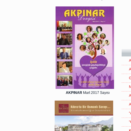
A
A
G
N
AKPINAR
Mart 2017 Sayısı
A
A
“
“
K