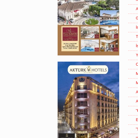
A
G
İ
T
İ
Y
C
A
A
“
E
“