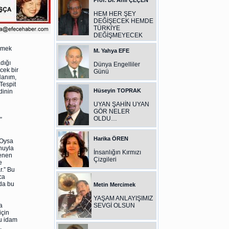
Prof. Dr. Anıl ÇEÇEN
HEM HER ŞEY
DEĞİŞECEK HEMDE
TÜRKİYE
DEĞİŞMEYECEK
eçmek
M. Yahya EFE
dığı
Dünya Engelliler
cek bir
Günü
Hanım,
Tespit
Hüseyin TOPRAK
dinin
UYAN ŞAHİN UYAN
GÖR NELER
OLDU…
”
n
Harika ÖREN
 Oysa
nuyla
İnsanlığın Kırmızı
lenen
Çizgileri
e
r.” Bu
ca
da bu
Metin Mercimek
YAŞAM ANLAYIŞIMIZ
a
SEVGİ OLSUN
için
bu idam
,