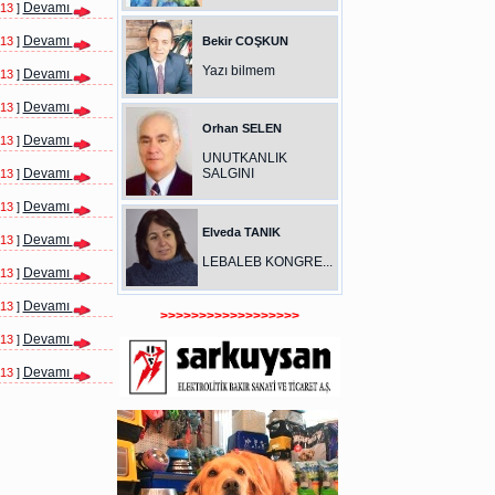
Devamı
013
]
Devamı
013
]
Bekir COŞKUN
Yazı bilmem
Devamı
013
]
Devamı
013
]
Orhan SELEN
Devamı
013
]
UNUTKANLIK
Devamı
SALGINI
013
]
Devamı
013
]
Elveda TANIK
Devamı
013
]
LEBALEB KONGRE...
Devamı
013
]
Devamı
013
]
>>>>>>>>>>>>>>>>>>
Devamı
013
]
Devamı
013
]