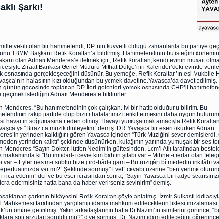
aklı Şarkı!
illetvekili olan bir hanımefendi, DP. nin kuvvetli olduğu zamanlarda bu partiye g
unu TBMM Başkanı Refik Koraltan’a bildirmiş. Hanımefendinin bu isteğini dönemin
kanı olan Adnan Menderes’e iletmek için, Refik Koraltan, kendi evinin müsait olma
cesiyle Ziraat Bankası Genel Müdürü Mithat Dülge’nin Kalender’deki evinde verile
 esnasında gerçekleşeceğini düşünür. Bu yemeğe, Refik Koraltan’ın eşi Mukbile 
vaşca’nın halasının kızı olduğundan bu yemek davetine.Yavaşca’da davet edilmiş. 
n günün gecesinde toplanan DP. İleri gelenleri yemek esnasında CHP’li hanımefen
 geçmek istediğini Adnan Menderes’e bildirirler.
 Menderes, “Bu hanımefendinin çok çalışkan, iyi bir hatip olduğunu bilirim. Bu
efendinin rakip partide olup bizim hatalarımızı tenkit etmesini daha uygun bulurum
i havanın soğumasına neden olmuş. Havayı yumuşatmak amacıyla Refik Koralta
vaşca’ya “Biraz da müzik dinleyelim” demiş. DR.Yavaşca bir eseri okurken Adnan
res’in yerinden kalktığını gören Yavaşca içinden “Türk Müziğini sever demişlerdi.
meden yerinden kalktı” şeklinde düşünürken, kulağının yanında yumuşak bir ses to
 Menderes “Sayın Doktor, lütfen Nedim’in güftesinden, Lem’i Atlı tarafından beste
 makamında ki “Bu imtidad-ı cevre kim bahtın şitabı var – Mihnet-medar olan feleğ
abı var – Eyler nesim-i subhu bize gird-bâd-ı gam – Bu rüzigârı bî mededin inkılâbı va
repertuarınızda var mı?” Şeklinde sormuş “Evet” cevabı üzerine “ben yerime oturun
n rica ederim” der ve bu eser icrasından sonra, “Sayın Yavaşca bir radyo seansınız
 icra edermisiniz hatta bana da haber verirseniz sevinirim” demiş.
yasaklanan şarkının hikâyesini Refik Koraltan şöyle anlatmış. İzmir Suikasti iddiasıyl
lâl Mahkemesi tarafından yargılanıp idama mahküm edileceklerin listesi imzalaması 
rk’ün önüne getirilmiş. Yakın arkadaşlarının hatta Dr.Nazım’ın isimlerini görünce, “
klara son arzuları soruldu mu?” diye sormuş. Dr. Nazım idam edileceğini öğrenince