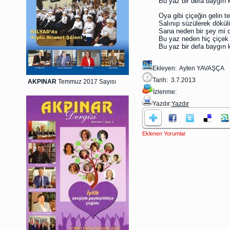
Bu yaz bir defa baygın
Oya gibi çiçeğin gelin tel
Salınıp süzülerek dökülü
Sana neden bir şey mi 
Bu yaz neden hiç çiçek
Bu yaz bir defa baygın
Ekleyen: Ayten YAVAŞÇA
Tarih: 3.7.2013
AKPINAR
Temmuz 2017 Sayısı
İzlenme:
Yazdır:
Yazdır
Eklenen Yorumlar