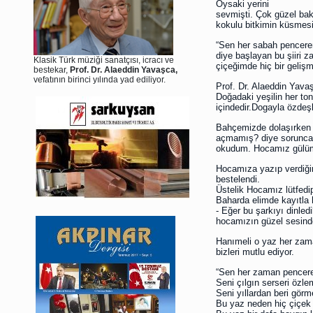
Oysaki yerini
sevmişti. Çok güzel bak
kokulu bitkimin küsmesi
“Sen her sabah pencerem
diye başlayan bu şiiri
Klasik Türk müziği sanatçısı, icracı ve
çiçeğimde hiç bir geliş
bestekar,
Prof. Dr. Alaeddin Yavaşca,
vefatının birinci yılında yad ediliyor.
Prof. Dr. Alaeddin Yavaş
Doğadaki yeşilin her ton
içindedir.Dogayla özdeşl
Bahçemizde dolaşırken 
açmamış? diye sorunca, 
okudum. Hocamız gülüms
Hocamıza yazıp verdiğim
bestelendi.
Üstelik Hocamız lütfedi
Baharda elimde kayıtla 
- Eğer bu şarkıyı dinl
hocamızın güzel sesinde
Hanımeli o yaz her zama
bizleri mutlu ediyor.
“Sen her zaman pencere
Seni çılgın serseri özle
Seni yıllardan beri gö
Bu yaz neden hiç çiçek