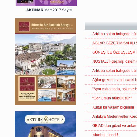
AKPINAR
Mart 2017 Sayısı
Artık bu solan bahçede bül
AĞLAR GEZERİM SAHİLİ 
GÜNEŞ İLE ÖZDEŞLEŞMİ
NOSTALJİ (geçmişi özlem)
Artık bu solan bahçede bül
Ağlar gezerin sahili sanki 
“Aynı çatı altında, aşkımız 
“Gönlümün bülbülüsün”
Kültür bir yaşam biçimidir
Antakya Medeniyetler Kor
GBİAD’dan güzel ve anlamlı
İstanbul Lisesi !