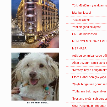
Türk Müziğinin yasaklanma
İstanbul Lisesi !
Yasaklı Şarkı!
Yeni bir şarkı hikâyesi!
CRR de bir konser!
MÜZEYYEN SENAR’A V
MERHABA!
Artık bu solan bahçede bül
Ağlar gezerim sahili sanki
“Kimseyi böyle perişan etm
Efece Haber sen çok yaş
“Şöyle bir gelsen görünsen
“Yollarıma bakmayan (Her 
“Mestane nigâh şuh duruşu
Bir insanlık dersi...
Gezi Parkında bir röportaj!