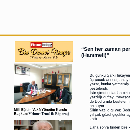
“Sen her zaman pen
(Hanımeli)”
Bu günkü Şarkı hikâyem
üç çocuk annesi, anlayış
yazar, bunlar yetmemiş gi
bestelendi.
İşte şimdi onlardan bir
yazdığı güfteyi Yavaş
de Bodrumda bestelemiş 
anlatıyor.
Milli Eğitim Vakfı Yönetim Kurulu
Şiirin yazıldığı yer; Bo
Başkanı
Mehmet Temel ile Röportaj
yıl çok güzel çiçekler a
kattı.
Daha sonra birden bire