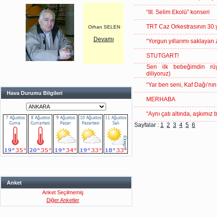
“III. Selim Ekolü” konseri
TRT Caz Orkestrasının 30.y
Orhan SELEN
Devamı
“Yorgun yıllarımı saklayan
STUTGART!
Sen ilk bebeğimdin rüy
diliyoruz)
“Yar ben seni, Kaf Dağı’nı
Hava Durumu Bilgileri
MERHABA
“Aynı çatı altında, aşkımız 
Sayfalar :
1
2
3
4
5
6
Anket
Anket Seçilmemiş
Diğer Anketler