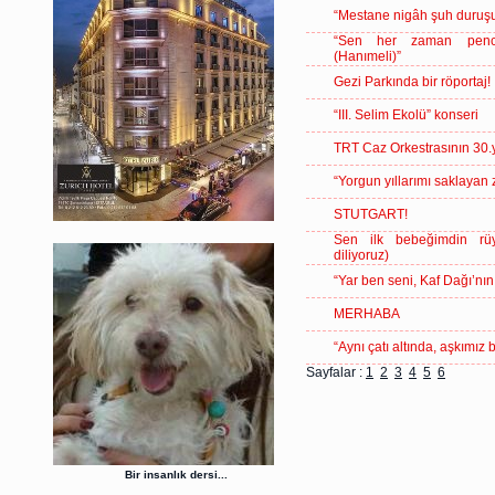
“Mestane nigâh şuh duruşu
“Sen her zaman penc
(Hanımeli)”
Gezi Parkında bir röportaj!
“III. Selim Ekolü” konseri
TRT Caz Orkestrasının 30.y
“Yorgun yıllarımı saklayan
STUTGART!
Sen ilk bebeğimdin rüy
diliyoruz)
“Yar ben seni, Kaf Dağı’nı
MERHABA
“Aynı çatı altında, aşkımız 
Sayfalar :
1
2
3
4
5
6
Bir insanlık dersi...