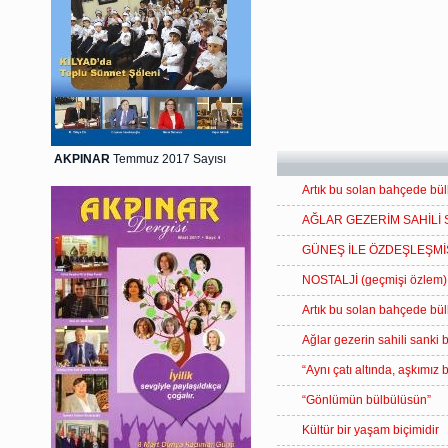
AKPINAR
Temmuz 2017 Sayısı
Artık bu solan bahçede bül
AĞLAR GEZERİM SAHİLİ 
GÜNEŞ İLE ÖZDEŞLEŞMİ
NOSTALJİ (geçmişi özlem)
Artık bu solan bahçede bül
Ağlar gezerin sahili sanki 
“Aynı çatı altında, aşkımız 
“Gönlümün bülbülüsün”
Kültür bir yaşam biçimidir