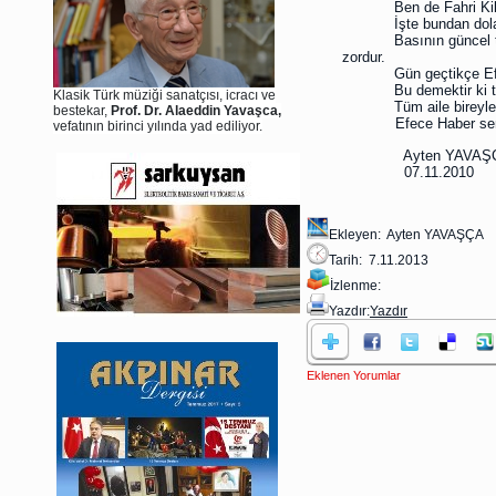
Ben de Fahri Kil
İşte bundan dol
Basının güncel
zordur.
Gün geçtikçe Ef
Bu demektir ki 
Klasik Türk müziği sanatçısı, icracı ve
Tüm aile bireyle
bestekar,
Prof. Dr. Alaeddin Yavaşca,
Efece Haber sen 
vefatının birinci yılında yad ediliyor.
Ayten YAVAŞ
07.11.2010
Ekleyen: Ayten YAVAŞÇA
Tarih: 7.11.2013
İzlenme:
Yazdır:
Yazdır
Eklenen Yorumlar