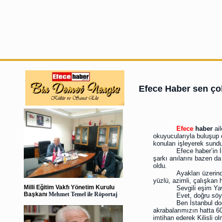
Efece Haber sen ç
Efece
haber
ail
okuyucularıyla buluşup o
konuları işleyerek sund
Efece haber’in 
şarkı anılarını bazen d
oldu.
Ayakları üzerind
yüzlü, azimli, çalışkan
Milli Eğitim Vakfı Yönetim Kurulu
Sevgili eşim Yav
Başkanı
Mehmet Temel ile Röportaj
Evet, doğru söyl
Ben İstanbul d
akrabalarımızın hatta 60 
imtihan ederek Kilisli 