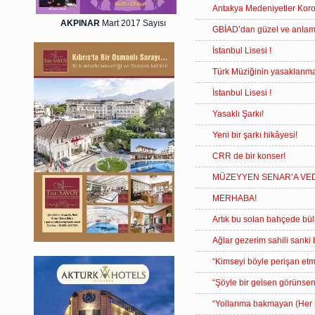
Antakya Medeniyetler Kor
AKPINAR
Mart 2017 Sayısı
GBİAD’dan güzel ve anlamlı
İstanbul Lisesi !
Türk Müziğinin yasaklanma
İstanbul Lisesi !
Yasaklı Şarkı!
Yeni bir şarkı hikâyesi!
CRR de bir konser!
MÜZEYYEN SENAR’A V
MERHABA!
Artık bu solan bahçede bül
Ağlar gezerim sahili sanki
“Kimseyi böyle perişan etm
“Şöyle bir gelsen görünsen
“Yollarıma bakmayan (Her 