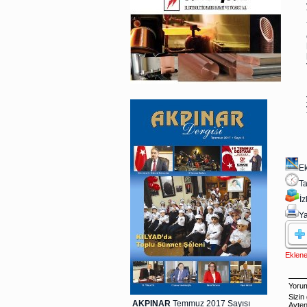
E
Ta
İ
Ya
Eklene
AKPINAR
Temmuz 2017 Sayısı