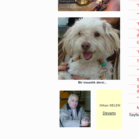
“
“
“
“
(
G
“
T
“
S
Bir insanlık dersi...
S
d
“
Orhan SELEN
Devamı
Sayfal