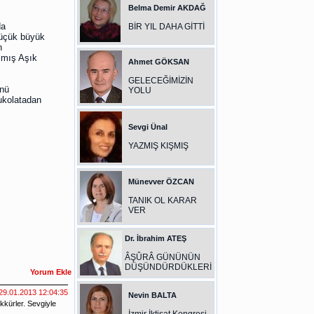
Belma Demir AKDAĞ
da
BİR YIL DAHA GİTTİ
Küçük büyük
n
lmış Aşık
Ahmet GÖKSAN
GELECEĞİMİZİN
ünü
YOLU
çukolatadan
Sevgi Ünal
YAZMIŞ KIŞMIŞ
Münevver ÖZCAN
TANIK OL KARAR
VER
Dr. İbrahim ATEŞ
ÂŞÛRÂ GÜNÜNÜN
DÜŞÜNDÜRDÜKLERİ
Nevin BALTA