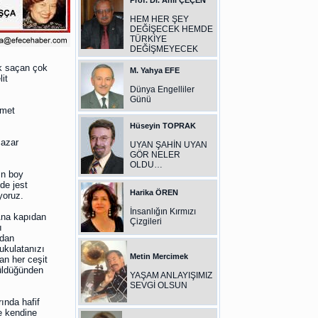
Prof. Dr. Anıl ÇEÇEN
HEM HER ŞEY
DEĞİŞECEK HEMDE
TÜRKİYE
DEĞİŞMEYECEK
ık saçan çok
M. Yahya EFE
it
Dünya Engelliler
Günü
hmet
Hüseyin TOPRAK
Pazar
UYAN ŞAHİN UYAN
GÖR NELER
OLDU…
ın boy
de jest
Harika ÖREN
iyoruz.
İnsanlığın Kırmızı
 Ana kapıdan
Çizgileri
ı
adan
ukulatanızı
Metin Mercimek
an her ceşit
nüldüğünden
YAŞAM ANLAYIŞIMIZ
SEVGİ OLSUN
ında hafif
e kendine