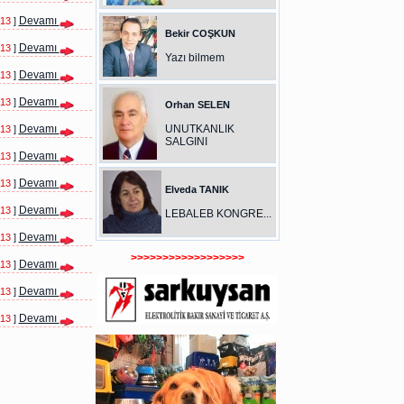
Devamı
013
]
Bekir COŞKUN
Devamı
013
]
Yazı bilmem
Devamı
013
]
Devamı
013
]
Orhan SELEN
Devamı
UNUTKANLIK
013
]
SALGINI
Devamı
013
]
Devamı
013
]
Elveda TANIK
Devamı
013
]
LEBALEB KONGRE...
Devamı
013
]
>>>>>>>>>>>>>>>>>>
Devamı
013
]
Devamı
013
]
Devamı
013
]