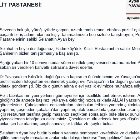
LİT PASTANESİ!
Sevecen bakışlı, yüreği iyilikle çarpan, azıcık tombulcana, etrafına pozitif ış
başarılı bir iş adamı olan bu kişiyi tanımadınızsa ben sizlerle tanıştırayım; Pel
Pastanelerinin sahibi Selahattin Ayan bey.
.
Selahattin beyle dostluğumuz, Hadımköy’deki Kilisli Restaurant’ın sahibi Me
Şahiner’in bizleri tanıştırmasıyla başlamıştı.
.
Aşağı yukarı bir 10 seneye kadar süren dostluk çerçevesinde ara ara bizleri 
sabahları verdikleri kahvaltı sofrasına davet ederler.
.
Dr.Yavaşca’nın Kilis’teki doğduğu evin kapısının önünde benim ve Yavaşca’n
profilimizden fotoğraftan esinlenerek yaptığı evi Yavaşca’nın bir doğum günün
olarak göndermişti. Biz de o günün adına o evi yazlık evimizde muhafaza ed
.
Pelit fabrikasının yeni yerlerini görmeyenler için özellikle tarif etmek isterim:
girdiğinizde antrede başınızı yukarıya kaldırdığınızda ışıklarla ALLAH yazısın
göreceksiniz. Çukolatadan canlandırılan İstanbulun fethinin yanında çukolat
yapılmış çeşmeden çukalata’dan yapılmış ufak bardaklarla çeşmeden akan ç
içip restaurant tarafına geçip masanızı seçtikten sonra açık büfe olarak sunul
yiyeceklerden tabağınıza alabilirsiniz. Çocukları mutlu edecek her şey düşü
onlar için hazırlanmış çeşitli sandviçler tatlılar vb. şeyler bolca.
.
Selahattin Ayan bey bütün bunların yanında bembeyaz kıyafetiyle ve dudaklar
gülümsemesiyle masaların aralarında dolaşıp herkese “hoş geldiniz” ifadesiyl