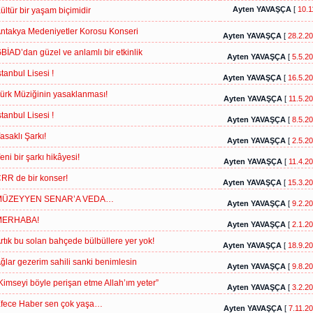
Ayten YAVAŞÇA
[
10.1
ültür bir yaşam biçimidir
ntakya Medeniyetler Korosu Konseri
Ayten YAVAŞÇA
[
28.2.2
BİAD’dan güzel ve anlamlı bir etkinlik
Ayten YAVAŞÇA
[
5.5.2
stanbul Lisesi !
Ayten YAVAŞÇA
[
16.5.2
ürk Müziğinin yasaklanması!
Ayten YAVAŞÇA
[
11.5.2
stanbul Lisesi !
Ayten YAVAŞÇA
[
8.5.2
asaklı Şarkı!
Ayten YAVAŞÇA
[
2.5.2
eni bir şarkı hikâyesi!
Ayten YAVAŞÇA
[
11.4.2
RR de bir konser!
Ayten YAVAŞÇA
[
15.3.2
MÜZEYYEN SENAR’A VEDA…
Ayten YAVAŞÇA
[
9.2.2
MERHABA!
Ayten YAVAŞÇA
[
2.1.2
rtık bu solan bahçede bülbüllere yer yok!
Ayten YAVAŞÇA
[
18.9.2
ğlar gezerim sahili sanki benimlesin
Ayten YAVAŞÇA
[
9.8.2
Kimseyi böyle perişan etme Allah’ım yeter”
Ayten YAVAŞÇA
[
3.2.2
fece Haber sen çok yaşa…
Ayten YAVAŞÇA
[
7.11.2