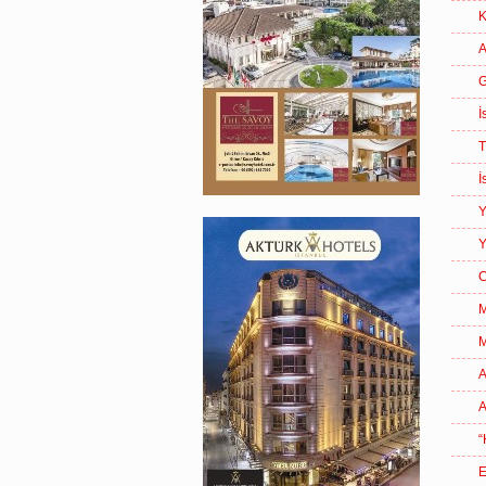
K
A
G
İ
T
İ
Y
Y
C
A
A
“
E