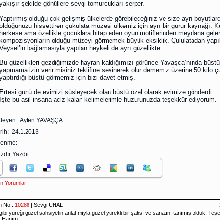
yakışır şekilde gönüllere sevgi tomurcukları serper.
.
Yaptırmış olduğu çok gelişmiş ülkelerde görebileceğiniz ve size ayrı boyutlar
olduğunuzu hissettiren çukulata müzesi ülkemiz için ayrı bir gurur kaynağı. 
herkese ama özellikle çocuklara hitap eden oyun motiflerinden meydana gele
kompozisyonların olduğu müzeyi görmemek büyük eksiklik. Çululatadan yapı
Veysel’in bağlamasıyla yapılan heykeli de ayrı güzellikte.
.
Bu güzellikleri gezdiğimizde hayran kaldığımızı görünce Yavaşca’nında büst
yapmama izin verir misiniz teklifine sevinerek olur dememiz üzerine 50 kilo 
yaptırdığı büstü görmemiz için bizi davet etmiş.
.
Ertesi günü de evimizi süsleyecek olan büstü özel olarak evimize gönderdi.
İşte bu asil insana aciz kalan kelimelerimle huzurunuzda teşekkür ediyorum.
kleyen: Ayten YAVAŞÇA
rih: 24.1.2013
zlenme:
zdır:
Yazdır
n Yorumlar