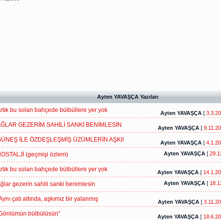
Ayten YAVAŞÇA Yazıları
rtık bu solan bahçede bülbüllere yer yok
Ayten YAVAŞÇA
[
3.3.2
ĞLAR GEZERİM SAHİLİ SANKİ BENİMLESİN
Ayten YAVAŞÇA
[
9.11.2
ÜNEŞ İLE ÖZDEŞLEŞMİŞ ÜZÜMLERİN AŞKI!
Ayten YAVAŞÇA
[
4.1.2
Ayten YAVAŞÇA
[
29.1
OSTALJİ (geçmişi özlem)
rtık bu solan bahçede bülbüllere yer yok
Ayten YAVAŞÇA
[
14.1.2
Ayten YAVAŞÇA
[
18.1
ğlar gezerin sahili sanki benimlesin
Aynı çatı altında, aşkımız bir yalanmış
Ayten YAVAŞÇA
[
3.11.2
Gönlümün bülbülüsün”
Ayten YAVAŞÇA
[
18.6.2