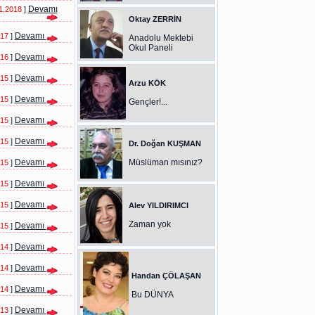
Devamı
1.2018
]
Oktay ZERRİN
Devamı
017
]
Anadolu Mektebi
Okul Paneli
Devamı
016
]
Devamı
015
]
Arzu KÖK
Devamı
015
]
Gençler!...
Devamı
015
]
Devamı
015
]
Dr. Doğan KUŞMAN
Devamı
Müslüman mısınız?
015
]
Devamı
015
]
Devamı
015
]
Alev YILDIRIMCI
Zaman yok
Devamı
015
]
Devamı
014
]
Devamı
014
]
Handan ÇÖLAŞAN
Devamı
014
]
Bu DÜNYA
Devamı
013
]