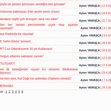
Şöyle bir gelsen görünsen sevdiğim kim görseler”
Ayten YAVAŞÇA
[
12.9.2
Yollarıma bakmayan (Her şeyim senin olsun)
Ayten YAVAŞÇA
[
24.8.2
Mestane nigâh şuh duruşun cana can ekler”
Ayten YAVAŞÇA
[
22.7.2
Sen her zaman penceremde çiçek olup açardın
Hanımeli)”
Ayten YAVAŞÇA
[
3.7.2
ezi Parkında bir röportaj!
Ayten YAVAŞÇA
[
8.6.2
III. Selim Ekolü” konseri
Ayten YAVAŞÇA
[
28.5.2
RT Caz Orkestrasının 30.yılı Kutlaması!
Ayten YAVAŞÇA
[
20.5.2
Yorgun yıllarımı saklayan zaman“
Ayten YAVAŞÇA
[
12.5.2
TUTGART!
Ayten YAVAŞÇA
[
17.4.2
en ilk bebeğimdin rüyam kız olmandı (Mutluluklar
iliyoruz)
Ayten YAVAŞÇA
[
15.4.2
Yar ben seni, Kaf Dağı’nın ardından (Haberin olmadı)”
Ayten YAVAŞÇA
[
7.4.2
MERHABA
Ayten YAVAŞÇA
[
25.3.2
ar :
1
2
3
4
5
6