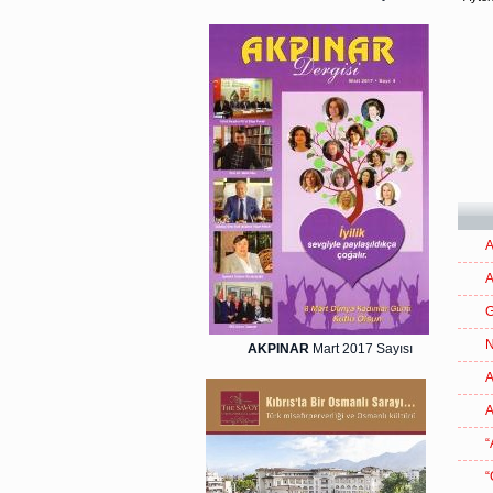
A
A
G
N
AKPINAR
Mart 2017 Sayısı
A
A
“
“