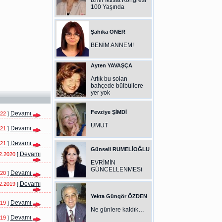
İzmir İktisat Kongresi
100 Yaşında
Şahika ÖNER
BENİM ANNEM!
Ayten YAVAŞÇA
Artık bu solan
bahçede bülbüllere
yer yok
Fevziye ŞİMDİ
Devamı
022
]
UMUT
Devamı
021
]
Devamı
021
]
Günseli RUMELİOĞLU
Devamı
2.2020
]
EVRİMİN
GÜNCELLENMESi
Devamı
020
]
Devamı
2.2019
]
Yekta Güngör ÖZDEN
Devamı
019
]
Ne günlere kaldık…
Devamı
019
]