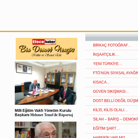
BİRKAÇ FOTOĞRAF…
İNŞAATÇILIK…
YENİ TÜRKİYE…
FTÖ’NÜN SİYASAL AYAĞINA
KISACA...
GÜVEN SIKIŞMASI…
DOST BELLİ DEĞİL DÜŞ
KİLİS, KİLİS OLALI…
Milli Eğitim Vakfı Yönetim Kurulu
Başkanı
Mehmet Temel ile Röportaj
SİLAH – BARIŞ – DEMO
EĞİTİM ŞART…
HABERİN VAR MI?...