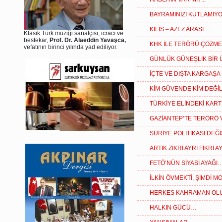
BAYRAMINIZI KUTLAMI
KİLİS – AZEZ ARASI…
Klasik Türk müziği sanatçısı, icracı ve
bestekar,
Prof. Dr. Alaeddin Yavaşca,
KHK İLE TERÖRÜ ÇÖZM
vefatının birinci yılında yad ediliyor.
GÜNLÜK GÜNEŞLİK BİR
İÇTE VE DIŞTA KARGAŞA N
KİM GÜVENDE KİM DEĞİ
TÜRKİYE ELİNDEKİ KART
GAZİANTEP’TE TERÖRÖ 
SURİYE POLİTİKASI DEĞ
ARTIK ZİKRİ AYRI FİKRİ 
FETÖ’NÜN SİYASİ AYAĞI
İLKİN ÖVMEKTİ, ŞİMDİ 
HERKES KAHRAMAN OL
HALKIN GÜCÜ…