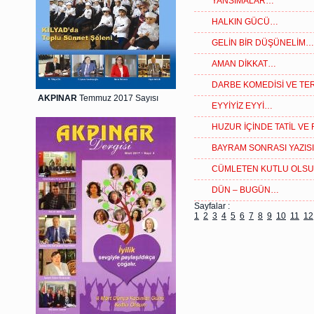
YANSIMALAR…
HALKIN GÜCÜ…
GELİN BİR DÜŞÜNELİM…
AMAN DİKKAT…
DARBE KOMEDİSİ VE TE
AKPINAR
Temmuz 2017 Sayısı
EYYİYİZ EYYİ…
HUZUR İÇİNDE TATİL VE
BAYRAM SONRASI YAZIS
CÜMLETEN KUTLU OLS
DÜN – BUGÜN…
Sayfalar :
1
2
3
4
5
6
7
8
9
10
11
12