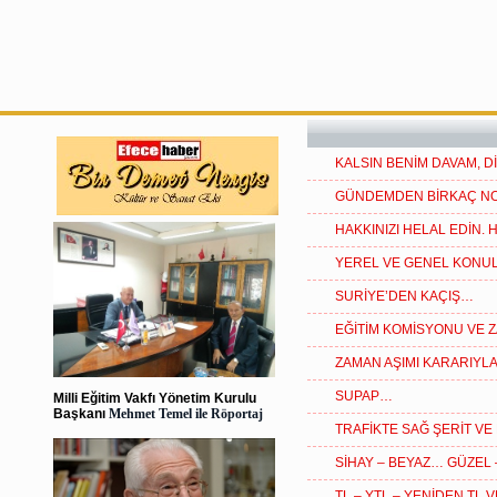
KALSIN BENİM DAVAM, D
GÜNDEMDEN BİRKAÇ N
HAKKINIZI HELAL EDİN
YEREL VE GENEL KON
SURİYE’DEN KAÇIŞ…
EĞİTİM KOMİSYONU VE 
ZAMAN AŞIMI KARARIYLA 
SUPAP…
Milli Eğitim Vakfı Yönetim Kurulu
Başkanı
Mehmet Temel ile Röportaj
TRAFİKTE SAĞ ŞERİT VE
SİHAY – BEYAZ… GÜZEL 
TL – YTL – YENİDEN TL 