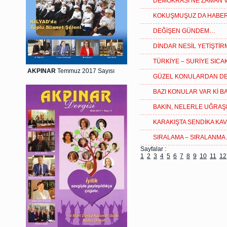
DEMOKRASİ NE ZAMAN VA
KOKUŞMUŞUZ DA HABE
DEĞİŞEN GÜNDEM…
DİNDAR NESİL YETİŞTİ
TÜRKİYE – SURİYE SICA
AKPINAR
Temmuz 2017 Sayısı
GÜZEL KONULARDAN D
BAZI KONULAR VAR Kİ 
BAKIN, NELERLE UĞRAŞIL
KARAKIŞTA SENDİKA KA
SIRALAMA – SIRALANM
Sayfalar :
1
2
3
4
5
6
7
8
9
10
11
12