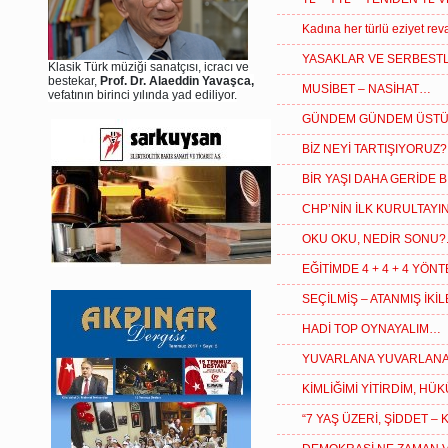
Kadına her türlü eziyet re
YASAKLAR VE SERBES
Klasik Türk müziği sanatçısı, icracı ve
bestekar,
Prof. Dr. Alaeddin Yavaşca,
MUSİBET – NASİHAT…
vefatının birinci yılında yad ediliyor.
GÜNDEM GÜNDEM ÜST
BİZ NEYİ TARTIŞIYORUZ?.
BİR YAŞI DAHA GERİDE 
CHP’NİN İLK KURULTAY
OKU OKU, NEDİR SONU?.
EĞİTİMDE 4 + 4 + 4 YÖN
SEÇİLMİŞ – ATANMIŞ İKİ
HADİ TOP OYNAYALIM…
YUVARLANA YUVARLAN
KİMLİĞİMİ YİTİRDİM, 
“7 YAŞ ÜZERİ, ŞİDDET –