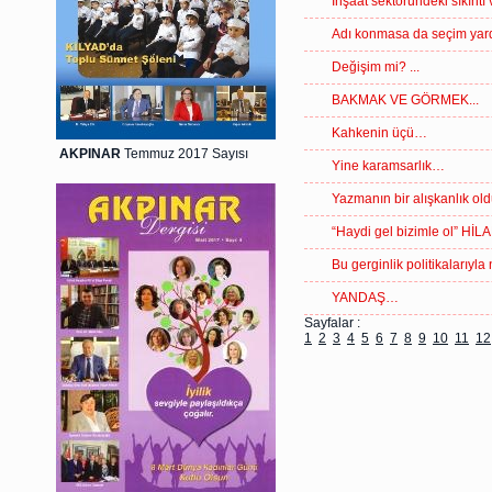
İnşaat sektöründeki sıkıntı
Adı konmasa da seçim yar
Değişim mi? ...
BAKMAK VE GÖRMEK...
Kahkenin üçü…
AKPINAR
Temmuz 2017 Sayısı
Yine karamsarlık…
Yazmanın bir alışkanlık 
“Haydi gel bizimle ol” Hİ
Bu gerginlik politikalarıyla
YANDAŞ…
Sayfalar :
1
2
3
4
5
6
7
8
9
10
11
12