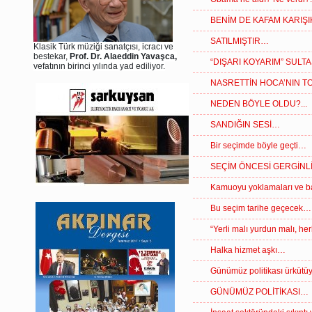
BENİM DE KAFAM KARIŞ
SATILMIŞTIR…
Klasik Türk müziği sanatçısı, icracı ve
bestekar,
Prof. Dr. Alaeddin Yavaşca,
“DIŞARI KOYARIM” SULT
vefatının birinci yılında yad ediliyor.
NASRETTİN HOCA’NIN 
NEDEN BÖYLE OLDU?...
SANDIĞIN SESİ…
Bir seçimde böyle geçti…
SEÇİM ÖNCESİ GERGİNLİ
Kamuoyu yoklamaları ve 
Bu seçim tarihe geçecek…
“Yerli malı yurdun malı, he
Halka hizmet aşkı…
Günümüz politikası ürkütü
GÜNÜMÜZ POLİTİKASI…