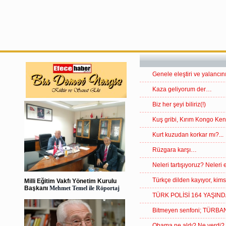
Genele eleştiri ve yalanc
Kaza geliyorum der…
Biz her şeyi biliriz(!)
Kuş gribi, Kırım Kongo Ke
Kurt kuzudan korkar mı?...
Rüzgara karşı…
Neleri tartışıyoruz? Neleri
Türkçe dilden kayıyor, ki
Milli Eğitim Vakfı Yönetim Kurulu
Başkanı
Mehmet Temel ile Röportaj
TÜRK POLİSİ 164 YAŞIN
Bitmeyen senfoni; TÜRB
Obama ne aldı? Ne verdi?.