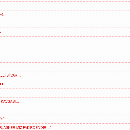
U…
RÖR…
…
AN…
…
LLİ Sİ VAR…
ALELLİ…
K KAVGASI…
LİYE…
R, ASKERİMİZ FAKİRDENDİR…”