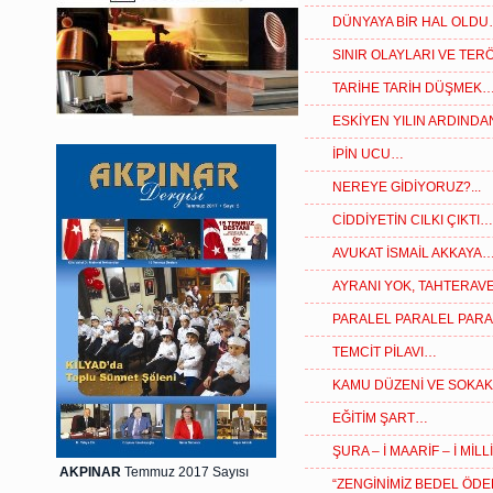
DÜNYAYA BİR HAL OLD
SINIR OLAYLARI VE TE
TARİHE TARİH DÜŞMEK
ESKİYEN YILIN ARDIND
İPİN UCU…
NEREYE GİDİYORUZ?...
CİDDİYETİN CILKI ÇIKTI…
AVUKAT İSMAİL AKKAYA
AYRANI YOK, TAHTERAVE
PARALEL PARALEL PAR
TEMCİT PİLAVI…
KAMU DÜZENİ VE SOKA
EĞİTİM ŞART…
ŞURA – İ MAARİF – İ MİL
AKPINAR
Temmuz 2017 Sayısı
“ZENGİNİMİZ BEDEL ÖDE