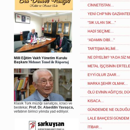
CİNNETİSTAN…
YENİ CHP’NİN GAZİANTE
“SIK ULAN SIK…”
HADİ SEÇİME…
“ADAMIN DİBİ…”
TARTIŞMA İKLİMİ…
NE DİYELİM? YA DA SİZ 
Milli Eğitim Vakfı Yönetim Kurulu
Başkanı
Mehmet Temel ile Röportaj
METAL İŞÇİSİNİN ERTEL
EYYİ OLUR ZAAR…
MARKA ŞEHİR OLMAK…
ÖLÜ EVİNİN AĞITÇISI, D
KISACA…
Klasik Türk müziği sanatçısı, icracı ve
bestekar,
Prof. Dr. Alaeddin Yavaşca,
GÜNDEMDE NE OLDUĞUNU
vefatının birinci yılında yad ediliyor.
LALE BAHÇESİ GÜNDEM
İTİBAR…