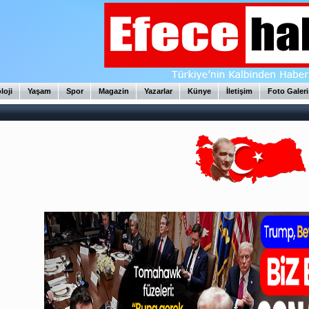
loji
Yaşam
Spor
Magazin
Yazarlar
Künye
İletişim
Foto Galeri