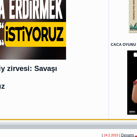
CACA OYUNU 
 zirvesi: Savaşı
uz
Devamı
[
24.2.2015
]