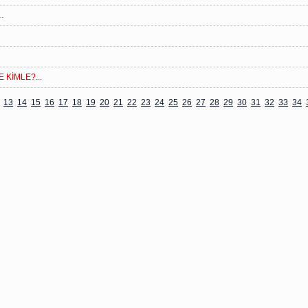
…
 KİMLE?...
13
14
15
16
17
18
19
20
21
22
23
24
25
26
27
28
29
30
31
32
33
34