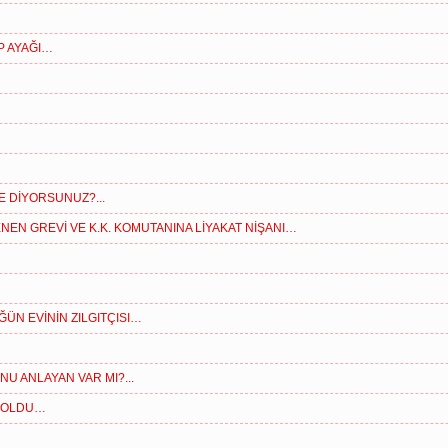
P AYAĞI…
NE DİYORSUNUZ?...
ENEN GREVİ VE K.K. KOMUTANINA LİYAKAT NİŞANI…
ÜĞÜN EVİNİN ZILGITÇISI…
 ANLAYAN VAR MI?...
 OLDU…