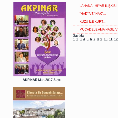
LAHANA - HIYAR İLİŞKİSİ
“HAD” VE “HAK”…
KUZU İLE KURT…
MÜCADELE AMA NASIL VE
Sayfalar :
1
2
3
4
5
6
7
8
9
10
11
12
AKPINAR
Mart 2017 Sayısı