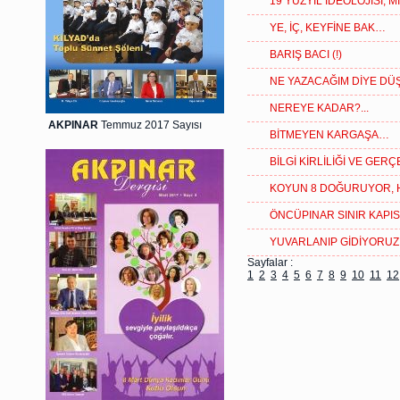
19 YÜZYIL İDEOLOJİSİ; M
YE, İÇ, KEYFİNE BAK…
BARIŞ BACI (!)
NE YAZACAĞIM DİYE D
NEREYE KADAR?...
AKPINAR
Temmuz 2017 Sayısı
BİTMEYEN KARGAŞA…
BİLGİ KİRLİLİĞİ VE GE
KOYUN 8 DOĞURUYOR,
ÖNCÜPINAR SINIR KAPI
YUVARLANIP GİDİYORUZ
Sayfalar :
1
2
3
4
5
6
7
8
9
10
11
12