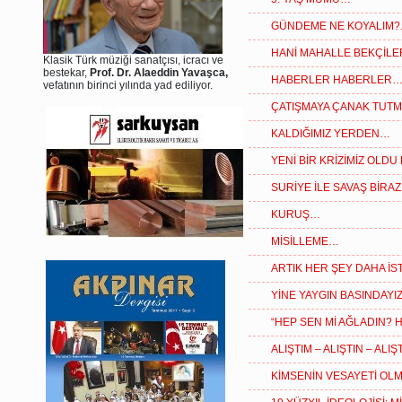
GÜNDEME NE KOYALIM?.
HANİ MAHALLE BEKÇİLE
Klasik Türk müziği sanatçısı, icracı ve
bestekar,
Prof. Dr. Alaeddin Yavaşca,
HABERLER HABERLER
vefatının birinci yılında yad ediliyor.
ÇATIŞMAYA ÇANAK TUT
KALDIĞIMIZ YERDEN…
YENİ BİR KRİZİMİZ OL
SURİYE İLE SAVAŞ BİRA
KURUŞ…
MİSİLLEME…
ARTIK HER ŞEY DAHA İ
YİNE YAYGIN BASINDAYIZ
“HEP SEN Mİ AĞLADIN? 
ALIŞTIM – ALIŞTIN – ALI
KİMSENİN VESAYETİ O