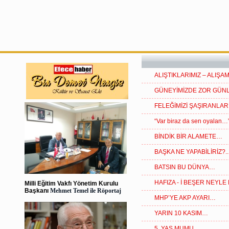
ALIŞTIKLARIMIZ – ALIŞ
GÜNEYİMİZDE ZOR GÜ
FELEĞİMİZİ ŞAŞIRANLAR V
“Var biraz da sen oyalan…
BİNDİK BİR ALAMETE…
BAŞKA NE YAPABİLİRİZ?..
BATSIN BU DÜNYA…
HAFIZA - İ BEŞER NEYLE
Milli Eğitim Vakfı Yönetim Kurulu
Başkanı
Mehmet Temel ile Röportaj
MHP’YE AKP AYARI…
YARIN 10 KASIM…
5. YAŞ MUMU…