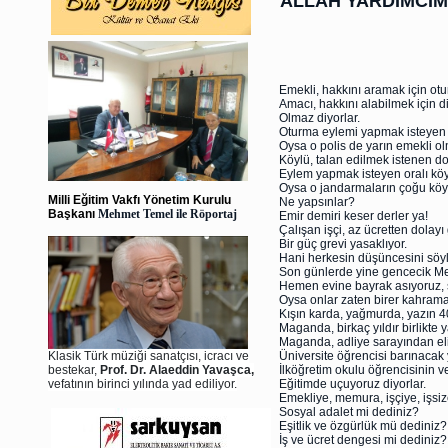
ALLAH YARDIMCI
Emekli, hakkını aramak için ot
Amacı, hakkını alabilmek için 
Olmaz diyorlar.
Oturma eylemi yapmak isteyen e
Oysa o polis de yarın emekli 
Köylü, talan edilmek istenen d
Eylem yapmak isteyen oralı köy
Oysa o jandarmaların çoğu köy
Milli Eğitim Vakfı Yönetim Kurulu
Ne yapsınlar?
Başkanı
Mehmet Temel ile Röportaj
Emir demiri keser derler ya!
Çalışan işçi, az ücretten dolayı 
Bir güç grevi yasaklıyor.
Hani herkesin düşüncesini söyl
Son günlerde yine gencecik Meh
Hemen evine bayrak asıyoruz, ş
Oysa onlar zaten birer kahrama
Kışın karda, yağmurda, yazın 4
Maganda, birkaç yıldır birlikte y
Maganda, adliye sarayından elin
Klasik Türk müziği sanatçısı, icracı ve
Üniversite öğrencisi barınacak 
bestekar,
Prof. Dr. Alaeddin Yavaşca,
İlköğretim okulu öğrencisinin ve
vefatının birinci yılında yad ediliyor.
Eğitimde uçuyoruz diyorlar.
Emekliye, memura, işçiye, işsiz
Sosyal adalet mi dediniz?
Eşitlik ve özgürlük mü dediniz?
İş ve ücret dengesi mi dediniz?