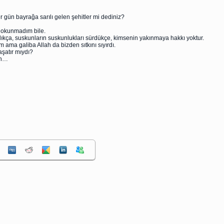
 gün bayrağa sarılı gelen şehitler mi dediniz?
dokunmadım bile.
kça, suskunların suskunlukları sürdükçe, kimsenin yakınmaya hakkı yoktur.
m ama galiba Allah da bizden sıtkını sıyırdı.
aşatır mıydı?
un…