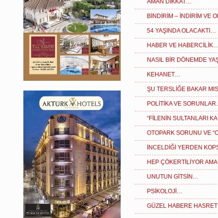
AMAN DİKKAT…
BİNDİRİM – İNDİRİM VE
54 YAŞINDA OLACAKTI…
HABER VE HABERCİLİK
NASIL BİR DÖNEMDE YAŞ
KEHANET…
ŞU TERSLİĞE BAKAR MIS
POLİTİKA VE SORUNLA
“FİLENİN SULTANLARI K
OTOPARK SORUNU VE “
İNCELDİĞİ YERDEN KOP
HEP ÇÖKERTİLİYOR AMA
UNUTUN GİTSİN…
PSİKOLOJİ…
GÜZEL HABERE HASRET 