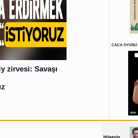
CACA OYUNU 
 zirvesi: Savaşı
uz