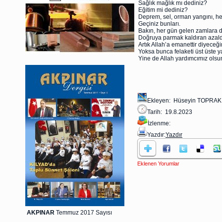
Sağlık mağlık mı dediniz?
Eğitim mi dediniz?
Deprem, sel, orman yangını, her
Geçiniz bunları.
Bakın, her gün gelen zamlara 
Doğruya parmak kaldıran azaldı
Artık Allah’a emanettir diyeceği
Yoksa bunca felaketi üst üste y
Yine de Allah yardımcımız ols
Ekleyen: Hüseyin TOPRAK
Tarih: 19.8.2023
İzlenme:
Yazdır:
Yazdır
Eklenen Yorumlar
AKPINAR
Temmuz 2017 Sayısı