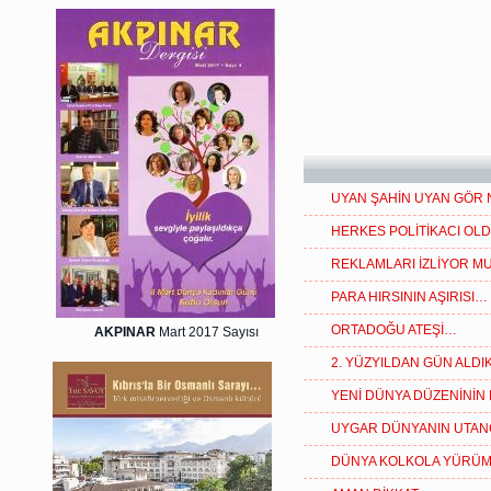
UYAN ŞAHİN UYAN GÖR
HERKES POLİTİKACI OLD
REKLAMLARI İZLİYOR M
PARA HIRSININ AŞIRISI…
ORTADOĞU ATEŞİ…
AKPINAR
Mart 2017 Sayısı
2. YÜZYILDAN GÜN ALD
YENİ DÜNYA DÜZENİNİN 
UYGAR DÜNYANIN UTAN
DÜNYA KOLKOLA YÜRÜ