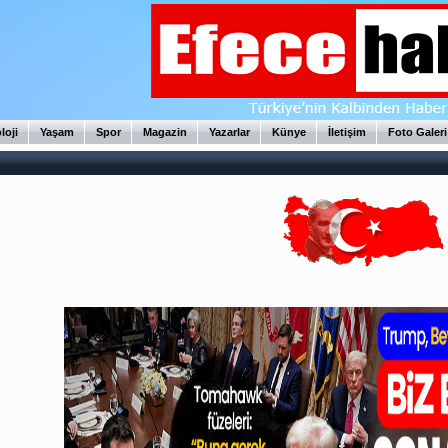
loji
Yaşam
Spor
Magazin
Yazarlar
Künye
İletişim
Foto Galeri