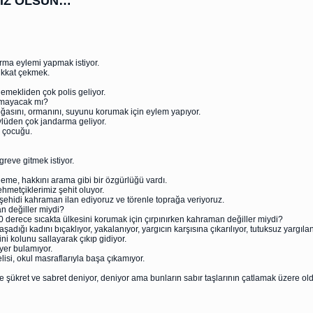
MIZ OLSUN…
urma eylemi yapmak istiyor.
dikkat çekmek.
mekliden çok polis geliyor.
olmayacak mı?
oğasını, ormanını, suyunu korumak için eylem yapıyor.
lüden çok jandarma geliyor.
 çocuğu.
greve gitmek istiyor.
eme, hakkını arama gibi bir özgürlüğü vardı.
metçiklerimiz şehit oluyor.
ehidi kahraman ilan ediyoruz ve törenle toprağa veriyoruz.
n değiller miydi?
0 derece sıcakta ülkesini korumak için çırpınırken kahraman değiller miydi?
aşadığı kadını bıçaklıyor, yakalanıyor, yargıcın karşısına çıkarılıyor, tutuksuz yargıla
i kolunu sallayarak çıkıp gidiyor.
yer bulamıyor.
lisi, okul masraflarıyla başa çıkamıyor.
e şükret ve sabret deniyor, deniyor ama bunların sabır taşlarının çatlamak üzere o