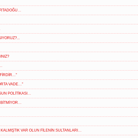
 ORTADOĞU…
…
IYORUZ?...
INIZ?
R…
AFİRDİR…”
ORTA VADE…”
SUN POLİTİKASI…
 BİTMİYOR…
KALMIŞTIK VAR OLUN FİLENİN SULTANLARI…