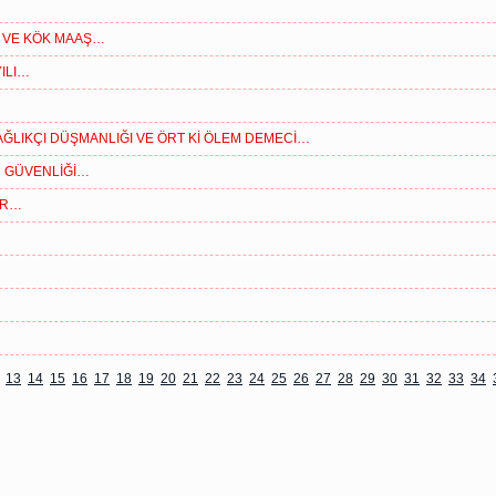
R VE KÖK MAAŞ…
ILI…
AĞLIKÇI DÜŞMANLIĞI VE ÖRT Kİ ÖLEM DEMECİ…
IR GÜVENLİĞİ…
ÜR…
13
14
15
16
17
18
19
20
21
22
23
24
25
26
27
28
29
30
31
32
33
34