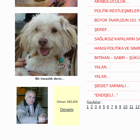
ARABULUCULUK…
POLİTİK RESTLEŞMELE
BÜYÜK TAARUZUN 101. Y
ŞEREF…
SAĞLIKSIZ KAFALARIN S
HANGİ POLİTİKA VE SIN
İMTİHAN – SABIR – ŞÜK
YALAN…
YALAN…
Bir insanlık dersi...
ŞİDDET SARMALI…
“ENDİŞELİ…”
Orhan SELEN
Sayfalar :
1
2
3
4
5
6
7
8
9
10
11
12
Devamı