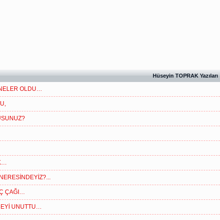
Hüseyin TOPRAK Yazıları
 NELER OLDU…
U,
USUNUZ?
IK…
NERESİNDEYİZ?...
Ç ÇAĞI…
MEYİ UNUTTU…