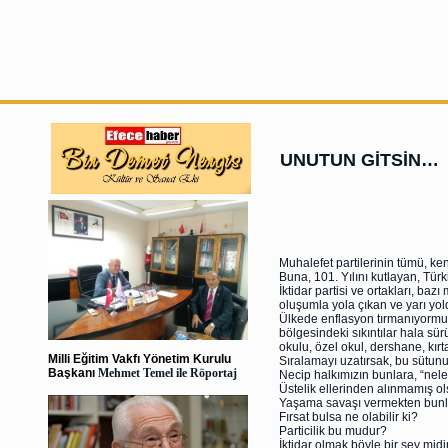
UNUTUN GİTSİN…
Muhalefet partilerinin tümü, ke
Buna, 101. Yılını kutlayan, Türk
İktidar partisi ve ortakları, baz
oluşumla yola çıkan ve yarı yold
Ülkede enflasyon tırmanıyormuş
bölgesindeki sıkıntılar hala sü
okulu, özel okul, dershane, kır
Milli Eğitim Vakfı Yönetim Kurulu
Sıralamayı uzatırsak, bu sütunu
Başkanı
Mehmet Temel ile Röportaj
Necip halkımızın bunlara, “nele
Üstelik ellerinden alınmamış o
Yaşama savaşı vermekten bunla
Fırsat bulsa ne olabilir ki?
Particilik bu mudur?
İktidar olmak böyle bir şey midi