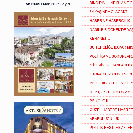
BİNDİRİM – İNDİRİM VE
AKPINAR
Mart 2017 Sayısı
54 YAŞINDA OLACAKTI…
HABER VE HABERCİLİK
NASIL BİR DÖNEMDE YAŞ
KEHANET…
ŞU TERSLİĞE BAKAR MIS
POLİTİKA VE SORUNLA
“FİLENİN SULTANLARI K
OTOPARK SORUNU VE “
İNCELDİĞİ YERDEN KOP
HEP ÇÖKERTİLİYOR AMA
PSİKOLOJİ…
GÜZEL HABERE HASRET 
ARABULUCULUK…
POLİTİK RESTLEŞMELE