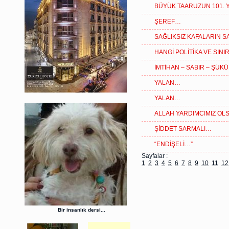
BÜYÜK TAARUZUN 101. Y
ŞEREF…
SAĞLIKSIZ KAFALARIN S
HANGİ POLİTİKA VE SIN
İMTİHAN – SABIR – ŞÜK
YALAN…
YALAN…
ALLAH YARDIMCIMIZ O
ŞİDDET SARMALI…
“ENDİŞELİ…”
Sayfalar :
1
2
3
4
5
6
7
8
9
10
11
12
Bir insanlık dersi...