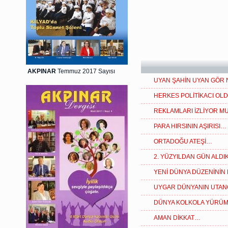
AKPINAR
Temmuz 2017 Sayısı
UYAN ŞAHİN UYAN GÖR
HERKES POLİTİKACI OLD
REKLAMLARI İZLİYOR M
PARA HIRSININ AŞIRISI…
ORTADOĞU ATEŞİ…
2. YÜZYILDAN GÜN ALD
YENİ DÜNYA DÜZENİNİN 
UYGAR DÜNYANIN UTAN
DÜNYA KOLKOLA YÜRÜ
AMAN DİKKAT…