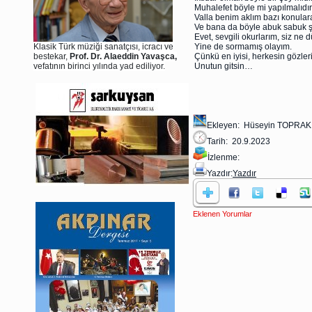
Muhalefet böyle mi yapılmalıdı
Valla benim aklım bazı konulara
Ve bana da böyle abuk sabuk 
Evet, sevgili okurlarım, siz n
Klasik Türk müziği sanatçısı, icracı ve
Yine de sormamış olayım.
bestekar,
Prof. Dr. Alaeddin Yavaşca,
Çünkü en iyisi, herkesin gözle
vefatının birinci yılında yad ediliyor.
Unutun gitsin…
Ekleyen: Hüseyin TOPRAK
Tarih: 20.9.2023
İzlenme:
Yazdır:
Yazdır
Eklenen Yorumlar