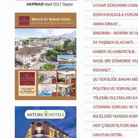
AKPINAR
Mart 2017 Sayısı
UYGAR DÜNYANIN UTAN
DÜNYA KOLKOLA YÜRÜ
AMAN DİKKAT…
BİNDİRİM – İNDİRİM VE
54 YAŞINDA OLACAKTI…
HABER VE HABERCİLİK
NASIL BİR DÖNEMDE YAŞ
KEHANET…
ŞU TERSLİĞE BAKAR MIS
POLİTİKA VE SORUNLA
“FİLENİN SULTANLARI K
OTOPARK SORUNU VE “
İNCELDİĞİ YERDEN KOP
HEP ÇÖKERTİLİYOR AMA
UNUTUN GİTSİN…