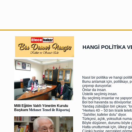
HANGİ POLİTİKA V
Nasıl bir politika ve hangi poli
Bunu anlamak için, politikayı, 
çırpınıp duruyorlar.
Onlar da insan.
Üstelik seçilmiş insan.
Bu seçilmiş insanlar ne yapıyor
Bol bol havanda su dövüyorlar.
Milli Eğitim Vakfı Yönetim Kurulu
Yandaş zübüğün biri çıkıyor, “lo
Başkanı
Mehmet Temel ile Röportaj
“Herkes 40 – 50 bin liralık telef
“Sahiller, kafeler dolu” diyor.
Türkçesi, açlık, yoksulluk numar
Böyle düşünen, durumu böyle gör
Hatta unutturmak için, ülkeyi gün
Çünkü bunlar, gerçekleri görme