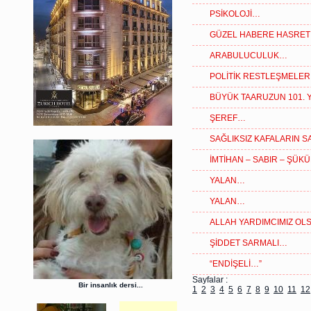
PSİKOLOJİ…
GÜZEL HABERE HASRET 
ARABULUCULUK…
POLİTİK RESTLEŞMELE
BÜYÜK TAARUZUN 101. Y
ŞEREF…
SAĞLIKSIZ KAFALARIN S
İMTİHAN – SABIR – ŞÜK
YALAN…
YALAN…
ALLAH YARDIMCIMIZ O
ŞİDDET SARMALI…
“ENDİŞELİ…”
Sayfalar :
Bir insanlık dersi...
1
2
3
4
5
6
7
8
9
10
11
12