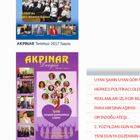
AKPINAR
Temmuz 2017 Sayısı
UYAN ŞAHİN UYAN GÖR
HERKES POLİTİKACI OLD
REKLAMLARI İZLİYOR M
PARA HIRSININ AŞIRISI…
ORTADOĞU ATEŞİ…
2. YÜZYILDAN GÜN ALD
YENİ DÜNYA DÜZENİNİN 