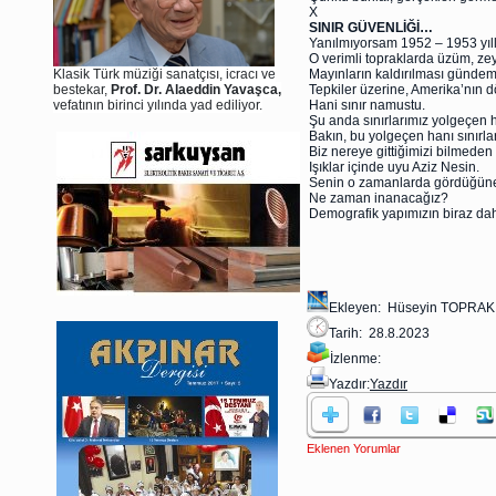
X
SINIR GÜVENLİĞİ…
Yanılmıyorsam 1952 – 1953 yıllar
O verimli topraklarda üzüm, zeyti
Klasik Türk müziği sanatçısı, icracı ve
Mayınların kaldırılması gündeme 
bestekar,
Prof. Dr. Alaeddin Yavaşca,
Tepkiler üzerine, Amerika’nın d
vefatının birinci yılında yad ediliyor.
Hani sınır namustu.
Şu anda sınırlarımız yolgeçen
Bakın, bu yolgeçen hanı sınırla
Biz nereye gittiğimizi bilmede
Işıklar içinde uyu Aziz Nesin.
Senin o zamanlarda gördüğüne
Ne zaman inanacağız?
Demografik yapımızın biraz da
Ekleyen: Hüseyin TOPRAK
Tarih: 28.8.2023
İzlenme:
Yazdır:
Yazdır
Eklenen Yorumlar