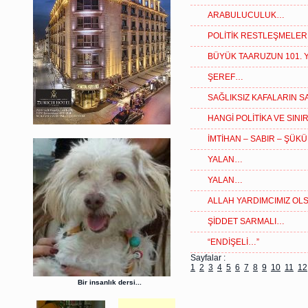
ARABULUCULUK…
POLİTİK RESTLEŞMELE
BÜYÜK TAARUZUN 101. Y
ŞEREF…
SAĞLIKSIZ KAFALARIN S
HANGİ POLİTİKA VE SIN
İMTİHAN – SABIR – ŞÜK
YALAN…
YALAN…
ALLAH YARDIMCIMIZ O
ŞİDDET SARMALI…
“ENDİŞELİ…”
Sayfalar :
1
2
3
4
5
6
7
8
9
10
11
12
Bir insanlık dersi...