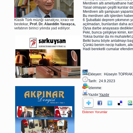
Merdiven altı ameliyathane hab
Yasal olmayan çeşitli kurslar da
Merdiven altı şampuan yapanlar, 
Bu merdiven altı işlerden haberi
Klasik Türk müziği sanatçısı, icracı ve
6 Şubattaki deprem yıkımının y
bestekar,
Prof. Dr. Alaeddin Yavaşca,
açılmadan, bunlardan daha aci
vefatının birinci yılında yad ediliyor.
Oysa darbe anayasası dedikler
Peki, bunca çelişkiye kimin, ki
Yoksa bunlar da mı muhalefet par
Belki bunu böyle anlatmayı başar
Çünkü benim necip halkım, alkı
Hadi bereketli cumalar efend
Ekleyen: Hüseyin TOPRAK
Tarih: 24.9.2023
İzlenme:
Yazdır:
Yazdır
Eklenen Yorumlar