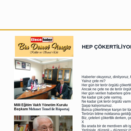
HEP ÇÖKERTİLİYO
Haberler okuyoruz, dinliyoruz, h
Yalnız çete mi?
Her gün bir terör örgütü çökertil
Ancak ne çete ne de terör örgütü
Her gün verilen haberlere göre
Ne kadar çok çete varmış.
Ne kadar çok terör örgütü varm
Milli Eğitim Vakfı Yönetim Kurulu
Şaşıp kalıyorsunuz.
Başkanı
Mehmet Temel ile Röportaj
Bunca çökertmeye karşın bir tür
Terörün bitme noktasına geldiğ
Biz, çeteleri çökerttik derken,
X
Bu arada bir de merdiven altı iş
Yerlisiyle, düzenli – düzensiz (