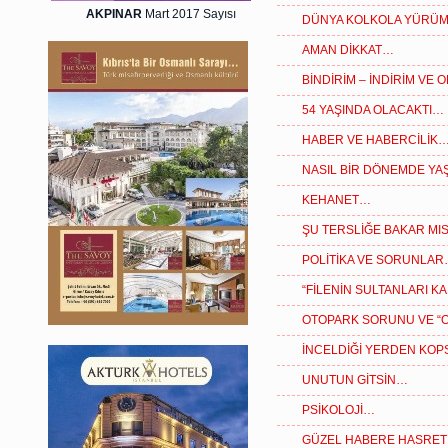
AKPINAR
Mart 2017 Sayısı
DÜNYA KOLKOLA YÜRÜ
AMAN DİKKAT…
BİNDİRİM – İNDİRİM VE
54 YAŞINDA OLACAKTI…
HABER VE HABERCİLİK
NASIL BİR DÖNEMDE YAŞ
KEHANET…
ŞU TERSLİĞE BAKAR MIS
POLİTİKA VE SORUNLA
“FİLENİN SULTANLARI K
OTOPARK SORUNU VE “
İNCELDİĞİ YERDEN KOP
UNUTUN GİTSİN…
PSİKOLOJİ…
GÜZEL HABERE HASRET 