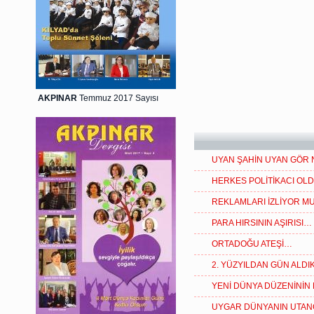
AKPINAR
Temmuz 2017 Sayısı
UYAN ŞAHİN UYAN GÖR
HERKES POLİTİKACI OLD
REKLAMLARI İZLİYOR M
PARA HIRSININ AŞIRISI…
ORTADOĞU ATEŞİ…
2. YÜZYILDAN GÜN ALD
YENİ DÜNYA DÜZENİNİN 
UYGAR DÜNYANIN UTAN