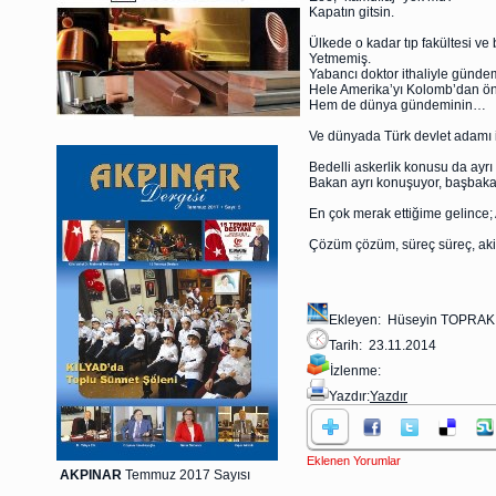
Kapatın gitsin.
Ülkede o kadar tıp fakültesi ve
Yetmemiş.
Yabancı doktor ithaliyle gündemi
Hele Amerika’yı Kolomb’dan ön
Hem de dünya gündeminin…
Ve dünyada Türk devlet adamı
Bedelli askerlik konusu da ayrı b
Bakan ayrı konuşuyor, başbaka
En çok merak ettiğime gelince;
Çözüm çözüm, süreç süreç, akil
Ekleyen: Hüseyin TOPRAK
Tarih: 23.11.2014
İzlenme:
Yazdır:
Yazdır
Eklenen Yorumlar
AKPINAR
Temmuz 2017 Sayısı