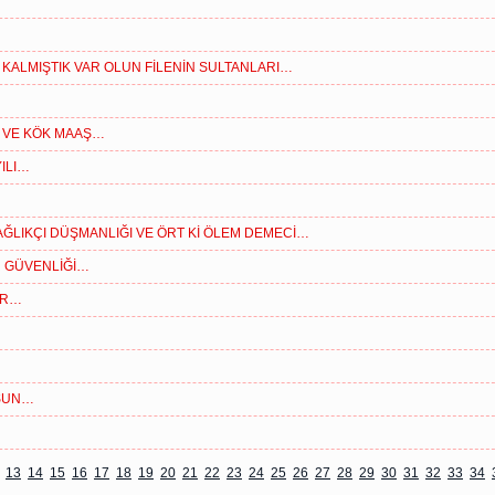
KALMIŞTIK VAR OLUN FİLENİN SULTANLARI…
R VE KÖK MAAŞ…
ILI…
AĞLIKÇI DÜŞMANLIĞI VE ÖRT Kİ ÖLEM DEMECİ…
IR GÜVENLİĞİ…
ÜR…
LSUN…
13
14
15
16
17
18
19
20
21
22
23
24
25
26
27
28
29
30
31
32
33
34