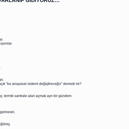
VARLANIP GİDİYORUZ…
ar.
syonlar.
.
et.
açık “bu anayasal sistemi değiştireceğiz” demedi mi?
ip, termik santrale alan açmak ayrı bir gündem.
 gelmesin.
eğilmiş.