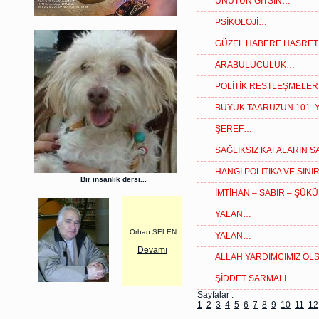
UNUTUN GİTSİN…
PSİKOLOJİ…
GÜZEL HABERE HASRET 
ARABULUCULUK…
POLİTİK RESTLEŞMELE
BÜYÜK TAARUZUN 101. Y
ŞEREF…
SAĞLIKSIZ KAFALARIN S
HANGİ POLİTİKA VE SIN
Bir insanlık dersi...
İMTİHAN – SABIR – ŞÜK
YALAN…
Orhan SELEN
YALAN…
Devamı
ALLAH YARDIMCIMIZ O
ŞİDDET SARMALI…
Sayfalar :
1
2
3
4
5
6
7
8
9
10
11
12