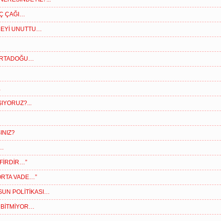
Ç ÇAĞI…
MEYİ UNUTTU…
 ORTADOĞU…
…
IYORUZ?...
INIZ?
R…
AFİRDİR…”
ORTA VADE…”
SUN POLİTİKASI…
 BİTMİYOR…