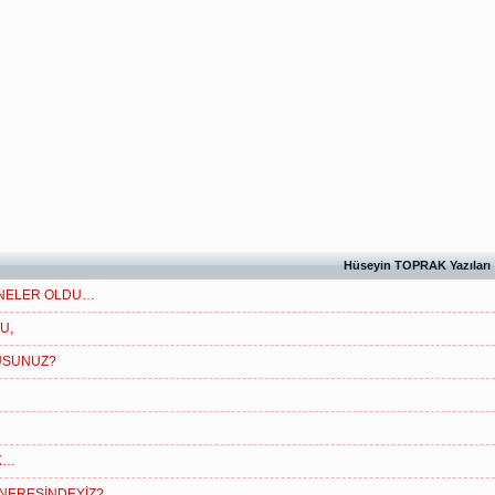
Hüseyin TOPRAK Yazıları
 NELER OLDU…
U,
USUNUZ?
IK…
NERESİNDEYİZ?...