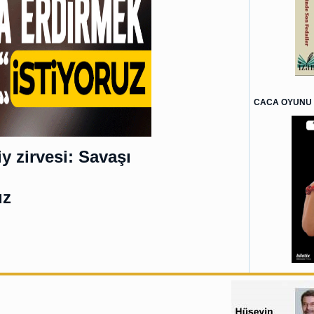
CACA OYUNU 
 zirvesi: Savaşı
uz