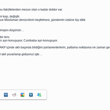
 bu fakültelerden mezun olan o kadar doktor var.
 kaşı, değiştir.
ce Müslüman denizcilerin keşfetmesi, gündemin üstüne tüy dikti.
 imajını düşünün…
ir tırro.
n ayrı konuşuyor, Cumbaba ayrı konuşuyor.
 AKP içinde aklı başında bildiğim parlamenterlerin, patlama noktasına ne zaman ge
 akil yuvarlanıp gidiyoruz işte…