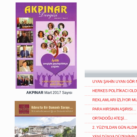
UYAN ŞAHİN UYAN GÖR
HERKES POLİTİKACI OLD
AKPINAR
Mart 2017 Sayısı
REKLAMLARI İZLİYOR M
PARA HIRSININ AŞIRISI…
ORTADOĞU ATEŞİ…
2. YÜZYILDAN GÜN ALD
YENİ DÜNYA DÜZENİNİN 