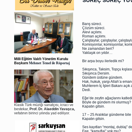
SÜREÇ SÜREÇ YU
Barış süreci.
Çözüm süreci.
Alevi açılımı.
Roman açılımı.
Çalıştaylar, çalıştaylar, çalıştayl
Komisyonlar, komisyonlar, komi
Ne zamandan beri?
Yaklaşık on yıldır…
Milli Eğitim Vakfı Yönetim Kurulu
Bir arpa boyu ilerledik mi?
Başkanı
Mehmet Temel ile Röportaj
Sıkışınca, Taksim, Topçu kışlası
Sıkışınca Dersim.
Gündem üstüne gündem.
Hak, hukuk, yargı Allah’a eman
Muhterem İç İşleri Bakanı açık 
Dedi.
Eğe’de zeytin ağaçlarını katled
Böyle de gündem mi olurmuş?
Klasik Türk müziği sanatçısı, icracı ve
Kapatın gitsin.
bestekar,
Prof. Dr. Alaeddin Yavaşca,
vefatının birinci yılında yad ediliyor.
17 – 25 Aralıklar gündeme bile
Kapatın gitsin.
Ses kayıtları “montaj, dublaj” d
Eee, “kamuflaj” yok mu?