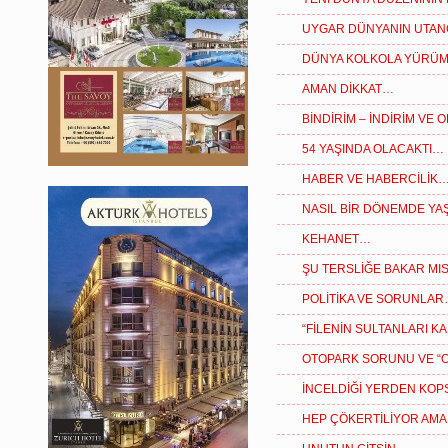
UYGAR DÜNYANIN UTAN
DÜNYA KOLKOLA YÜRÜ
AMAN DİKKAT…
BİNDİRİM – İNDİRİM VE
54 YAŞINDA OLACAKTI…
HABER VE HABERCİLİK
NASIL BİR DÖNEMDE YAŞ
KEHANET…
ŞU TERSLİĞE BAKAR MIS
POLİTİKA VE SORUNLA
“FİLENİN SULTANLARI K
OTOPARK SORUNU VE “
İNCELDİĞİ YERDEN KOP
HEP ÇÖKERTİLİYOR AMA