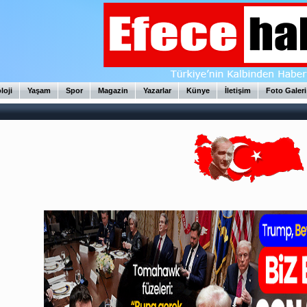
loji
Yaşam
Spor
Magazin
Yazarlar
Künye
İletişim
Foto Galeri