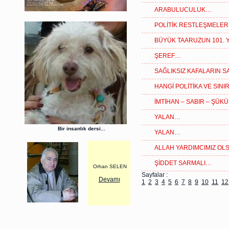
ARABULUCULUK…
POLİTİK RESTLEŞMELE
BÜYÜK TAARUZUN 101. Y
ŞEREF…
SAĞLIKSIZ KAFALARIN S
HANGİ POLİTİKA VE SIN
İMTİHAN – SABIR – ŞÜK
YALAN…
Bir insanlık dersi...
YALAN…
ALLAH YARDIMCIMIZ O
ŞİDDET SARMALI…
Orhan SELEN
Sayfalar :
Devamı
1
2
3
4
5
6
7
8
9
10
11
12