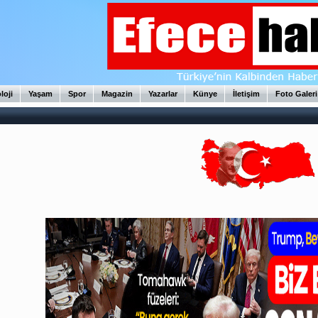
loji
Yaşam
Spor
Magazin
Yazarlar
Künye
İletişim
Foto Galeri