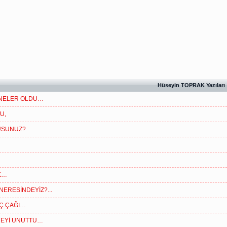
Hüseyin TOPRAK Yazıları
 NELER OLDU…
U,
USUNUZ?
IK…
NERESİNDEYİZ?...
Ç ÇAĞI…
MEYİ UNUTTU…