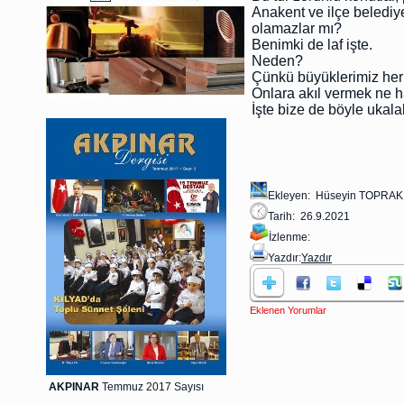
Anakent ve ilçe belediye
olamazlar mı?
Benimki de laf işte.
Neden?
Çünkü büyüklerimiz her 
Onlara akıl vermek ne 
İşte bize de böyle ukal
Ekleyen: Hüseyin TOPRAK
Tarih: 26.9.2021
İzlenme:
Yazdır:
Yazdır
Eklenen Yorumlar
AKPINAR
Temmuz 2017 Sayısı