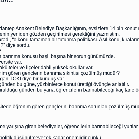
K DA…
iantep Anakent Belediye Başkanlığının, evsizlere 14 bin konut m
jenin yeniden gözden geçirilmesi gerektiğini yazmıştım.
radı, “o konu tamamen bir tutunma politikası. Asıl konu, kiraları
?” diye sordu.
?
in barınma konusu başlı başına bir sorun günümüzde.
ersite var.
akülteler ve ilçeler dahil yüksek okullar var.
nim gören gençlerin barınma sıkıntısı çözülmüş müdür?
ğan TOKİ diye bir kuruluş var.
nden bu güne, yüzbinlerce konut ürettiği övünçle anlatılır.
urulduğu günden bu yana öğrencilerin barınabileceği kaç tane ö
sitede öğrenim gören gençlerin, barınma sorunları çözülmüş mü
e yarışına giren belediyeler, öğrencilerin barınabileceği yurtlar
, politik düşünülmeyecek kadar önemlidir çünkü.