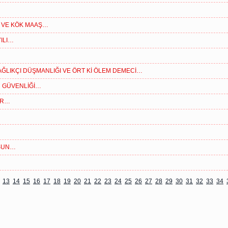
R VE KÖK MAAŞ…
ILI…
AĞLIKÇI DÜŞMANLIĞI VE ÖRT Kİ ÖLEM DEMECİ…
IR GÜVENLİĞİ…
ÜR…
LSUN…
13
14
15
16
17
18
19
20
21
22
23
24
25
26
27
28
29
30
31
32
33
34