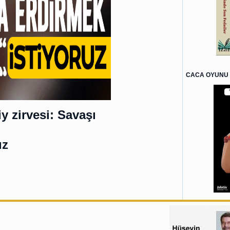
CACA OYUNU 
 zirvesi: Savaşı
uz