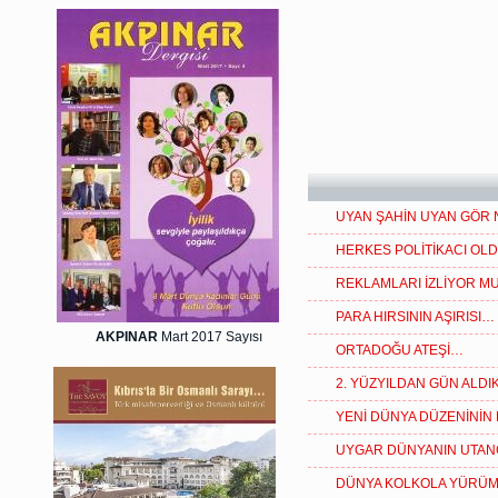
UYAN ŞAHİN UYAN GÖR
HERKES POLİTİKACI OLD
REKLAMLARI İZLİYOR M
PARA HIRSININ AŞIRISI…
AKPINAR
Mart 2017 Sayısı
ORTADOĞU ATEŞİ…
2. YÜZYILDAN GÜN ALD
YENİ DÜNYA DÜZENİNİN 
UYGAR DÜNYANIN UTAN
DÜNYA KOLKOLA YÜRÜ