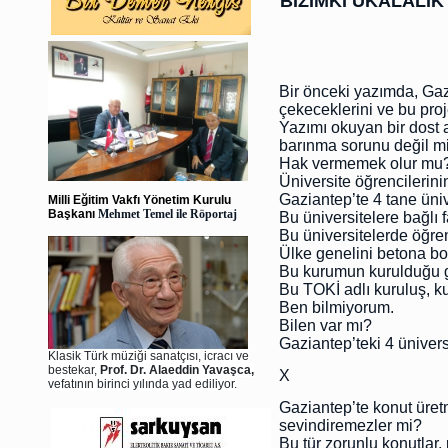
BİZİMKİ UKALALI
Bir önceki yazımda, Gaz
çekeceklerini ve bu pro
Yazımı okuyan bir dost a
barınma sorunu değil mi
Hak vermemek olur mu
Üniversite öğrencilerin
Gaziantep’te 4 tane üniv
Milli Eğitim Vakfı Yönetim Kurulu
Başkanı
Mehmet Temel ile Röportaj
Bu üniversitelere bağlı f
Bu üniversitelerde öğre
Ülke genelini betona bo
Bu kurumun kurulduğu gü
Bu TOKİ adlı kuruluş, k
Ben bilmiyorum.
Bilen var mı?
Gaziantep’teki 4 üniver
Klasik Türk müziği sanatçısı, icracı ve
bestekar,
Prof. Dr. Alaeddin Yavaşca,
X
vefatının birinci yılında yad ediliyor.
Gaziantep’te konut üretm
sevindiremezler mi?
Bu tür zorunlu konutlar