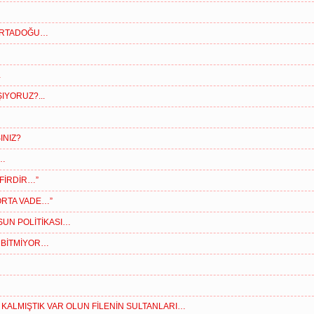
 ORTADOĞU…
…
IYORUZ?...
INIZ?
R…
AFİRDİR…”
ORTA VADE…”
SUN POLİTİKASI…
 BİTMİYOR…
KALMIŞTIK VAR OLUN FİLENİN SULTANLARI…