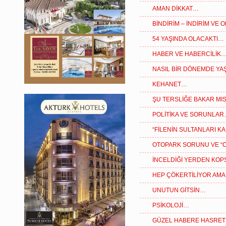
AMAN DİKKAT…
BİNDİRİM – İNDİRİM VE
54 YAŞINDA OLACAKTI…
HABER VE HABERCİLİK
NASIL BİR DÖNEMDE YAŞ
KEHANET…
ŞU TERSLİĞE BAKAR MIS
POLİTİKA VE SORUNLA
“FİLENİN SULTANLARI K
OTOPARK SORUNU VE “
İNCELDİĞİ YERDEN KOP
HEP ÇÖKERTİLİYOR AMA
UNUTUN GİTSİN…
PSİKOLOJİ…
GÜZEL HABERE HASRET 