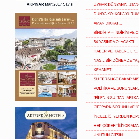
AKPINAR
Mart 2017 Sayısı
UYGAR DÜNYANIN UTAN
DÜNYA KOLKOLA YÜRÜ
AMAN DİKKAT…
BİNDİRİM – İNDİRİM VE
54 YAŞINDA OLACAKTI…
HABER VE HABERCİLİK
NASIL BİR DÖNEMDE YAŞ
KEHANET…
ŞU TERSLİĞE BAKAR MIS
POLİTİKA VE SORUNLA
“FİLENİN SULTANLARI K
OTOPARK SORUNU VE “
İNCELDİĞİ YERDEN KOP
HEP ÇÖKERTİLİYOR AMA
UNUTUN GİTSİN…