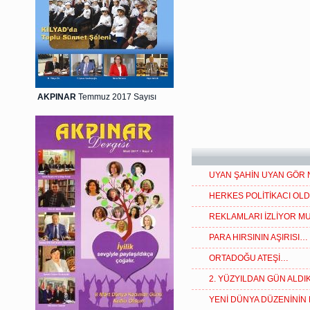
AKPINAR
Temmuz 2017 Sayısı
UYAN ŞAHİN UYAN GÖR
HERKES POLİTİKACI OLD
REKLAMLARI İZLİYOR M
PARA HIRSININ AŞIRISI…
ORTADOĞU ATEŞİ…
2. YÜZYILDAN GÜN ALD
YENİ DÜNYA DÜZENİNİN 