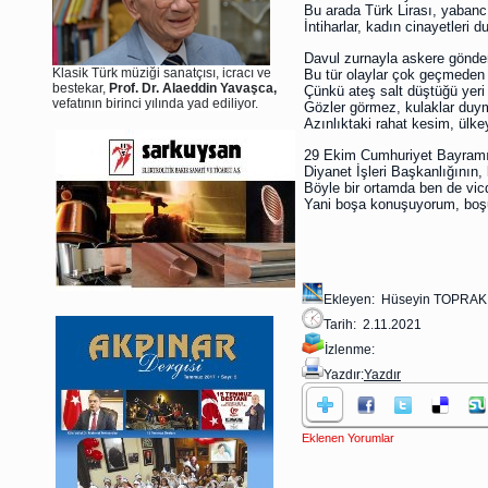
Bu arada Türk Lirası, yabancı
İntiharlar, kadın cinayetleri d
Davul zurnayla askere gönderd
Klasik Türk müziği sanatçısı, icracı ve
Bu tür olaylar çok geçmeden 
bestekar,
Prof. Dr. Alaeddin Yavaşca,
Çünkü ateş salt düştüğü yeri
vefatının birinci yılında yad ediliyor.
Gözler görmez, kulaklar duy
Azınlıktaki rahat kesim, ülkey
29 Ekim Cumhuriyet Bayramı
Diyanet İşleri Başkanlığının
Böyle bir ortamda ben de vi
Yani boşa konuşuyorum, boş
Ekleyen: Hüseyin TOPRAK
Tarih: 2.11.2021
İzlenme:
Yazdır:
Yazdır
Eklenen Yorumlar