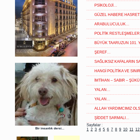
PSİKOLOJİ…
GÜZEL HABERE HASRET 
ARABULUCULUK…
POLİTİK RESTLEŞMELE
BÜYÜK TAARUZUN 101. Y
ŞEREF…
SAĞLIKSIZ KAFALARIN S
HANGİ POLİTİKA VE SIN
İMTİHAN – SABIR – ŞÜK
YALAN…
YALAN…
ALLAH YARDIMCIMIZ O
ŞİDDET SARMALI…
Sayfalar :
Bir insanlık dersi...
1
2
3
4
5
6
7
8
9
10
11
12