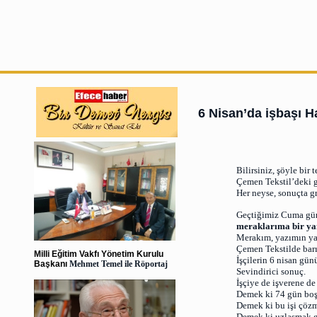
6 Nisan’da işbaşı Ha
Bilirsiniz, şöyle bir 
Çemen Tekstil’deki g
Her neyse, sonuçta g
Geçtiğimiz Cuma gü
meraklarıma bir yan
Merakım, yazımın yay
Çemen Tekstilde bar
Milli Eğitim Vakfı Yönetim Kurulu
İşçilerin 6 nisan gün
Başkanı
Mehmet Temel ile Röportaj
Sevindirici sonuç.
İşçiye de işverene de
Demek ki 74 gün boş
Demek ki bu işi çöz
Demek ki uzlaşmak gi