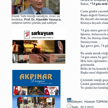
Bakın,
“74 gün nede
Cuma günkü yazımda 
Başta değerli Emniye
Klasik Türk müziği sanatçısı, icracı ve
Bu duyarlı davranışl
bestekar,
Prof. Dr. Alaeddin Yavaşca,
Konuya duyarlı olmal
vefatının birinci yılında yad ediliyor.
74 gün süren grevin b
İşlerine, dolayısıyla
Peki, bu direniş olma
Sanmıyorum…
İşçi greve gitti, 74 g
Bu arada merak ettiğ
74 gün süren bu grev
Hele hele eğitimden 
göremedik.
Belki de bu konuda k
Başka nasıl düşünebi
Çözümde emeği geçenl
Çünkü günümüzde de t
Ve çünkü her kötülüğü
Ekleyen: Hüseyin TOPRAK
Tarih: 30.3.2010