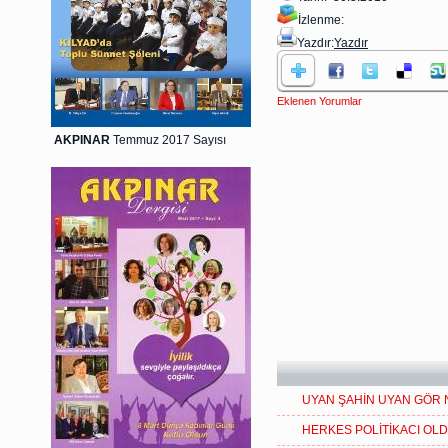
İzlenme:
Yazdır:
Yazdır
Eklenen Yorumlar
AKPINAR
Temmuz 2017 Sayısı
UYAN ŞAHİN UYAN GÖR
HERKES POLİTİKACI OLD