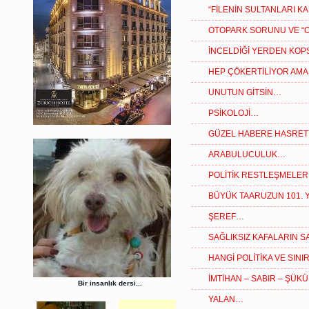
“FİLENİN SULTANLARI K
OTOPARK SORUNU VE “
İNCELDİĞİ YERDEN KOP
HEP ÇÖKERTİLİYOR AMA
UNUTUN GİTSİN…
PSİKOLOJİ…
GÜZEL HABERE HASRET 
ARABULUCULUK…
POLİTİK RESTLEŞMELE
BÜYÜK TAARUZUN 101. Y
ŞEREF…
SAĞLIKSIZ KAFALARIN S
HANGİ POLİTİKA VE SIN
İMTİHAN – SABIR – ŞÜK
Bir insanlık dersi...
YALAN…