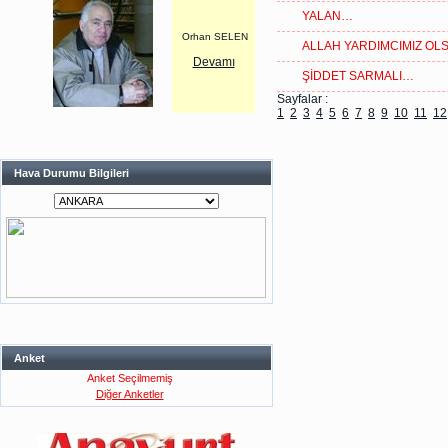
YALAN…
Orhan SELEN
ALLAH YARDIMCIMIZ O
Devamı
ŞİDDET SARMALI…
Sayfalar :
1
2
3
4
5
6
7
8
9
10
11
12
Hava Durumu Bilgileri
Anket
Anket Seçilmemiş
Diğer Anketler