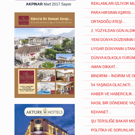
REKLAMLARI İZLİYOR M
AKPINAR
Mart 2017 Sayısı
PARA HIRSININ AŞIRISI…
ORTADOĞU ATEŞİ…
2. YÜZYILDAN GÜN ALD
YENİ DÜNYA DÜZENİNİN 
UYGAR DÜNYANIN UTAN
DÜNYA KOLKOLA YÜRÜ
AMAN DİKKAT…
BİNDİRİM – İNDİRİM VE
54 YAŞINDA OLACAKTI…
HABER VE HABERCİLİK
NASIL BİR DÖNEMDE YAŞ
KEHANET…
ŞU TERSLİĞE BAKAR MIS
POLİTİKA VE SORUNLA