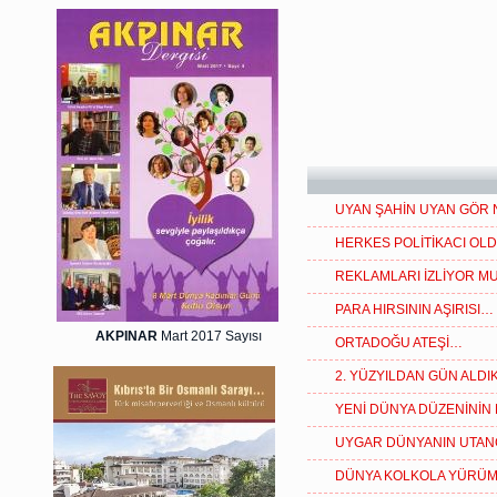
UYAN ŞAHİN UYAN GÖR
HERKES POLİTİKACI OLD
REKLAMLARI İZLİYOR M
PARA HIRSININ AŞIRISI…
AKPINAR
Mart 2017 Sayısı
ORTADOĞU ATEŞİ…
2. YÜZYILDAN GÜN ALD
YENİ DÜNYA DÜZENİNİN 
UYGAR DÜNYANIN UTAN
DÜNYA KOLKOLA YÜRÜ