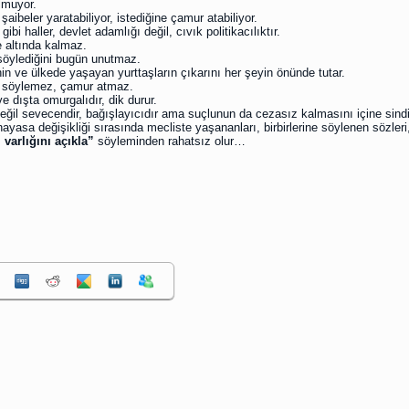
lmuyor.
 şaibeler yaratabiliyor, istediğine çamur atabiliyor.
bi haller, devlet adamlığı değil, cıvık politikacılıktır.
 altında kalmaz.
söylediğini bugün unutmaz.
in ve ülkede yaşayan yurttaşların çıkarını her şeyin önünde tutar.
n söylemez, çamur atmaz.
e dışta omurgalıdır, dik durur.
eğil sevecendir, bağışlayıcıdır ama suçlunun da cezasız kalmasını içine sind
ayasa değişikliği sırasında mecliste yaşananları, birbirlerine söylenen sözler
 varlığını açıkla”
söyleminden rahatsız olur…