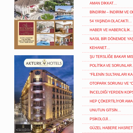
AMAN DİKKAT…
BİNDİRİM – İNDİRİM VE
54 YAŞINDA OLACAKTI…
HABER VE HABERCİLİK
NASIL BİR DÖNEMDE YAŞ
KEHANET…
ŞU TERSLİĞE BAKAR MIS
POLİTİKA VE SORUNLA
“FİLENİN SULTANLARI K
OTOPARK SORUNU VE “
İNCELDİĞİ YERDEN KOP
HEP ÇÖKERTİLİYOR AMA
UNUTUN GİTSİN…
PSİKOLOJİ…
GÜZEL HABERE HASRET 