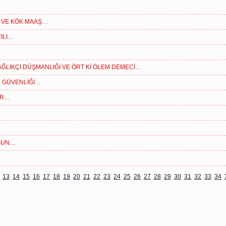
R VE KÖK MAAŞ…
ILI…
AĞLIKÇI DÜŞMANLIĞI VE ÖRT Kİ ÖLEM DEMECİ…
IR GÜVENLİĞİ…
ÜR…
LSUN…
13
14
15
16
17
18
19
20
21
22
23
24
25
26
27
28
29
30
31
32
33
34