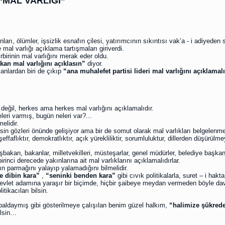
 “MAL VARLIĞI”
nları, ölümler, işsizlik esnafın çilesi, yatırımcının sıkıntısı vak’a - i adiyeden 
al varlığı açıklama tartışmaları giriverdi.
rbirinin mal varlığını merak eder oldu.
kan mal varlığını açıklasın”
diyor.
nlardan biri de çıkıp
“ana muhalefet partisi lideri mal varlığını açıklamal
r değil, herkes ama herkes mal varlığını açıklamalıdır.
leri varmış, bugün neleri var?...
elidir.
in gözleri önünde gelişiyor ama bir de somut olarak mal varlıkları belgelenmeli
effaflıktır, demokratlıktır, açık yürekliliktir, sorumluluktur, dillerden düşürülme
kan, bakanlar, milletvekilleri, müsteşarlar, genel müdürler, belediye başkanla
birinci derecede yakınlarına ait mal varlıklarını açıklamalıdırlar.
n parmağını yalayıp yalamadığını bilmelidir.
e dibin kara”
,
“seninki benden kara”
gibi cıvık politikalarla, suret – i hak
devlet adamına yaraşır bir biçimde, hiçbir şaibeye meydan vermeden böyle davra
ikacıları bilsin.
li baldaymış gibi gösterilmeye çalışılan benim güzel halkım,
“halimize şükredel
ilsin…