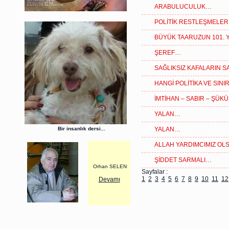
ARABULUCULUK…
POLİTİK RESTLEŞMELE
BÜYÜK TAARUZUN 101. Y
ŞEREF…
SAĞLIKSIZ KAFALARIN S
HANGİ POLİTİKA VE SIN
İMTİHAN – SABIR – ŞÜK
YALAN…
Bir insanlık dersi...
YALAN…
ALLAH YARDIMCIMIZ O
ŞİDDET SARMALI…
Orhan SELEN
Sayfalar :
1
2
3
4
5
6
7
8
9
10
11
12
Devamı